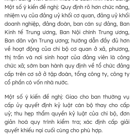
Một số ý kiến đề nghị: Quy định rõ hơn chức năng,
nhiệm vụ của đảng uỷ khối cơ quan, đảng uỷ khối
doanh nghiệp, đảng đoàn, ban cán sự đảng, Ban
Kinh tế Trung ương, Ban Nội chính Trung ương,
Ban dân vận Trung ương; hướng dẫn đầy đủ hơn
về hoạt động của chi bộ cơ quan ở xã, phương,
thị trấn và nơi sinh hoạt của đảng viên là công
chức xã; sớm ban hành quy định về tổ chức đảng
cấp trên cơ sở ở tập đoàn, tổng công ty, công ty
cổ phần có vốn nhà nước.
Một số ý kiến đề nghị: Giao cho ban thường vụ
cấp ủy quyết định kỷ luật cán bộ thay cho cấp
uỷ; thu hẹp thẩm quyền kỷ luật của chi bộ, đơn
giản hoá quy trình kiểm tra; xác định cấp giải
quyết khiếu nại cuối cùng cho phù hợp.