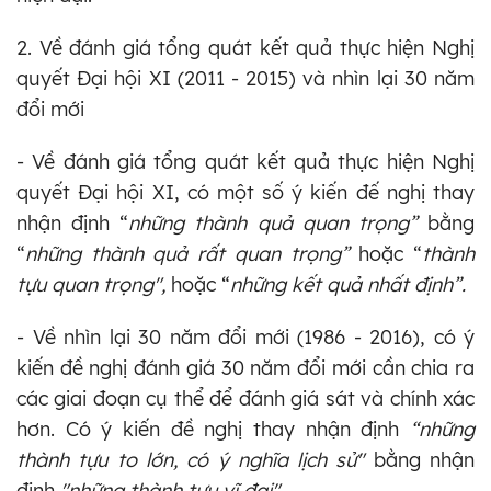
2. Về đánh giá tổng quát kết quả thực hiện Nghị
quyết Đại hội XI (2011 -
2015) và nhìn lại 30 năm
đổi mới
- Về đánh giá tổng quát kết quả thực hiện Nghị
quyết Đại hội XI, có một số ý kiến đế nghị thay
nhận định “
những thành quả quan trọng”
bằng
“
những thành quả rất quan trọng”
hoặc “
thành
tựu quan trọng",
hoặc “
những kết quả nhất định”.
- Về nhìn lại 30 năm đổi mới (1986 - 2016), có ý
kiến đề nghị đánh giá 30 năm đổi mới cần chia ra
các giai đoạn cụ thể để đánh giá sát và chính xác
hơn. Có ý kiến đề nghị thay nhận định
“những
thành tựu to lớn, có ý nghĩa lịch sử"
bằng nhận
định
"những thành tựu vĩ đại".