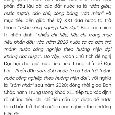
phấn đấu lâu dài của đất nước ta là
"dân giàu,
nước mạnh, dân chủ, công bằng, văn minh”
và
mục tiêu đến giữa thế kỷ XXI đưa nước ta trở
thành “
nước công nghiệp hiện đại”.
Báo cáo chính
trị nhận định: “
nhiều chỉ tiêu, tiêu chí trong mục
tiêu phấn đấu vào năm 2020 nước ta cơ bản trở
thành nước công nghiệp theo hướng hiện đại
không đạt được”.
Do vậy, Đoàn Chủ tịch đề nghị
Đại hội cho giữ mục tiêu nêu trong chủ đề Đại
hội:
“Phấn đấu sớm đưa nước ta cơ bản trở thành
nước công nghiệp theo hướng hiện đại”,
với nghĩa
là
"sớm nhất”
sau năm 2020; đồng thời giao Ban
Chấp hành Trung ương khoá XII tiếp tục xác định
rõ những tiêu chí, chỉ tiêu cần đạt được để nước
ta cơ bản trở thành nước công nghiệp theo hướng
hiện đại.