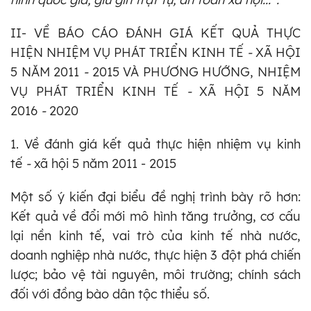
II- VỀ BÁO CÁO ĐÁNH GIÁ KẾT QUẢ THỰC
HIỆN NHIỆM VỤ PHÁT TRIỂN KINH TẾ
-
XÃ HỘI
5 NĂM 2011
-
2015 VÀ PHƯƠNG HƯỚNG, NHIỆM
VỤ PHÁT TRIỂN KINH TẾ
-
XÃ HỘI 5 NĂM
2016
-
2020
1. Về đánh giá kết quả thực hiện nhiệm vụ kinh
tế
-
xã hội 5 năm 2011 - 2015
Một số ý kiến đại biểu đề nghị trình bày rõ hơn:
Kết quả về đổi mới mô hình tăng trưởng, cơ cấu
lại nền kinh tế, vai trò của kinh tế nhà nước,
doanh nghiệp nhà nước, thực hiện 3 đột phá chiến
lược; bảo vệ tài nguyên, môi trường; chính sách
đối với đồng bào dân tộc thiểu số.