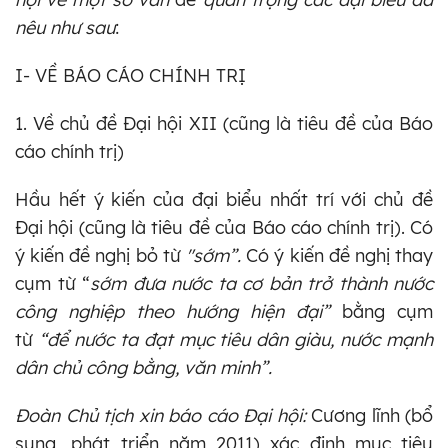
nêu như sau
:
I- VỀ BÁO CÁO CHÍNH TRỊ
1. Về chủ đề Đại hội XII (cũng là tiêu đề của Báo
cáo chính trị)
Hầu hết ý kiến của đại biểu nhất trí với chủ đề
Đại hội (cũng là tiêu đề của Báo cáo chính trị). Có
ý kiến đề nghị bỏ từ
"sớm”.
Có ý kiến đề nghị thay
cụm từ “
sớm đưa nước ta cơ bản trở thành nước
công nghiệp theo hướng hiện đại”
bằng cụm
từ
“để
nước ta đạt mục tiêu dân giàu, nước mạnh
dân chủ công bằng, văn minh”.
Đoàn Chủ tịch xin báo cáo Đại hội:
Cương lĩnh (bổ
sung, phát triển năm 2011) xác định mục tiêu