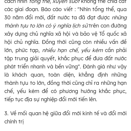
cách nhìn
tổng thể, xuyên suốt
không thể chia cắt
các giai đoạn. Báo cáo viết : "Nhìn tổng thể, qua
30 năm đổi mới, đất nước ta đã đạt được
những
thành tựu to lớn có ý nghĩa lịch sử
trên con đường
xây dựng chủ nghĩa xã hội và bảo vệ Tổ quốc xã
hội chủ nghĩa. Đồng thời cũng còn nhiều vấn đề
lớn, phức tạp,
nhiều hạn chế, yếu kém
cần phải
tập trung giải quyết, khắc phục để đưa đất nước
phát triển nhanh và bền vững". Đánh giá như vậy
là khách quan, toàn diện, khẳng định những
thành tựu to lớn, đồng thời cũng chỉ ra những hạn
chế, yếu kém để có phương hướng khắc phục,
tiếp tục địa sự nghiệp đổi mới tiến lên.
3. Về mối quan hệ giữa đổi mới kinh tế và đổi mới
chính trị