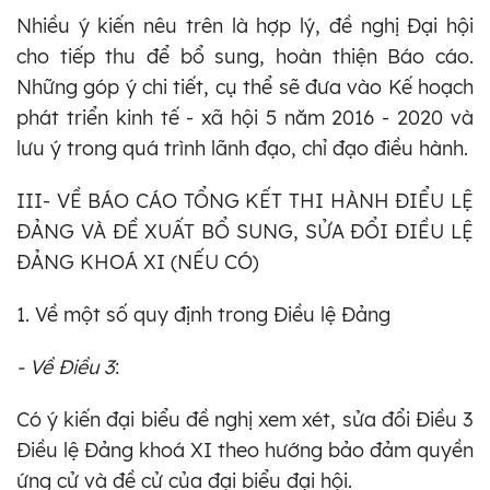
Nhiều ý kiến nêu trên là hợp lý, đề nghị Đại hội
cho tiếp thu để bổ sung, hoàn thiện Báo cáo.
Những góp ý chi tiết, cụ thể sẽ đưa vào Kế hoạch
phát triển kinh tế - xã hội 5 năm 2016 - 2020 và
lưu ý trong quá trình lãnh đạo, chỉ đạo điều hành.
III- VỀ BÁO CÁO TỔNG KẾT THI HÀNH ĐIỂU LỆ
ĐẢNG VÀ ĐỀ XUẤT BỔ SUNG, SỬA ĐỔI ĐIỀU LỆ
ĐẢNG KHOÁ XI (NẾU CÓ)
1. Về một số quy định trong Điều lệ Đảng
- Về Điều 3
:
Có ý kiến đại biểu đề nghị xem xét, sửa đổi Điều 3
Điều lệ Đảng khoá XI theo hướng bảo đảm quyền
ứng cử và đề cử của đại biểu đại hội.