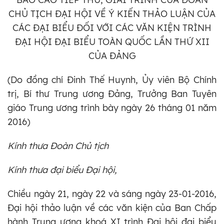
CHỦ TỊCH ĐẠI HỘI VỀ Ý KIẾN THẢO LUẬN CỦA
CÁC ĐẠI BIỂU ĐỐI VỚI CÁC VĂN KIỆN TRÌNH
ĐẠI HỘI ĐẠI BIỂU TOÀN QUỐC LẦN THỨ XII
CỦA ĐẢNG
(Do đồng chí Đinh Thế Huynh, Ủy viên Bộ Chính
trị, Bí thư Trung ương Đảng, Trưởng Ban Tuyên
giáo Trung ương trình bày ngày 26 tháng 01 năm
2016)
Kính thưa Đoàn Chủ tịch
Kính thưa đại biểu Đại hội,
Chiều ngày 21, ngày 22 và sáng ngày 23-01-2016,
Đại hội thảo luận về các văn kiện của Ban Chấp
hành Trung ương khoá XI trình Đại hội đại biểu