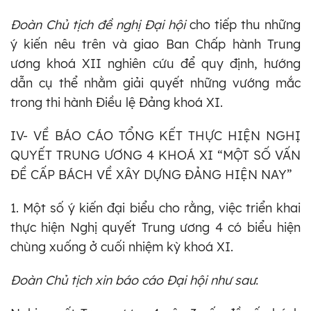
Đoàn Chủ tịch đề nghị Đại hội
cho tiếp thu những
ý kiến nêu trên và giao Ban Chấp hành Trung
ương khoá XII nghiên cứu để quy định, hướng
dẫn cụ thể nhằm giải quyết những vướng mắc
trong thi hành Điều lệ Đảng khoá XI.
IV- VỀ BÁO CÁO TỔNG KẾT THỰC HIỆN NGHỊ
QUYẾT TRUNG ƯƠNG 4 KHOÁ XI “MỘT SỐ VẤN
ĐỀ CẤP BÁCH VỀ XÂY DỰNG ĐẢNG HIỆN NAY”
1. Một số ý kiến đại biểu cho rằng, việc triển khai
thực hiện Nghị quyết Trung ương 4 có biểu hiện
chùng xuống ở cuối nhiệm kỳ khoá XI.
Đoàn Chủ tịch xin báo cáo Đại hội như sau
: