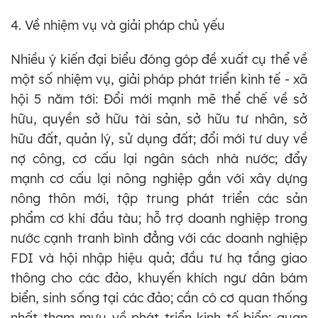
4. Về nhiệm vụ và giải pháp chủ yếu
Nhiều ý kiến đại biểu đóng góp đề xuất cụ thể về
một số nhiệm vụ, giải pháp phát triển kinh tế - xã
hội 5 năm tới: Đổi mới mạnh mẽ thể chế về sở
hữu, quyền sở hữu tài sản, sở hữu tư nhân, sở
hữu đất, quản lý, sử dụng đất; đổi mới tư duy về
nợ công, cơ cấu lại ngân sách nhà nước; đẩy
mạnh cơ cấu lại nông nghiệp gắn với xây dựng
nông thôn mới, tập trung phát triển các sản
phẩm cơ khí đầu tàu; hỗ trợ doanh nghiệp trong
nước cạnh tranh bình đẳng với các doanh nghiệp
FDI và hội nhập hiệu quả; đầu tư hạ tầng giao
thông cho các đảo, khuyến khích ngư dân bám
biển, sinh sống tại các đảo; cần có cơ quan thống
nhất tham mưu về phát triển kinh tế biển; quan