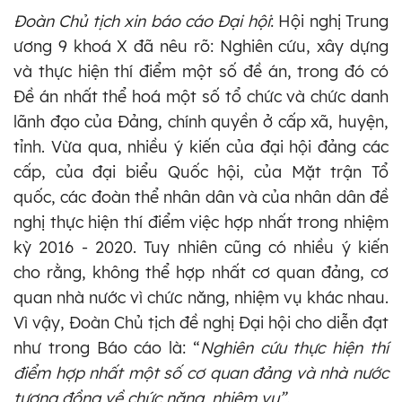
Đoàn Chủ tịch xin báo cáo Đại hội
: Hội nghị Trung
ương 9 khoá X đã nêu rõ: Nghiên cứu, xây dựng
và thực hiện thí điểm một số đề án, trong đó có
Đề án nhất thể hoá một số tổ chức và chức danh
lãnh đạo của Đảng, chính quyền ở cấp xã, huyện,
tỉnh. Vừa qua, nhiều ý kiến của đại hội đảng các
cấp, của đại biểu Quốc hội, của Mặt trận Tổ
quốc, các đoàn thể nhân dân và của nhân dân đề
nghị thực hiện thí điểm việc hợp nhất trong nhiệm
kỳ 2016 - 2020. Tuy nhiên cũng có nhiều ý kiến
cho rằng, không thể hợp nhất cơ quan đảng, cơ
quan nhà nước vì chức năng, nhiệm vụ khác nhau.
Vì vậy, Đoàn Chủ tịch đề nghị Đại hội cho diễn đạt
như trong Báo cáo là: “
Nghiên cứu th
ự
c hiện thí
điểm hợp nhất một s
ố
cơ quan đảng và nhà nước
tương đồng về chức năng, nhiệm
vụ
”
.