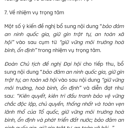
7. Về nhiệm vụ trọng tâm
Một số ý kiến đề nghị bổ sung nội dung “
bảo đảm
an
ninh quốc gia, giữ gìn trật tự, an toàn xã
hội”
vào sau cụm từ
“giữ vững môi trường hoà
bình, ổn định”
trong nhiệm vụ trọng tâm.
Đoàn Chủ tịch đề nghị Đại hội
cho tiếp thu, bổ
sung nội dung “
bảo đảm an ninh quốc gia, giữ gìn
trật tự, an toàn xã hội
vào sau nội dung
“giữ vững
môi trường, hoà bình, ổn định”
và diễn đạt như
sau:
“Kiên quyết, kiên trì đấu tranh bảo vệ vững
chắc độc lập, chủ quyền, thống nhất và toàn vẹn
lãnh thổ của Tổ quốc, giữ vững môi trường hoà
bình, ổn định và phát triển đất nước; bảo đảm an
ninh quốc gia, giữ gìn trật tự, an toàn xã hội...”.