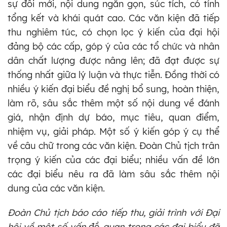
sự đổi mới, nội dung ngắn gọn, súc tích, có tính
tổng kết và khái quát cao. Các văn kiện đã tiếp
thu nghiêm túc, có chọn lọc ý kiến của đại hội
đảng bộ các cấp, góp ý của các tổ chức và nhân
dân chất lượng được nâng lên; đã đạt được sự
thống nhất giữa lý luận và thực tiễn. Đồng thời có
nhiều ý kiến đại biểu đề nghị bổ sung, hoàn thiện,
làm rõ, sâu sắc thêm một số nội dung về đánh
giá, nhận định dự báo, mục tiêu, quan điểm,
nhiệm vụ, giải pháp. Một số ý kiến góp ý cụ thể
về câu chữ trong các văn kiện. Đoàn Chủ tịch trân
trọng ý kiến của các đại biểu; nhiều vấn đề lớn
các đại biểu nêu ra đã làm sâu sắc thêm nội
dung của các văn kiện.
Đoàn Chủ tịch báo cáo tiếp thu, giải trình với Đại
hội về một số vấn
đề
quan trọng các đại biểu đã