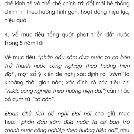
chế kinh tế và thể chế chính trị; đổi mới hệ thống
chính trị theo hướng tinh gọn, hoạt động hiệu lực,
hiệu quả.
4. Về mục tiêu tổng quát phát triển đất nước
trong 5 năm tới
Về mục tiêu
“phấn đấu sớm đưa nước ta cơ bản
trở thành nước
công nghiệp theo hướng hiện
đại”,
một số ý kiến đề nghị xác định rõ
“sớm”
là
khoảng thời gian nào; xác định rõ các tiêu chí
“
nước
công nghiệp theo hướng hiện đại”;
cân nhắc
bỏ cụm từ
“cơ bản”.
Đoàn Chủ tịch
đề
nghị Đại hội
cho giữ mục
tiêu:
“phấn đấu sớm đưa nước ta cơ bản trở
thành nước công nghiệp theo hướng hiện đại”,
như