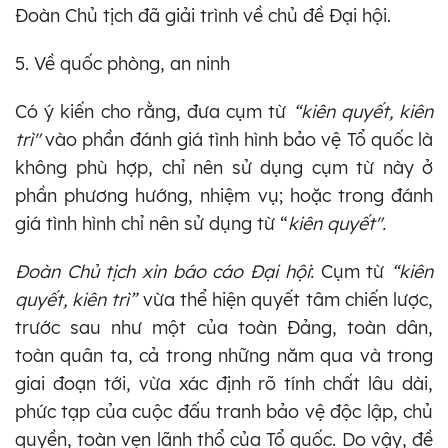
Đoàn Chủ tịch đã giải trình về chủ đề Đại hội.
5. Về quốc phòng, an ninh
Có ý kiến cho rằng, đưa cụm từ
“ki
ên
quyết
,
kiên
trì"
vào phần đánh giá tình hình bảo vệ Tổ quốc là
không phù hợp, chỉ nên sử dụng cụm từ này ở
phần phương hướng, nhiệm vụ; hoặc trong đánh
giá tình hình chỉ nên sử dụng từ “
kiên quyết".
Đoàn Chủ tịch xin báo cáo Đại hội
: Cụm từ
“kiên
quyết
,
kiên trì”
vừa thể hiện quyết tâm chiến lược,
trước sau như một của toàn Đảng, toàn dân,
toàn quân ta, cả trong những năm qua và trong
giai đoạn tới, vừa xác định rõ tính chất lâu dài,
phức tạp của cuộc đấu tranh bảo vệ độc lập, chủ
quyền, toàn vẹn lãnh thổ của Tổ quốc. Do vậy, đề