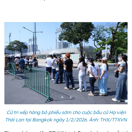
Cử tri xếp hàng bỏ phiếu sớm cho cuộc bầu cử Hạ viện
Thái Lan tại Bangkok ngày 1/2/2026. Ảnh: THX/TTXVN