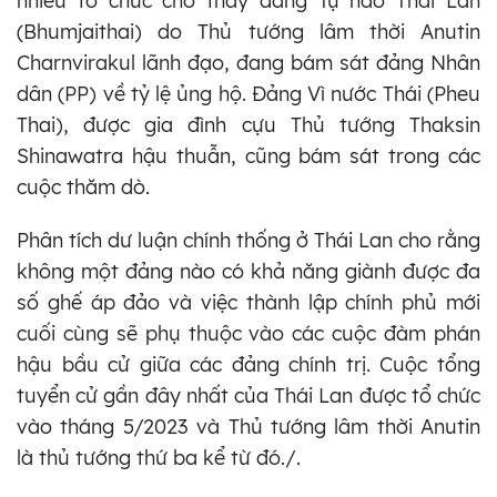
nhiều tổ chức cho thấy đảng Tự hào Thái Lan
(Bhumjaithai) do Thủ tướng lâm thời Anutin
Charnvirakul lãnh đạo, đang bám sát đảng Nhân
dân (PP) về tỷ lệ ủng hộ. Đảng Vì nước Thái (Pheu
Thai), được gia đình cựu Thủ tướng Thaksin
Shinawatra hậu thuẫn, cũng bám sát trong các
cuộc thăm dò.
Phân tích dư luận chính thống ở Thái Lan cho rằng
không một đảng nào có khả năng giành được đa
số ghế áp đảo và việc thành lập chính phủ mới
cuối cùng sẽ phụ thuộc vào các cuộc đàm phán
hậu bầu cử giữa các đảng chính trị. Cuộc tổng
tuyển cử gần đây nhất của Thái Lan được tổ chức
vào tháng 5/2023 và Thủ tướng lâm thời Anutin
là thủ tướng thứ ba kể từ đó./.