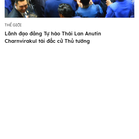
THẾ GIỚI
Lãnh đạo đảng Tự hào Thái Lan Anutin
Charnvirakul tái đắc cử Thủ tướng
Địa chỉ:
Số 5 Lý Thường Kiệt - Cửa Nam - Hà Nội
Điện thoại:
(+84 24) 39 332 417
© Bản quyền thuộc Thông tấn xã Việt Nam.
Cấm sao chép dưới mọi hình thức nếu không có sự chấp thuận