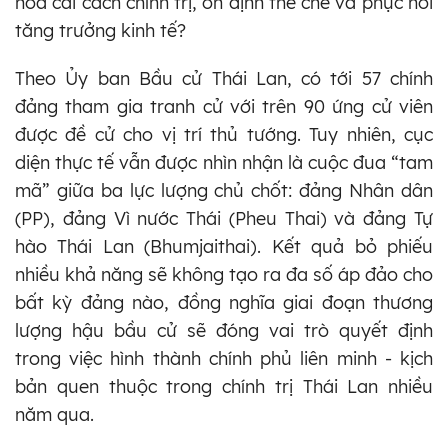
hòa cải cách chính trị, ổn định thể chế và phục hồi
tăng trưởng kinh tế?
Theo Ủy ban Bầu cử Thái Lan, có tới 57 chính
đảng tham gia tranh cử với trên 90 ứng cử viên
được đề cử cho vị trí thủ tướng. Tuy nhiên, cục
diện thực tế vẫn được nhìn nhận là cuộc đua “tam
mã” giữa ba lực lượng chủ chốt: đảng Nhân dân
(PP), đảng Vì nước Thái (Pheu Thai) và đảng Tự
hào Thái Lan (Bhumjaithai). Kết quả bỏ phiếu
nhiều khả năng sẽ không tạo ra đa số áp đảo cho
bất kỳ đảng nào, đồng nghĩa giai đoạn thương
lượng hậu bầu cử sẽ đóng vai trò quyết định
trong việc hình thành chính phủ liên minh - kịch
bản quen thuộc trong chính trị Thái Lan nhiều
năm qua.