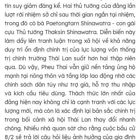
tín suy giảm đáng kể. Hai thủ tướng của đảng lần
lượt rời nhiệm sở chỉ sau thời gian ngắn tại nhiệm,
trong đó có bà Paetongtarn Shinawatra - con gái
cựu Thủ tướng Thaksin Shinawatra. Diễn biến này
làm dấy lên tranh luận trong xã hội về khả năng
duy trì ổn định chính trị của lực lượng vốn thống
trị chính trường Thái Lan suốt hơn hai thập niên
qua. Dù vậy, Pheu Thai vẫn giữ nền tảng ủng hộ
mạnh tại nông thôn và tầng lớp lao động nhờ các
chính sách dân túy như trợ giá, hỗ trợ thu nhập
và kích cầu tiêu dùng. Thách thức lớn nhất của
đảng hiện nay không chỉ là cạnh tranh với các lực
lượng mới, mà còn là xác định lại bản sắc chính trị
trong bối cảnh xã hội Thái Lan thay đổi nhanh
chóng. Nhiều nhà quan sát cho rằng cuộc bầu cử
8/2 sẽ trả lời câu hỏi liệu ảnh hưởng của gia đình