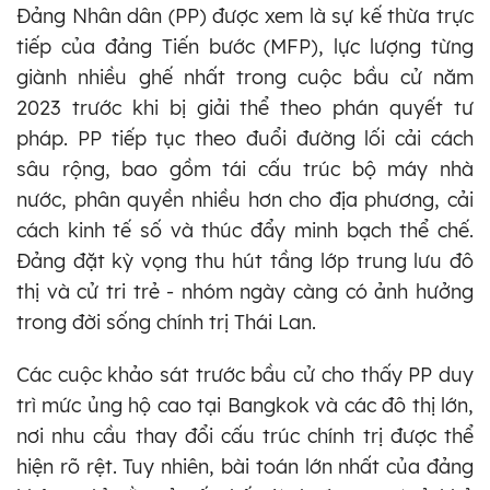
Đảng Nhân dân (PP) được xem là sự kế thừa trực
tiếp của đảng Tiến bước (MFP), lực lượng từng
giành nhiều ghế nhất trong cuộc bầu cử năm
2023 trước khi bị giải thể theo phán quyết tư
pháp. PP tiếp tục theo đuổi đường lối cải cách
sâu rộng, bao gồm tái cấu trúc bộ máy nhà
nước, phân quyền nhiều hơn cho địa phương, cải
cách kinh tế số và thúc đẩy minh bạch thể chế.
Đảng đặt kỳ vọng thu hút tầng lớp trung lưu đô
thị và cử tri trẻ - nhóm ngày càng có ảnh hưởng
trong đời sống chính trị Thái Lan.
Các cuộc khảo sát trước bầu cử cho thấy PP duy
trì mức ủng hộ cao tại Bangkok và các đô thị lớn,
nơi nhu cầu thay đổi cấu trúc chính trị được thể
hiện rõ rệt. Tuy nhiên, bài toán lớn nhất của đảng