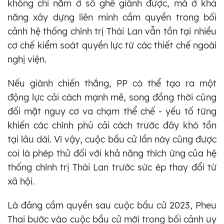
không chỉ nằm ở số ghế giành được, mà ở khả
năng xây dựng liên minh cầm quyền trong bối
cảnh hệ thống chính trị Thái Lan vẫn tồn tại nhiều
cơ chế kiểm soát quyền lực từ các thiết chế ngoài
nghị viện.
Nếu giành chiến thắng, PP có thể tạo ra một
động lực cải cách mạnh mẽ, song đồng thời cũng
đối mặt nguy cơ va chạm thể chế - yếu tố từng
khiến các chính phủ cải cách trước đây khó tồn
tại lâu dài. Vì vậy, cuộc bầu cử lần này cũng được
coi là phép thử đối với khả năng thích ứng của hệ
thống chính trị Thái Lan trước sức ép thay đổi từ
xã hội.
Là đảng cầm quyền sau cuộc bầu cử 2023, Pheu
Thai bước vào cuộc bầu cử mới trong bối cảnh uy