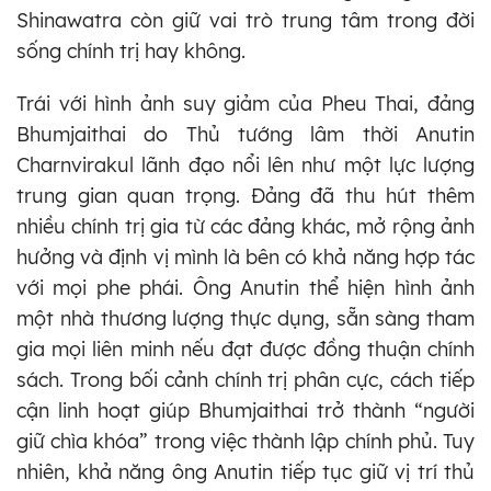
Shinawatra còn giữ vai trò trung tâm trong đời
sống chính trị hay không.
Trái với hình ảnh suy giảm của Pheu Thai, đảng
Bhumjaithai do Thủ tướng lâm thời Anutin
Charnvirakul lãnh đạo nổi lên như một lực lượng
trung gian quan trọng. Đảng đã thu hút thêm
nhiều chính trị gia từ các đảng khác, mở rộng ảnh
hưởng và định vị mình là bên có khả năng hợp tác
với mọi phe phái. Ông Anutin thể hiện hình ảnh
một nhà thương lượng thực dụng, sẵn sàng tham
gia mọi liên minh nếu đạt được đồng thuận chính
sách. Trong bối cảnh chính trị phân cực, cách tiếp
cận linh hoạt giúp Bhumjaithai trở thành “người
giữ chìa khóa” trong việc thành lập chính phủ. Tuy
nhiên, khả năng ông Anutin tiếp tục giữ vị trí thủ