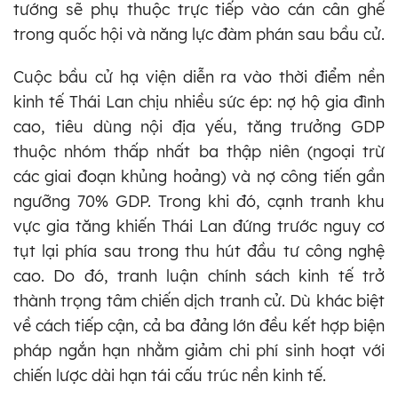
tướng sẽ phụ thuộc trực tiếp vào cán cân ghế
trong quốc hội và năng lực đàm phán sau bầu cử.
Cuộc bầu cử hạ viện diễn ra vào thời điểm nền
kinh tế Thái Lan chịu nhiều sức ép: nợ hộ gia đình
cao, tiêu dùng nội địa yếu, tăng trưởng GDP
thuộc nhóm thấp nhất ba thập niên (ngoại trừ
các giai đoạn khủng hoảng) và nợ công tiến gần
ngưỡng 70% GDP. Trong khi đó, cạnh tranh khu
vực gia tăng khiến Thái Lan đứng trước nguy cơ
tụt lại phía sau trong thu hút đầu tư công nghệ
cao. Do đó, tranh luận chính sách kinh tế trở
thành trọng tâm chiến dịch tranh cử. Dù khác biệt
về cách tiếp cận, cả ba đảng lớn đều kết hợp biện
pháp ngắn hạn nhằm giảm chi phí sinh hoạt với
chiến lược dài hạn tái cấu trúc nền kinh tế.