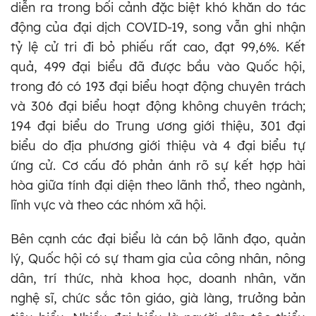
diễn ra trong bối cảnh đặc biệt khó khăn do tác
động của đại dịch COVID-19, song vẫn ghi nhận
tỷ lệ cử tri đi bỏ phiếu rất cao, đạt 99,6%. Kết
quả, 499 đại biểu đã được bầu vào Quốc hội,
trong đó có 193 đại biểu hoạt động chuyên trách
và 306 đại biểu hoạt động không chuyên trách;
194 đại biểu do Trung ương giới thiệu, 301 đại
biểu do địa phương giới thiệu và 4 đại biểu tự
ứng cử. Cơ cấu đó phản ánh rõ sự kết hợp hài
hòa giữa tính đại diện theo lãnh thổ, theo ngành,
lĩnh vực và theo các nhóm xã hội.
Bên cạnh các đại biểu là cán bộ lãnh đạo, quản
lý, Quốc hội có sự tham gia của công nhân, nông
dân, trí thức, nhà khoa học, doanh nhân, văn
nghệ sĩ, chức sắc tôn giáo, già làng, trưởng bản