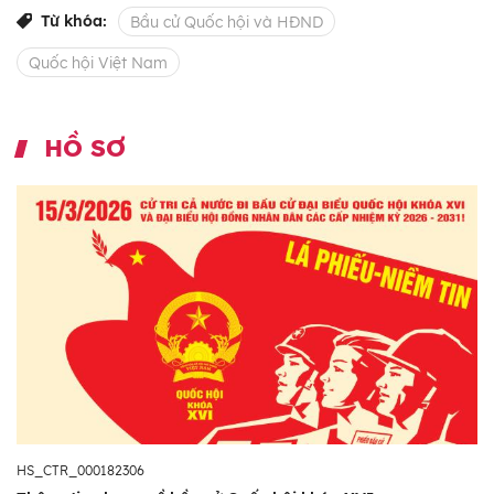
Từ khóa:
Bầu cử Quốc hội và HĐND
Quốc hội Việt Nam
HỒ SƠ
HS_CTR_000182306