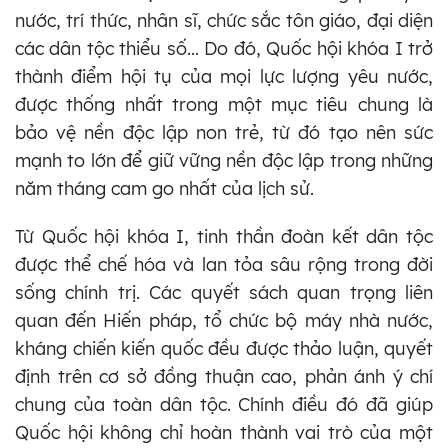
nước, trí thức, nhân sĩ, chức sắc tôn giáo, đại diện
các dân tộc thiểu số... Do đó, Quốc hội khóa I trở
thành điểm hội tụ của mọi lực lượng yêu nước,
được thống nhất trong một mục tiêu chung là
bảo vệ nền độc lập non trẻ, từ đó tạo nên sức
mạnh to lớn để giữ vững nền độc lập trong những
năm tháng cam go nhất của lịch sử.
Từ Quốc hội khóa I, tinh thần đoàn kết dân tộc
được thể chế hóa và lan tỏa sâu rộng trong đời
sống chính trị. Các quyết sách quan trọng liên
quan đến Hiến pháp, tổ chức bộ máy nhà nước,
kháng chiến kiến quốc đều được thảo luận, quyết
định trên cơ sở đồng thuận cao, phản ánh ý chí
chung của toàn dân tộc. Chính điều đó đã giúp
Quốc hội không chỉ hoàn thành vai trò của một