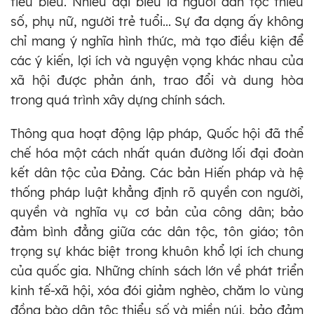
tiêu biểu. Nhiều đại biểu là người dân tộc thiểu
số, phụ nữ, người trẻ tuổi... Sự đa dạng ấy không
chỉ mang ý nghĩa hình thức, mà tạo điều kiện để
các ý kiến, lợi ích và nguyện vọng khác nhau của
xã hội được phản ánh, trao đổi và dung hòa
trong quá trình xây dựng chính sách.
Thông qua hoạt động lập pháp, Quốc hội đã thể
chế hóa một cách nhất quán đường lối đại đoàn
kết dân tộc của Đảng. Các bản Hiến pháp và hệ
thống pháp luật khẳng định rõ quyền con người,
quyền và nghĩa vụ cơ bản của công dân; bảo
đảm bình đẳng giữa các dân tộc, tôn giáo; tôn
trọng sự khác biệt trong khuôn khổ lợi ích chung
của quốc gia. Những chính sách lớn về phát triển
kinh tế-xã hội, xóa đói giảm nghèo, chăm lo vùng
đồng bào dân tộc thiểu số và miền núi, bảo đảm