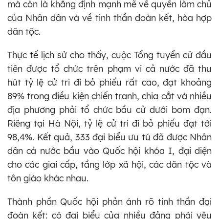
mà còn là khẳng định mạnh mẽ về quyền làm chủ
của Nhân dân và về tinh thần đoàn kết, hòa hợp
dân tộc.
Thực tế lịch sử cho thấy, cuộc Tổng tuyển cử đầu
tiên được tổ chức trên phạm vi cả nước đã thu
hút tỷ lệ cử tri đi bỏ phiếu rất cao, đạt khoảng
89% trong điều kiện chiến tranh, chia cắt và nhiều
địa phương phải tổ chức bầu cử dưới bom đạn.
Riêng tại Hà Nội, tỷ lệ cử tri đi bỏ phiếu đạt tới
98,4%. Kết quả, 333 đại biểu ưu tú đã được Nhân
dân cả nước bầu vào Quốc hội khóa I, đại diện
cho các giai cấp, tầng lớp xã hội, các dân tộc và
tôn giáo khác nhau.
Thành phần Quốc hội phản ánh rõ tinh thần đại
đoàn kết: có đại biểu của nhiều đảng phái yêu