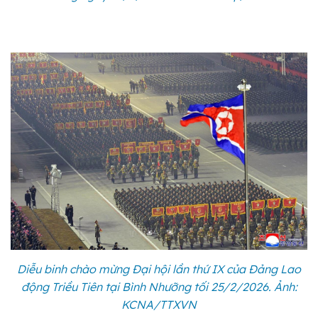
Diễu binh chào mừng Đại hội lần thứ IX của Đảng Lao
động Triều Tiên tại Bình Nhưỡng tối 25/2/2026. Ảnh:
KCNA/TTXVN