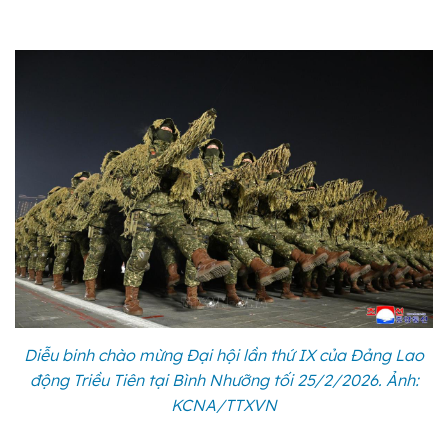
Diễu binh chào mừng Đại hội lần thứ IX của Đảng Lao
động Triều Tiên tại Bình Nhưỡng tối 25/2/2026. Ảnh:
KCNA/TTXVN