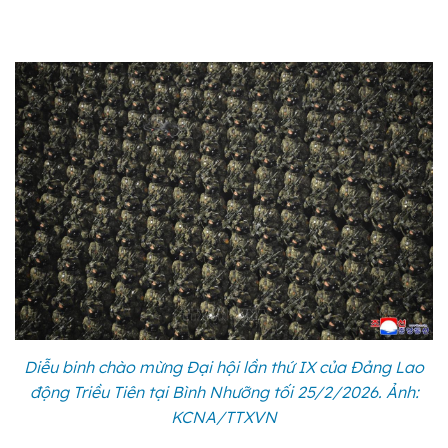
Diễu binh chào mừng Đại hội lần thứ IX của Đảng Lao
động Triều Tiên tại Bình Nhưỡng tối 25/2/2026. Ảnh:
KCNA/TTXVN