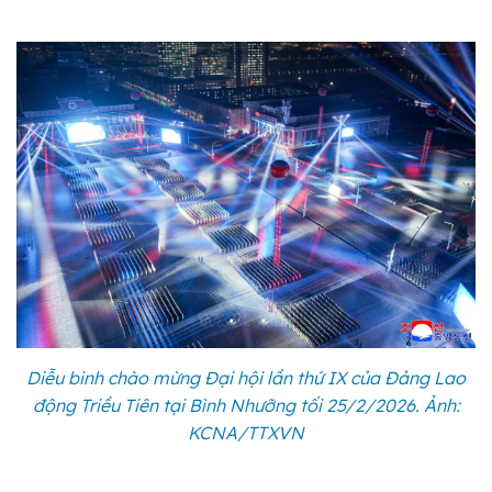
Diễu binh chào mừng Đại hội lần thứ IX của Đảng Lao
động Triều Tiên tại Bình Nhưỡng tối 25/2/2026. Ảnh:
KCNA/TTXVN