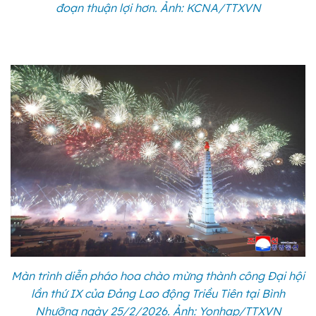
đoạn thuận lợi hơn. Ảnh: KCNA/TTXVN
Màn trình diễn pháo hoa chào mừng thành công Đại hội
lần thứ IX của Đảng Lao động Triều Tiên tại Bình
Nhưỡng ngày 25/2/2026. Ảnh: Yonhap/TTXVN