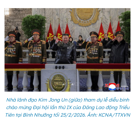
Nhà lãnh đạo Kim Jong Un (giữa) tham dự lễ diễu binh
chào mừng Đại hội lần thứ IX của Đảng Lao động Triều
Tiên tại Bình Nhưỡng tối 25/2/2026. Ảnh: KCNA/TTXVN