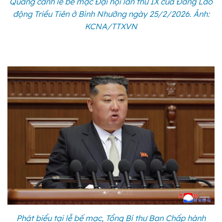
Quang cảnh lễ bế mạc Đại hội lần thứ IX của Đảng Lao
động Triều Tiên ở Bình Nhưỡng ngày 25/2/2026. Ảnh:
KCNA/TTXVN
Phát biểu tại lễ bế mạc, Tổng Bí thư Ban Chấp hành