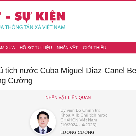
ĂM XƯA
HỒ SƠ TƯ LIỆU
NHÂN VẬT
GIỚI THIỆU
hủ tịch nước Cuba Miguel Diaz-Canel B
ơng Cường
NHÂN VẬT LIÊN QUAN
Ủy viên Bộ Chính trị:
Khóa XIII; Chủ tịch nước
CHXHCN Việt Nam
(10/2024 - 4/2026)
LƯƠNG CƯỜNG