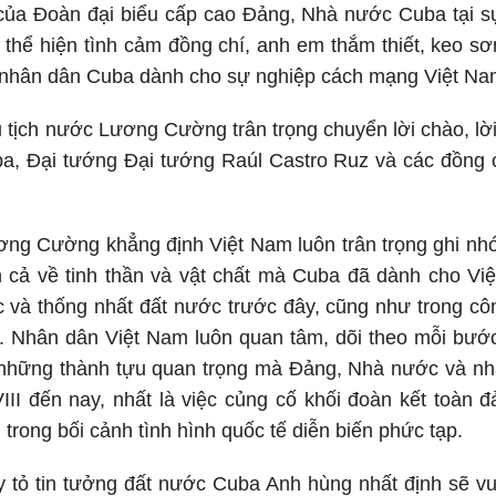
của Đoàn đại biểu cấp cao Đảng, Nhà nước Cuba tại sự
 thể hiện tình cảm đồng chí, anh em thắm thiết, keo s
nhân dân Cuba dành cho sự nghiệp cách mạng Việt Na
 tịch nước Lương Cường trân trọng chuyển lời chào, lời 
a, Đại tướng Đại tướng Raúl Castro Ruz và các đồng 
ng Cường khẳng định Việt Nam luôn trân trọng ghi nhớ
nh cả về tinh thần và vật chất mà Cuba đã dành cho Vi
c và thống nhất đất nước trước đây, cũng như trong c
. Nhân dân Việt Nam luôn quan tâm, dõi theo mỗi bước
những thành tựu quan trọng mà Đảng, Nhà nước và n
III đến nay, nhất là việc củng cố khối đoàn kết toàn đả
i trong bối cảnh tình hình quốc tế diễn biến phức tạp.
y tỏ tin tưởng đất nước Cuba Anh hùng nhất định sẽ v