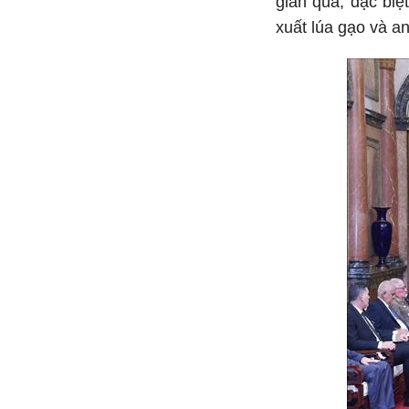
gian qua, đặc biệ
xuất lúa gạo và an