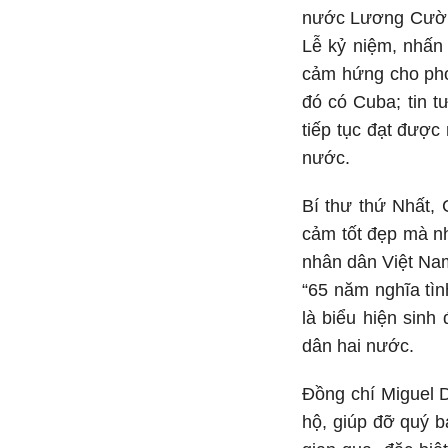
nước Lương Cường
Lễ kỷ niệm, nhấn
cảm hứng cho phon
đó có Cuba; tin 
tiếp tục đạt được
nước.
Bí thư thứ Nhất,
cảm tốt đẹp mà n
nhân dân Việt Na
“65 năm nghĩa tìn
là biểu hiện sin
dân hai nước.
Đồng chí Miguel 
hộ, giúp đỡ quý 