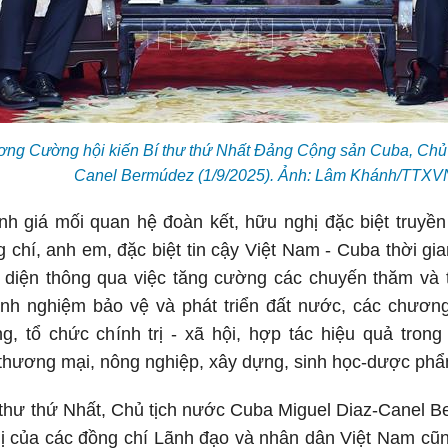
ơng Cường hội kiến Bí thư thứ Nhất Đảng Cộng sản Cuba, Chủ 
Canel Bermúdez
(1/9/2025)
. Ảnh: Lâm Khánh/TTXV
h giá mối quan hệ đoàn kết, hữu nghị đặc biệt truyền
ng chí, anh em, đặc biệt tin cậy Việt Nam - Cuba thời gi
n diện thông qua việc tăng cường các chuyến thăm và t
inh nghiệm bảo vệ và phát triển đất nước, các chương
, tổ chức chính trị - xã hội, hợp tác hiệu quả trong
 thương mại, nông nghiệp, xây dựng, sinh học-dược phẩ
 thư thứ Nhất, Chủ tịch nước Cuba Miguel Diaz-Canel 
 thị của các đồng chí Lãnh đạo và nhân dân Việt Nam c