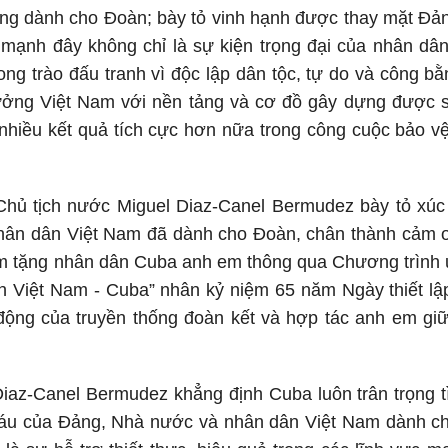
 dành cho Đoàn; bày tỏ vinh hạnh được thay mặt Đả
 mạnh đây không chỉ là sự kiện trọng đại của nhân dâ
g trào đấu tranh vì độc lập dân tộc, tự do và công bằng
tưởng Việt Nam với nền tảng và cơ đồ gây dựng được 
 nhiều kết quả tích cực hơn nữa trong công cuộc bảo vệ
 Chủ tịch nước Miguel Diaz-Canel Bermudez bày tỏ xúc
hân dân Việt Nam đã dành cho Đoàn, chân thành cảm 
m tặng nhân dân Cuba anh em thông qua Chương trình ủ
h Việt Nam - Cuba” nhân kỷ niệm 65 năm Ngày thiết lập
h động của truyền thống đoàn kết và hợp tác anh em g
Diaz-Canel Bermudez khẳng định Cuba luôn trân trọng 
báu của Đảng, Nhà nước và nhân dân Việt Nam dành ch