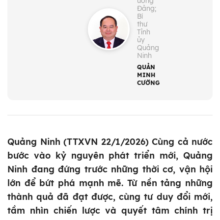
ương
Đảng;
Bí
thư
Tỉnh
ủy
Quảng
Ninh
QUẢN
MINH
CƯỜNG
Quảng Ninh (TTXVN 22/1/2026) Cùng cả nước
bước vào kỷ nguyên phát triển mới, Quảng
Ninh đang đứng trước những thời cơ, vận hội
lớn để bứt phá mạnh mẽ. Từ nền tảng những
thành quả đã đạt được, cùng tư duy đổi mới,
tầm nhìn chiến lược và quyết tâm chính trị