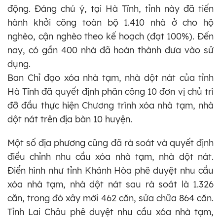
động. Đáng chú ý, tại Hà Tĩnh, tỉnh này đã tiến
hành khởi công toàn bộ 1.410 nhà ở cho hộ
nghèo, cận nghèo theo kế hoạch (đạt 100%). Đến
nay, có gần 400 nhà đã hoàn thành đưa vào sử
dụng.
Ban Chỉ đạo xóa nhà tạm, nhà dột nát của tỉnh
Hà Tĩnh đã quyết định phân công 10 đơn vị chủ trì
đỡ đầu thực hiện Chương trình xóa nhà tạm, nhà
dột nát trên địa bàn 10 huyện.
Một số địa phương cũng đã rà soát và quyết định
điều chỉnh nhu cầu xóa nhà tạm, nhà dột nát.
Điển hình như tỉnh Khánh Hòa phê duyệt nhu cầu
xóa nhà tạm, nhà dột nát sau rà soát là 1.326
căn, trong đó xây mới 462 căn, sửa chữa 864 căn.
Tỉnh Lai Châu phê duyệt nhu cầu xóa nhà tạm,