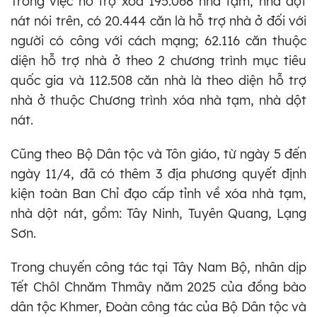
Trong việc hỗ trợ xóa 195.068 nhà tạm, nhà dột
nát nói trên, có 20.444 căn là hỗ trợ nhà ở đối với
người có công với cách mạng; 62.116 căn thuộc
diện hỗ trợ nhà ở theo 2 chương trình mục tiêu
quốc gia và 112.508 căn nhà là theo diện hỗ trợ
nhà ở thuộc Chương trình xóa nhà tạm, nhà dột
nát.
Cũng theo Bộ Dân tộc và Tôn giáo, từ ngày 5 đến
ngày 11/4, đã có thêm 3 địa phương quyết định
kiện toàn Ban Chỉ đạo cấp tỉnh về xóa nhà tạm,
nhà dột nát, gồm: Tây Ninh, Tuyên Quang, Lạng
Sơn.
Trong chuyến công tác tại Tây Nam Bộ, nhân dịp
Tết Chôl Chnăm Thmây năm 2025 của đồng bào
dân tộc Khmer, Đoàn công tác của Bộ Dân tộc và