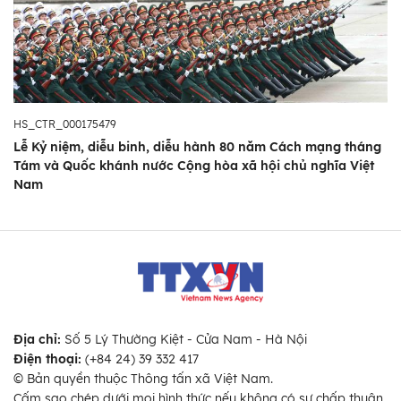
HS_CTR_000175479
Lễ Kỷ niệm, diễu binh, diễu hành 80 năm Cách mạng tháng
Tám và Quốc khánh nước Cộng hòa xã hội chủ nghĩa Việt
Nam
Địa chỉ:
Số 5 Lý Thường Kiệt - Cửa Nam - Hà Nội
Điện thoại:
(+84 24) 39 332 417
© Bản quyền thuộc Thông tấn xã Việt Nam.
Cấm sao chép dưới mọi hình thức nếu không có sự chấp thuận