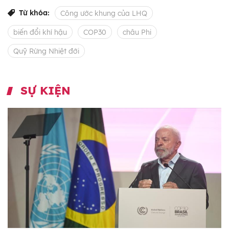
Từ khóa:
Công ước khung của LHQ
biến đổi khí hậu
COP30
châu Phi
Quỹ Rừng Nhiệt đới
SỰ KIỆN