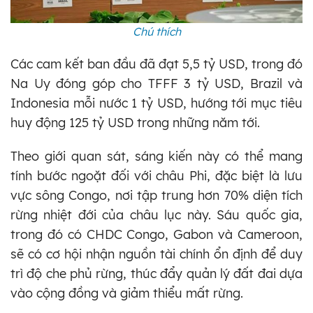
Chú thích
Các cam kết ban đầu đã đạt 5,5 tỷ USD, trong đó
Na Uy đóng góp cho TFFF 3 tỷ USD, Brazil và
Indonesia mỗi nước 1 tỷ USD, hướng tới mục tiêu
huy động 125 tỷ USD trong những năm tới.
Theo giới quan sát, sáng kiến này có thể mang
tính bước ngoặt đối với châu Phi, đặc biệt là lưu
vực sông Congo, nơi tập trung hơn 70% diện tích
rừng nhiệt đới của châu lục này. Sáu quốc gia,
trong đó có CHDC Congo, Gabon và Cameroon,
sẽ có cơ hội nhận nguồn tài chính ổn định để duy
trì độ che phủ rừng, thúc đẩy quản lý đất đai dựa
vào cộng đồng và giảm thiểu mất rừng.