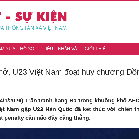
ĂM XƯA
HỒ SƠ TƯ LIỆU
NHÂN VẬT
GIỚI THIỆU
thở, U23 Việt Nam đoạt huy chương Đồ
4/1/2026) Trận tranh hạng Ba trong khuông khổ AF
iệt Nam gặp U23 Hàn Quốc đã kết thúc với chiến t
ạt penalty cân não đầy căng thẳng.