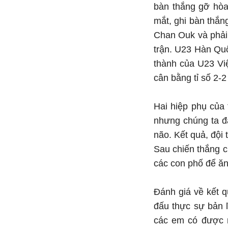
bàn thắng gỡ hòa
mắt, ghi bàn thắn
Chan Ouk và phải 
trận. U23 Hàn Quố
thành của U23 Vi
cân bằng tỉ số 2-
Hai hiệp phụ của 
nhưng chúng ta đã
não. Kết quả, đội
Sau chiến thắng c
các con phố để ăn
Đánh giá về kết q
đấu thực sự bản l
các em có được m