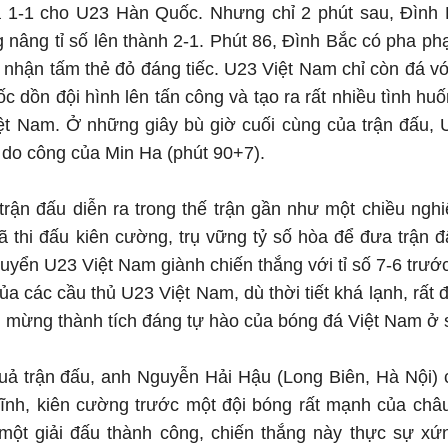
 1-1 cho U23 Hàn Quốc. Nhưng chỉ 2 phút sau, Đình 
g nâng tỉ số lên thành 2-1. Phút 86, Đình Bắc có pha ph
nhận tấm thẻ đỏ đáng tiếc. U23 Việt Nam chỉ còn đá với
c dồn đội hình lên tấn công và tạo ra rất nhiều tình h
ệt Nam. Ở những giây bù giờ cuối cùng của trận đấu,
2 do công của Min Ha (phút 90+7).
trận đấu diễn ra trong thế trận gần như một chiều ng
 thi đấu kiên cường, trụ vững tỷ số hòa để đưa trận đ
 tuyển U23 Việt Nam giành chiến thắng với tỉ số 7-6 trư
ủa các cầu thủ U23 Việt Nam, dù thời tiết khá lạnh, rấ
 mừng thành tích đáng tự hào của bóng đá Việt Nam ở s
uả trận đấu, anh Nguyễn Hải Hậu (Long Biên, Hà Nội) c
ĩnh, kiên cường trước một đội bóng rất mạnh của châu 
ột giải đấu thành công, chiến thắng này thực sự xứ