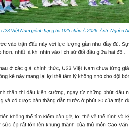
U23 Việt Nam giành hạng ba U23 châu Á 2026. Ảnh: Nguồn
c vào trận đấu này với lực lượng gần như đầy đủ. Sự 
hơn, nhất là khi nhìn vào lịch sử đối đầu giữa hai đội.
hau ở các giải chính thức, U23 Việt Nam chưa từng già
Thống kê này mang lại lợi thế tâm lý không nhỏ cho đội 
tinh thần thi đấu kiên cường, ngay từ những phút đầu
 và có được bàn thắng dẫn trước ở phút 30 của trận đ
tiên không thể tìm kiếm bàn gỡ, lợi thế về thể hình và k
 sức ép rất lớn lên khung thành của thủ môn Cao Văn 