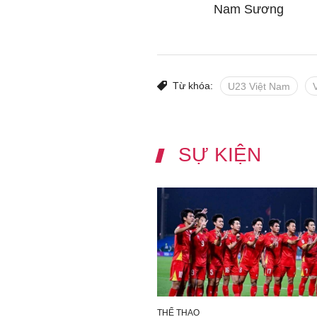
Nam Sương
Từ khóa:
U23 Việt Nam
SỰ KIỆN
THỂ THAO