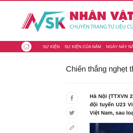
SỰ KIỆN
SỰ KIỆN CỦA NĂM
NGÀY NÀY N
Chiến thắng nghẹt 
Hà Nội (TTXVN 2
đội tuyển U23 V
Việt Nam, sau lo