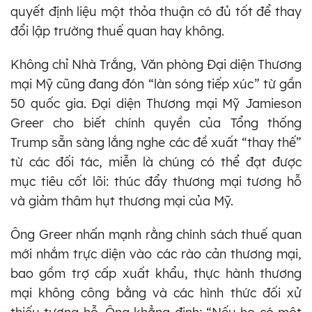
quyết định liệu một thỏa thuận có đủ tốt để thay
đổi lập trường thuế quan hay không.
Không chỉ Nhà Trắng, Văn phòng Đại diện Thương
mại Mỹ cũng đang đón “làn sóng tiếp xúc” từ gần
50 quốc gia. Đại diện Thương mại Mỹ Jamieson
Greer cho biết chính quyền của Tổng thống
Trump sẵn sàng lắng nghe các đề xuất “thay thế”
từ các đối tác, miễn là chúng có thể đạt được
mục tiêu cốt lõi: thúc đẩy thương mại tương hỗ
và giảm thâm hụt thương mại của Mỹ.
Ông Greer nhấn mạnh rằng chính sách thuế quan
mới nhắm trực diện vào các rào cản thương mại,
bao gồm trợ cấp xuất khẩu, thực hành thương
mại không công bằng và các hình thức đối xử