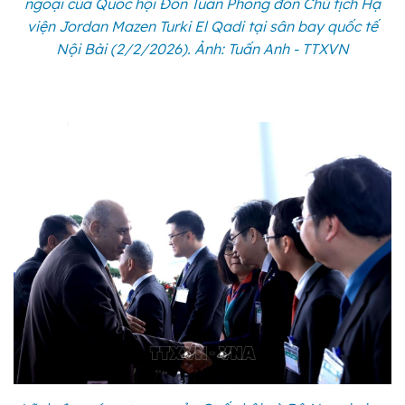
ngoại của Quốc hội Đôn Tuấn Phong đón Chủ tịch Hạ
viện Jordan Mazen Turki El Qadi tại sân bay quốc tế
Nội Bài (2/2/2026). Ảnh: Tuấn Anh - TTXVN