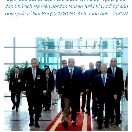
đón Chủ tịch Hạ viện Jordan Mazen Turki El Qadi tại sân
bay quốc tế Nội Bài (2/2/2026). Ảnh: Tuấn Anh - TTXVN