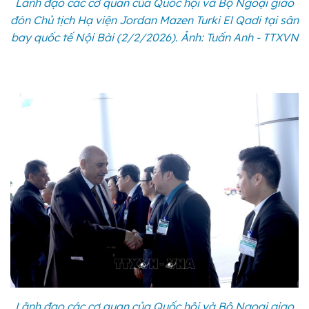
Lãnh đạo các cơ quan của Quốc hội và Bộ Ngoại giao
đón Chủ tịch Hạ viện Jordan Mazen Turki El Qadi tại sân
bay quốc tế Nội Bài (2/2/2026). Ảnh: Tuấn Anh - TTXVN
Lãnh đạo các cơ quan của Quốc hội và Bộ Ngoại giao