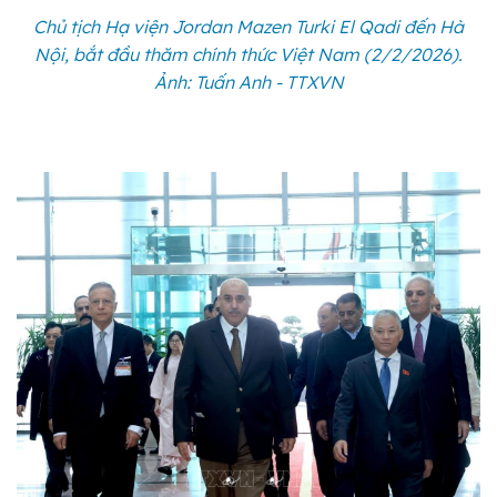
Chủ tịch Hạ viện Jordan Mazen Turki El Qadi đến Hà
Nội, bắt đầu thăm chính thức Việt Nam (2/2/2026).
Ảnh: Tuấn Anh - TTXVN