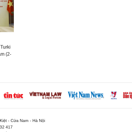
Turki
am (2-
iệt - Cửa Nam - Hà Nội
332 417