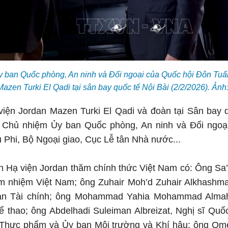
 ban Quốc phòng, An ninh và Đối ngoại của Quốc hội Đôn Tuấ
azen Turki El Qadi tại sân bay quốc tế Nội Bài (2/2/2026). Ản
viện Jordan Mazen Turki El Qadi và đoàn tại Sân bay 
Chủ nhiệm Ủy ban Quốc phòng, An ninh và Đối ngoại
 Phi, Bộ Ngoại giao, Cục Lễ tân Nhà nước...
h Hạ viện Jordan thăm chính thức Việt Nam có: Ông Sa
êm nhiệm Việt Nam; ông Zuhair Moh’d Zuhair Alkhashma
an Tài chính; ông Mohammad Yahia Mohammad Alma
 thao; ông Abdelhadi Suleiman Albreizat, Nghị sĩ Quố
Thực phẩm và Ủy ban Môi trường và Khí hậu; ông Om