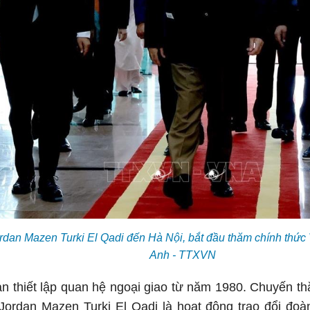
rdan Mazen Turki El Qadi đến Hà Nội, bắt đầu thăm chính thức 
Anh - TTXVN
n thiết lập quan hệ ngoại giao từ năm 1980. Chuyến t
Jordan Mazen Turki El Qadi là hoạt động trao đổi đoà