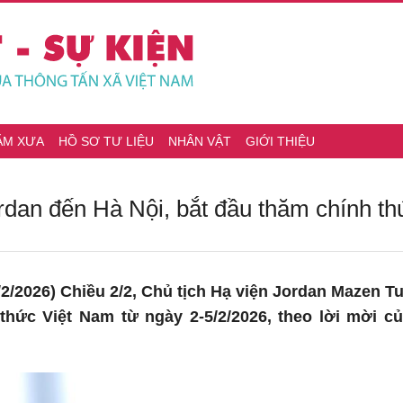
ĂM XƯA
HỒ SƠ TƯ LIỆU
NHÂN VẬT
GIỚI THIỆU
ordan đến Hà Nội, bắt đầu thăm chính t
2/2026) Chiều 2/2, Chủ tịch Hạ viện Jordan Mazen Tur
thức Việt Nam từ ngày 2-5/2/2026, theo lời mời c