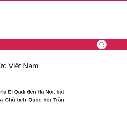
hức Việt Nam
ki El Qadi đến Hà Nội, bắt
ủa Chủ tịch Quốc hội Trần