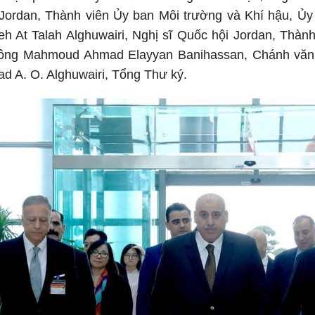
 Jordan, Thành viên Ủy ban Môi trường và Khí hậu, Ủ
h At Talah Alghuwairi, Nghị sĩ Quốc hội Jordan, Thàn
 ông Mahmoud Ahmad Elayyan Banihassan, Chánh văn
d A. O. Alghuwairi, Tổng Thư ký.