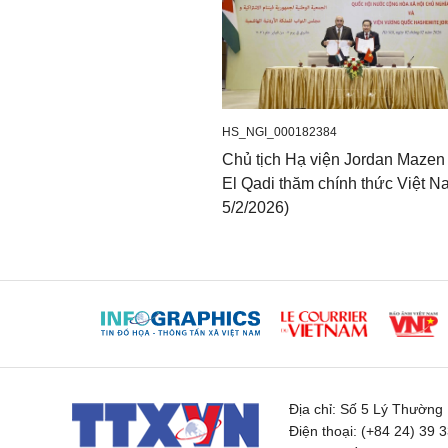
HS_NGI_000182384
Chủ tịch Hạ viện Jordan Mazen 
El Qadi thăm chính thức Việt N
5/2/2026)
Địa chỉ:
Số 5 Lý Thường K
Điện thoại:
(+84 24) 39 