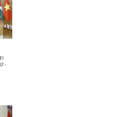
El
(2 -