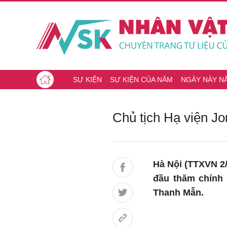
SỰ KIỆN
SỰ KIỆN CỦA NĂM
NGÀY NÀY N
Chủ tịch Hạ viện J
Hà Nội (TTXVN 2/
đầu thăm chính 
Thanh Mẫn.