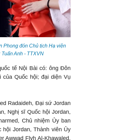
n Phong đón Chủ tịch Hạ viện
h: Tuấn Anh - TTXVN
quốc tế Nội Bài có: ông Đôn
 của Quốc hội; đại diện Vụ
’ed Radaideh, Đại sứ Jordan
n, Nghị sĩ Quốc hội Jordan,
harmed, Chủ nhiệm Ủy ban
c hội Jordan, Thành viên Ủy
er Awwad Flyh Al-Khawaled,