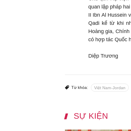
quan lập pháp hai
II Ibn Al Hussein
Qadi kể từ khi n
Hoàng gia, Chính 
có hợp tác Quốc hộ
Diệp Trương
Từ khóa:
Việt Nam-Jordan
SỰ KIỆN