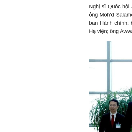
Nghị sĩ Quốc hội
ông Moh’d Salame
ban Hành chính;
Hạ viện; ông Awwa