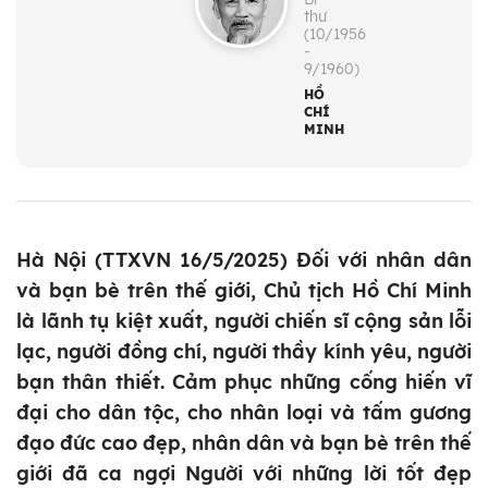
thư
(10/1956
-
9/1960)
HỒ
CHÍ
MINH
Hà Nội (TTXVN 16/5/2025) Đối với nhân dân
và bạn bè trên thế giới, Chủ tịch Hồ Chí Minh
là lãnh tụ kiệt xuất, người chiến sĩ cộng sản lỗi
lạc, người đồng chí, người thầy kính yêu, người
bạn thân thiết. Cảm phục những cống hiến vĩ
đại cho dân tộc, cho nhân loại và tấm gương
đạo đức cao đẹp, nhân dân và bạn bè trên thế
giới đã ca ngợi Người với những lời tốt đẹp