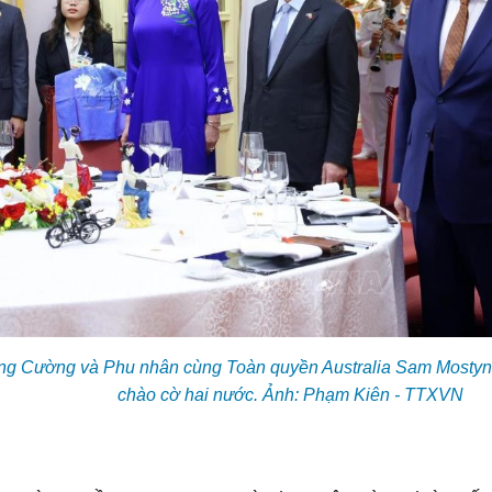
ng Cường và Phu nhân cùng Toàn quyền Australia Sam Mostyn 
chào cờ hai nước. Ảnh: Phạm Kiên - TTXVN