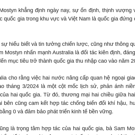
ostyn khẳng định ngày nay, sự ổn định, thịnh vượng v
ác quốc gia trong khu vực và Việt Nam là quốc gia đứng 
 sự hiểu biết và tin tưởng chiến lược, cũng như thông q
Mostyn nhấn mạnh Australia là đối tác kiên định, đáng 
n mục tiêu trở thành quốc gia thu nhập cao vào năm 2
lia cho rằng việc hai nước nâng cấp quan hệ ngoại gia
ào tháng 3/2024 là một cột mốc lịch sử, phản ánh niề
của hai quốc gia. Từ đó, thương mại hai chiều giữa h
hai bên cũng cam kết hợp tác chống biến đổi khí hậu,
 bằng 0 và đảm bảo phát triển kinh tế bền vững.
ũng là trọng tâm hợp tác của hai quốc gia, bà Sam Mos