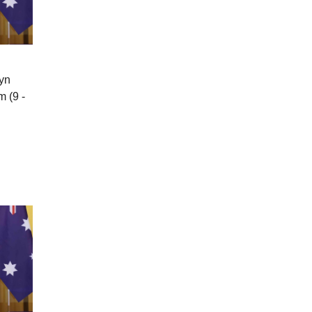
yn
 (9 -