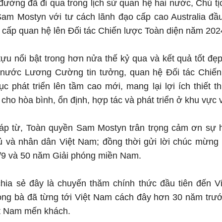
ường đã đi qua trong lịch sử quan hệ hai nước, Chủ tị
am Mostyn với tư cách lãnh đạo cấp cao Australia đầu
 cấp quan hệ lên Đối tác Chiến lược Toàn diện năm 202
ựu nổi bật trong hơn nửa thế kỷ qua và kết quả tốt đ
h nước Lương Cường tin tưởng, quan hệ Đối tác Chiến
 tục phát triển lên tầm cao mới, mang lại lợi ích thiết
cho hòa bình, ổn định, hợp tác và phát triển ở khu vực v
đáp từ, Toàn quyền Sam Mostyn trân trọng cảm ơn sự h
 và nhân dân Việt Nam; đồng thời gửi lời chúc mừn
/9 và 50 năm Giải phóng miền Nam.
ia sẻ đây là chuyến thăm chính thức đầu tiên đến V
song bà đã từng tới Việt Nam cách đây hơn 30 năm trư
ệt Nam mến khách.