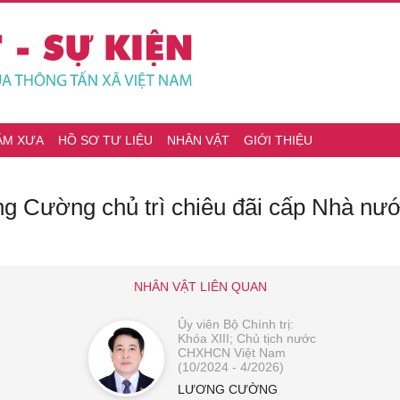
ĂM XƯA
HỒ SƠ TƯ LIỆU
NHÂN VẬT
GIỚI THIỆU
g Cường chủ trì chiêu đãi cấp Nhà nư
NHÂN VẬT LIÊN QUAN
Ủy viên Bộ Chính trị:
Khóa XIII; Chủ tịch nước
CHXHCN Việt Nam
(10/2024 - 4/2026)
LƯƠNG CƯỜNG