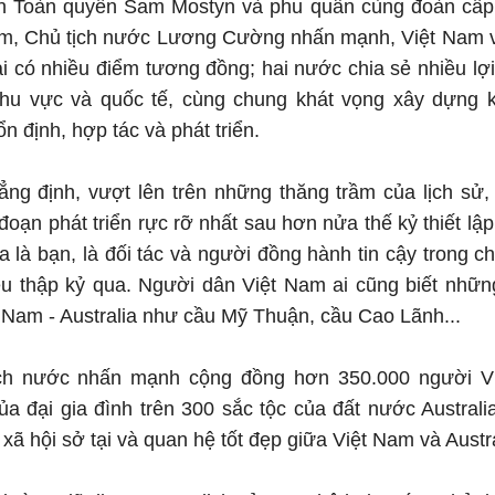
đón Toàn quyền Sam Mostyn và phu quân cùng đoàn cấp 
m, Chủ tịch nước Lương Cường nhấn mạnh, Việt Nam và
lại có nhiều điểm tương đồng; hai nước chia sẻ nhiều lợi
hu vực và quốc tế, cùng chung khát vọng xây dựng 
 định, hợp tác và phát triển.
ng định, vượt lên trên những thăng trầm của lịch sử,
đoạn phát triển rực rỡ nhất sau hơn nửa thế kỷ thiết lập
ia là bạn, là đối tác và người đồng hành tin cậy trong c
ều thập kỷ qua. Người dân Việt Nam ai cũng biết nhữn
t Nam - Australia như cầu Mỹ Thuận, cầu Cao Lãnh...
ch nước nhấn mạnh cộng đồng hơn 350.000 người Việ
a đại gia đình trên 300 sắc tộc của đất nước Australi
 - xã hội sở tại và quan hệ tốt đẹp giữa Việt Nam và Austra