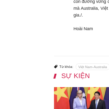
con đường vững ch
mà Australia, Vi
gia./.
Hoài Nam
Từ khóa:
Việt Nam-Australia
SỰ KIỆN