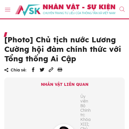
[Photo] Chủ tịch nước Lương
Cường hội đàm chính thức với
Tổng thống Ai Cập
Chia sẻ:
NHÂN VẬT LIÊN QUAN
Ủy
viên
Bộ
Chính
trị:
Khóa
XIII;
Chủ