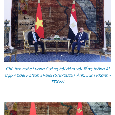
Chủ tịch nước Lương Cường hội đàm với Tổng thống Ai
Cập Abdel Fattah El-Sisi (5/8/2025). Ảnh: Lâm Khánh -
TTXVN