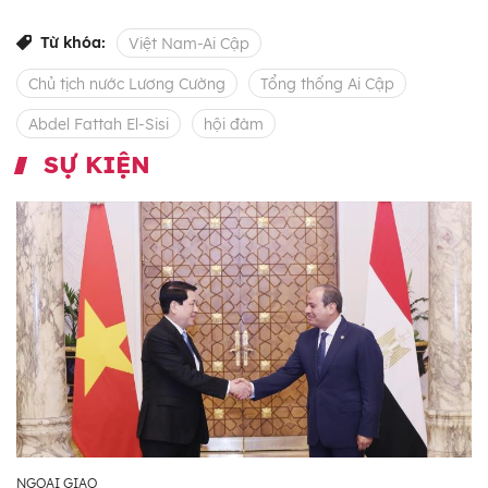
Từ khóa:
Việt Nam-Ai Cập
Chủ tịch nước Lương Cường
Tổng thống Ai Cập
Abdel Fattah El-Sisi
hội đàm
SỰ KIỆN
NGOẠI GIAO