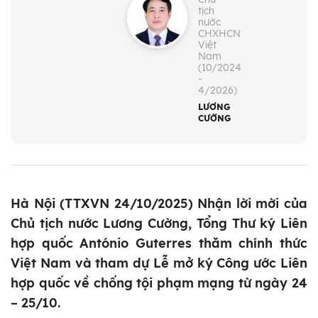
tịch
nước
CHXHCN
Việt
Nam
(10/2024
-
4/2026)
LƯƠNG
CƯỜNG
Hà Nội (TTXVN 24/10/2025) Nhận lời mời của
Chủ tịch nước Lương Cường, Tổng Thư ký Liên
hợp quốc António Guterres thăm chính thức
Việt Nam và tham dự Lễ mở ký Công ước Liên
hợp quốc về chống tội phạm mạng từ ngày 24
– 25/10.