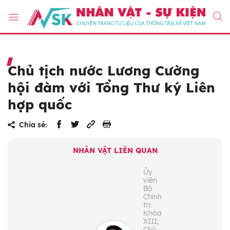
Chủ tịch nước Lương Cường
hội đàm với Tổng Thư ký Liên
hợp quốc
Chia sẻ:
NHÂN VẬT LIÊN QUAN
Ủy
viên
Bộ
Chính
trị:
Khóa
XIII;
Chủ