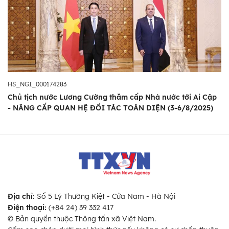
HS_NGI_000174283
Chủ tịch nước Lương Cường thăm cấp Nhà nước tới Ai Cập
- NÂNG CẤP QUAN HỆ ĐỐI TÁC TOÀN DIỆN (3-6/8/2025)
Địa chỉ:
Số 5 Lý Thường Kiệt - Cửa Nam - Hà Nội
Điện thoại:
(+84 24) 39 332 417
© Bản quyền thuộc Thông tấn xã Việt Nam.