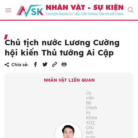
Chủ tịch nước Lương Cường
hội kiến Thủ tướng Ai Cập
Chia sẻ:
NHÂN VẬT LIÊN QUAN
Ủy
viên
Bộ
Chính
trị:
Khóa
XIII;
Chủ
tịch
nước