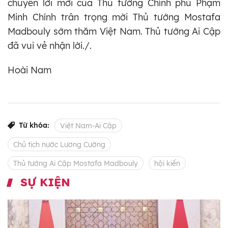
chuyển lời mời của Thủ tướng Chính phủ Phạm
Minh Chính trân trọng mời Thủ tướng Mostafa
Madbouly sớm thăm Việt Nam. Thủ tướng Ai Cập
đã vui vẻ nhận lời./.
Hoài Nam
Từ khóa:
Việt Nam-Ai Cập
Chủ tịch nước Lương Cường
Thủ tướng Ai Cập Mostafa Madbouly
hội kiến
SỰ KIỆN