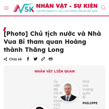
[Photo] Chủ tịch nước và Nhà
Vua Bỉ tham quan Hoàng
thành Thăng Long
Chia sẻ:
NHÂN VẬT LIÊN QUAN
Ủy
Nhà
viên
vua
Bộ
Vương
Chính
quốc
trị:
Bỉ
Khóa
PHILIPPE
XIII;
Chủ