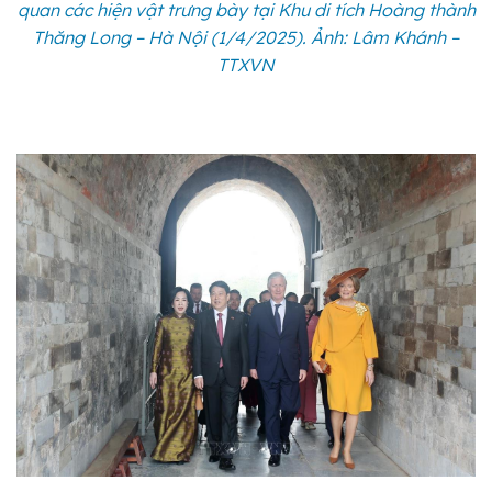
quan các hiện vật trưng bày tại Khu di tích Hoàng thành
Thăng Long – Hà Nội (1/4/2025). Ảnh: Lâm Khánh –
TTXVN