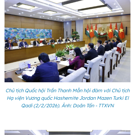
Chủ tịch Quốc hội Trần Thanh Mẫn hội đàm với Chủ tịch
Hạ viện Vương quốc Hashemite Jordan Mazen Turki El
Qadi (2/2/2026). Ảnh: Doãn Tấn - TTXVN