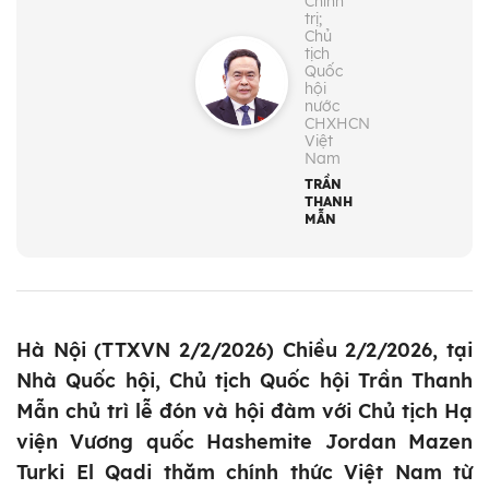
Chính
trị;
Chủ
tịch
Quốc
hội
nước
CHXHCN
Việt
Nam
TRẦN
THANH
MẪN
Hà Nội (TTXVN 2/2/2026) Chiều 2/2/2026, tại
Nhà Quốc hội, Chủ tịch Quốc hội Trần Thanh
Mẫn chủ trì lễ đón và hội đàm với Chủ tịch Hạ
viện Vương quốc Hashemite Jordan Mazen
Turki El Qadi thăm chính thức Việt Nam từ