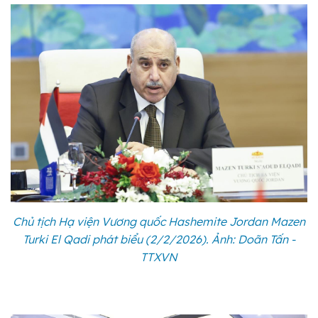
Chủ tịch Hạ viện Vương quốc Hashemite Jordan Mazen
Turki El Qadi phát biểu (2/2/2026). Ảnh: Doãn Tấn -
TTXVN