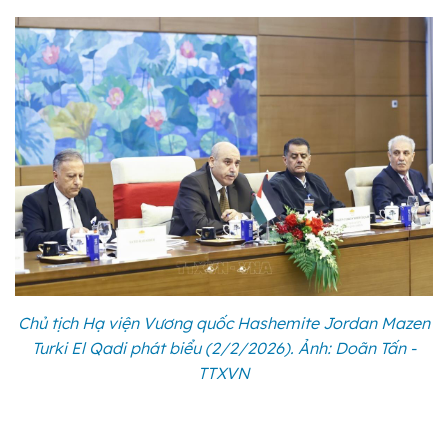
Chủ tịch Hạ viện Vương quốc Hashemite Jordan Mazen
Turki El Qadi phát biểu (2/2/2026). Ảnh: Doãn Tấn -
TTXVN