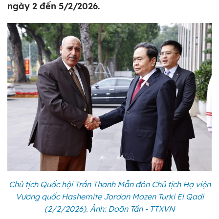
ngày 2 đến 5/2/2026.
Chủ tịch Quốc hội Trần Thanh Mẫn đón Chủ tịch Hạ viện
Vương quốc Hashemite Jordan Mazen Turki El Qadi
(2/2/2026). Ảnh: Doãn Tấn - TTXVN