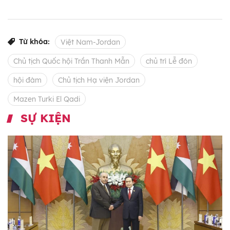
Từ khóa:
Việt Nam-Jordan
Chủ tịch Quốc hội Trần Thanh Mẫn
chủ trì Lễ đón
hội đàm
Chủ tịch Hạ viện Jordan
Mazen Turki El Qadi
SỰ KIỆN