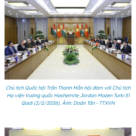
Chủ tịch Quốc hội Trần Thanh Mẫn hội đàm với Chủ tịch
Hạ viện Vương quốc Hashemite Jordan Mazen Turki El
Qadi (2/2/2026). Ảnh: Doãn Tấn - TTXVN