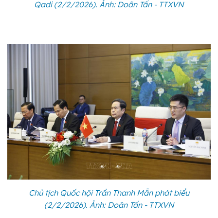
Qadi (2/2/2026). Ảnh: Doãn Tấn - TTXVN
Chủ tịch Quốc hội Trần Thanh Mẫn phát biểu
(2/2/2026). Ảnh: Doãn Tấn - TTXVN