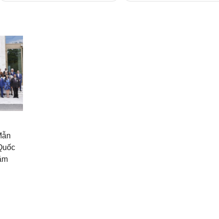
Mẫn
 Quốc
hăm