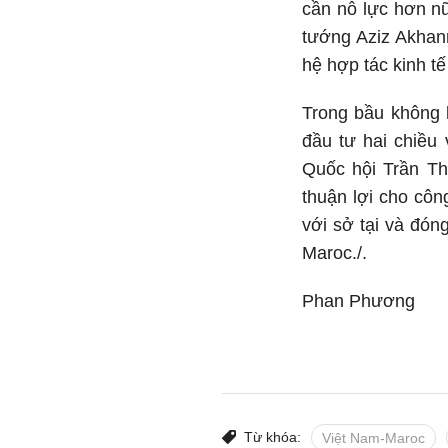
cần nỗ lực hơn nữ
tướng Aziz Akhan
hệ hợp tác kinh t
Trong bầu không k
đầu tư hai chiều 
Quốc hội Trần Th
thuận lợi cho côn
với sở tại và đón
Maroc./.
Phan Phương
Từ khóa:
Việt Nam-Maroc