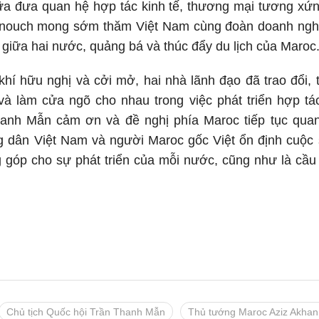
a đưa quan hệ hợp tác kinh tế, thương mại tương xứng
nouch mong sớm thăm Việt Nam cùng đoàn doanh nghi
ế giữa hai nước, quảng bá và thúc đẩy du lịch của Maroc
hí hữu nghị và cởi mở, hai nhà lãnh đạo đã trao đổi, 
và làm cửa ngõ cho nhau trong việc phát triển hợp tá
anh Mẫn cảm ơn và đề nghị phía Maroc tiếp tục quan 
g dân Việt Nam và người Maroc gốc Việt ổn định cuộc s
g góp cho sự phát triển của mỗi nước, cũng như là cầu
Chủ tịch Quốc hội Trần Thanh Mẫn
Thủ tướng Maroc Aziz Akha