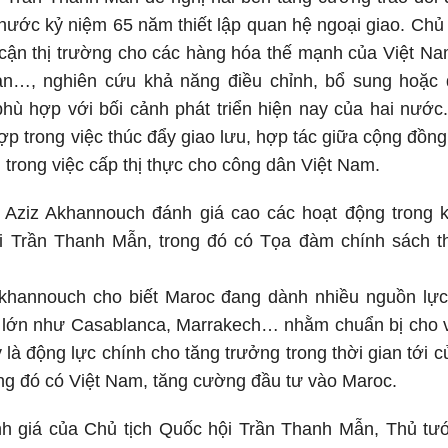
nước kỷ niệm 65 năm thiết lập quan hệ ngoại giao. Chủ
p cận thị trường cho các hàng hóa thế mạnh của Việt N
n…, nghiên cứu khả năng điều chỉnh, bổ sung hoặc 
hù hợp với bối cảnh phát triển hiện nay của hai nước
ợp trong việc thúc đẩy giao lưu, hợp tác giữa cộng đồn
i trong việc cấp thị thực cho công dân Việt Nam.
Aziz Akhannouch đánh giá cao các hoạt động trong 
i Trần Thanh Mẫn, trong đó có Tọa đàm chính sách t
khannouch cho biết Maroc đang dành nhiều nguồn lực 
hị lớn như Casablanca, Marrakech… nhằm chuẩn bị cho 
 là động lực chính cho tăng trưởng trong thời gian tới 
ng đó có Việt Nam, tăng cường đầu tư vào Maroc.
nh giá của Chủ tịch Quốc hội Trần Thanh Mẫn, Thủ tư