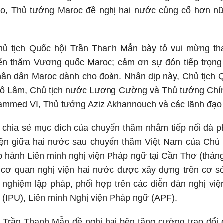
ao, Thủ tướng Maroc đề nghị hai nước củng cố hơn nữ
ủ tịch Quốc hội Trần Thanh Mẫn bày tỏ vui mừng th
n thăm Vương quốc Maroc; cảm ơn sự đón tiếp trọng 
ân dân Maroc dành cho đoàn. Nhân dịp này, Chủ tịch Q
Tô Lâm, Chủ tịch nước Lương Cường và Thủ tướng Chí
med VI, Thủ tướng Aziz Akhannouch và các lãnh đạo 
 chia sẻ mục đích của chuyến thăm nhằm tiếp nối đà ph
viện giữa hai nước sau chuyến thăm Việt Nam của Chủ 
 hành Liên minh nghị viện Pháp ngữ tại Cần Thơ (tháng
ác cơ quan nghị viện hai nước được xây dựng trên cơ 
h nghiệm lập pháp, phối hợp trên các diễn đàn nghị v
i (IPU), Liên minh Nghị viện Pháp ngữ (APF).
 Trần Thanh Mẫn đề nghị hai bên tăng cường trao đổi đ