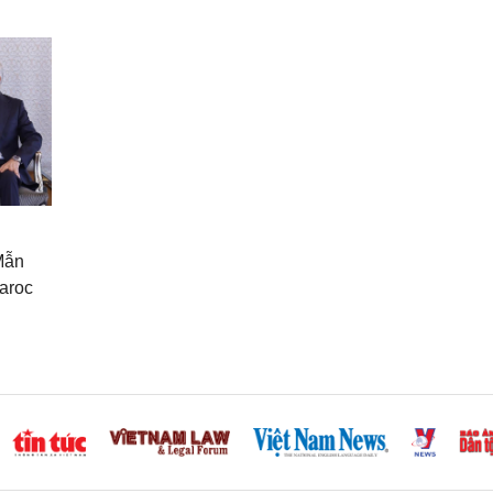
Mẫn
aroc