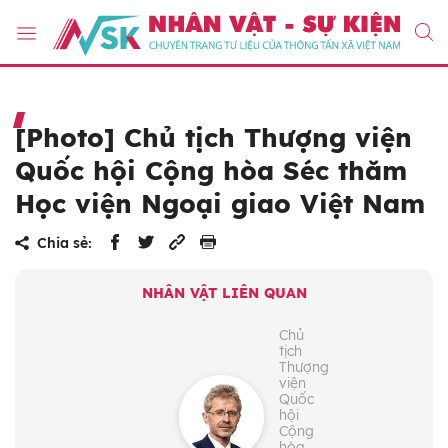
[Photo] Chủ tịch Thượng viện
Quốc hội Cộng hòa Séc thăm
Học viện Ngoại giao Việt Nam
Chia sẻ:
NHÂN VẬT LIÊN QUAN
Chủ
tịch
Thượng
viện
Quốc
hội
Cộng
hòa