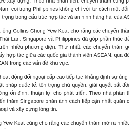
ợc xây dựng. Theo nhà phân tích, chuyến thăm cũng ph
 Nam coi trọng Philippines không chỉ với tư cách một đ
 trọng trong cấu trúc hợp tác và an ninh hàng hải của 
thể, ông Collins Chong Yew Keat cho rằng các chuyến th
hái Lan, Singapore và Philippines đã góp phần thúc đẩ
trên nhiều phương diện. Thứ nhất, các chuyến thăm g
 đẩy hợp tác giữa các quốc gia thành viên ASEAN, qua đó
EAN trong các vấn đề khu vực.
hoạt động đối ngoại cấp cao tiếp tục khẳng định sự ủng h
ật pháp quốc tế, tôn trọng chủ quyền, giải quyết bất 
ường ổn định, thuận lợi cho phát triển. Theo nhà phân
ến thăm Singapore phản ánh cách tiếp cận nhất quán c
hoại và xây dựng lòng tin.
 Yew Keat cũng cho rằng các chuyến thăm mở ra nhiều 