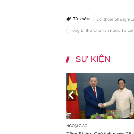
Từ khóa:
Đối thoại Shangri-
Tổng Bí thư Chủ tịch nước Tô Lâ
SỰ KIỆN
NGOẠI GIAO