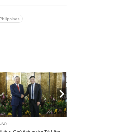
Philippines
GIAO
NGOẠI GIAO