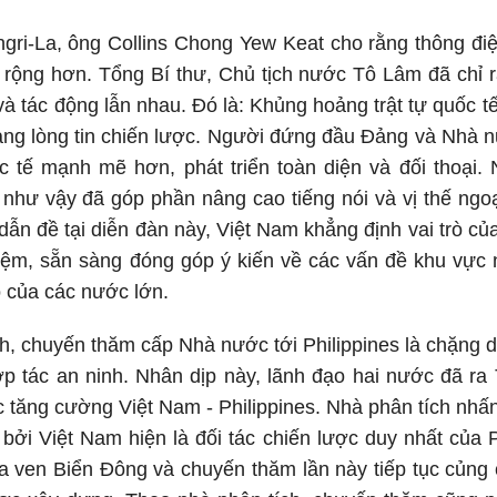
ngri-La, ông Collins Chong Yew Keat cho rằng thông đi
ộng hơn. Tổng Bí thư, Chủ tịch nước Tô Lâm đã chỉ 
 và tác động lẫn nhau. Đó là: Khủng hoảng trật tự quốc 
ảng lòng tin chiến lược. Người đứng đầu Đảng và Nhà 
c tế mạnh mẽ hơn, phát triển toàn diện và đối thoại. Nh
 như vậy đã góp phần nâng cao tiếng nói và vị thế n
u dẫn đề tại diễn đàn này, Việt Nam khẳng định vai tr
iệm, sẵn sàng đóng góp ý kiến về các vấn đề khu vực n
ò của các nước lớn.
h, chuyến thăm cấp Nhà nước tới Philippines là chặng 
ợp tác an ninh. Nhân dịp này, lãnh đạo hai nước đã r
c tăng cường Việt Nam - Philippines. Nhà phân tích nhấ
 bởi Việt Nam hiện là đối tác chiến lược duy nhất của
ia ven Biển Đông và chuyến thăm lần này tiếp tục củng