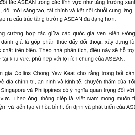
đối tác ASEAN trong các lĩnh vực như tăng trưởng xan
ệ, đổi mới sáng tạo, tài chính và kết nối chuỗi cung ứng
ạo ra cấu trúc tăng trưởng ASEAN đa dạng hơn,
ăng cường hợp tác giữa các quốc gia ven Biển Đông
 đánh giá là góp phần thúc đẩy đối thoại, xây dựng l
 chất trên biển. Theo nhà phân tích, điều này sẽ hỗ trợ 
c tại khu vực, phù hợp với lợi ích chung của ASEAN.
yên gia Collins Chong Yew Keat cho rằng trong bối c
về địa chính trị, an ninh và kinh tế, chuyến thăm của T
 Singapore và Philippines có ý nghĩa quan trọng đối vớ
 vực. Theo ông, thông điệp là Việt Nam mong muốn t
ệm và kiến tạo vì hòa bình, ổn định và phát triển của AS