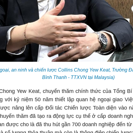
goại, an ninh và chiến lược Collins Chong Yew Keat, Trường Đạ
Bình Thanh - TTXVN tại Malaysia)
 Chong Yew Keat, chuyến thăm chính thức của Tổng Bí
ng với kỷ niệm 50 năm thiết lập quan hệ ngoại giao Vi
ược nâng lên cấp Đối tác Chiến lược Toàn diện vào nă
huyến thăm đã tạo ra động lực cụ thể ở cấp doanh ngh
n được cho là đã thu hút gần 700 doanh nghiệp đến từ 
 là số lượng thỏa thuận mà còn là thông điệp chiến lượ