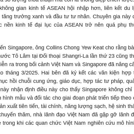
hông gian kinh tế ASEAN hội nhập hơn, liên kết du lịc
 tăng trưởng xanh và đầu tư tư nhân. Chuyên gia này ch
 nền kinh tế đại lục của ASEAN trở nên quá phụ th
́n Singapore, ông Collins Chong Yew Keat cho rằng bài p
ước Tô Lâm tại Đối thoại Shangri-La lần thứ 23 cũng thu
 diễn ra trong bối cảnh Việt Nam và Singapore đã nâng c
 tháng 3/2025. Hai bên đã ký kết các văn kiện hợp
ục hồi chuỗi cung ứng, giáo dục, hợp tác tư pháp, qu
ch này nhận định điều này cho thấy Singapore không c
 hình mẫu và đối tác cho giai đoạn phát triển tiếp theo 
sản xuất tiên tiến, tài chính, năng lượng sạch, hệ sinh t
chuyến thăm, nhà lãnh đạo Việt Nam đã gặp gỡ lãnh đ
e trong khi các quan chức Việt Nam nghiên cứu mô hìn