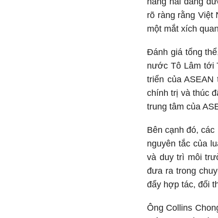
hàng hải đang đư
rõ ràng rằng Việt
một mắt xích quan
Đánh giá tổng 
nước Tô Lâm tới T
triển của ASEAN 
chính trị và thúc
trung tâm của AS
Bên cạnh đó, các 
nguyên tắc của lu
và duy trì môi tr
đưa ra trong chuy
đẩy hợp tác, đối t
Ông Collins Chong