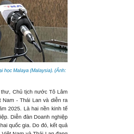
i học Malaya (Malaysia). (Ảnh:
 thư, Chủ tịch nước Tô Lâm
ệt Nam - Thái Lan và diễn ra
m 2025. Là hai nền kinh tế
iệp. Diễn đàn Doanh nghiệp
hai quốc gia. Do đó, kết quả
c: Việt Nam và Thái Lan đang