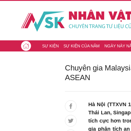
SỰ KIỆN
SỰ KIỆN CỦA NĂM
NGÀY NÀY N
Chuyên gia Malaysia:
ASEAN
Hà Nội (TTXVN
Thái Lan, Singapo
tích cực hơn tro
gia phân tích a