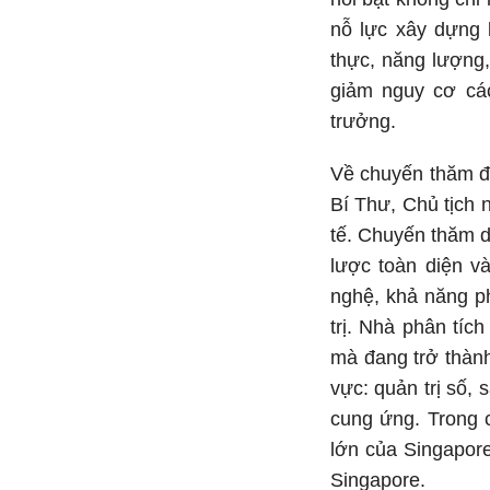
nỗ lực xây dựng k
thực, năng lượng,
giảm nguy cơ các
trưởng.
Về chuyến thăm đê
Bí Thư, Chủ tịch n
tế. Chuyến thăm
lược toàn diện vào
nghệ, khả năng ph
trị. Nhà phân tí
mà đang trở thành
vực: quản trị số, 
cung ứng. Trong 
lớn của Singapor
Singapore.