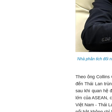
Nhà phân tích đối n
Theo ông Collins
đến Thái Lan trù
sau khi quan hệ đ
lớn của ASEAN, c
Việt Nam - Thái La
nổi bật không chỉ