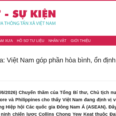
ĂM XƯA
HỒ SƠ TƯ LIỆU
NHÂN VẬT
GIỚI THIỆU
 Việt Nam góp phần hòa bình, ổn định v
 1/6/2026) Chuyến thăm của Tổng Bí thư, Chủ tịch
re và Philippines cho thấy Việt Nam đang định vị vai t
ng Hiệp hội Các quốc gia Đông Nam Á (ASEAN). Đ
n ninh chiến lược Collins Chong Yew Keat thuộc Đạ