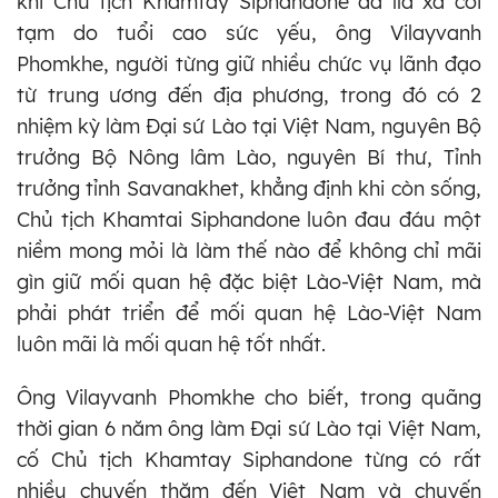
khi Chủ tịch Khamtay Siphandone đã lìa xa cõi
tạm do tuổi cao sức yếu, ông Vilayvanh
Phomkhe, người từng giữ nhiều chức vụ lãnh đạo
từ trung ương đến địa phương, trong đó có 2
nhiệm kỳ làm Đại sứ Lào tại Việt Nam, nguyên Bộ
trưởng Bộ Nông lâm Lào, nguyên Bí thư, Tỉnh
trưởng tỉnh Savanakhet, khẳng định khi còn sống,
Chủ tịch Khamtai Siphandone luôn đau đáu một
niềm mong mỏi là làm thế nào để không chỉ mãi
gìn giữ mối quan hệ đặc biệt Lào-Việt Nam, mà
phải phát triển để mối quan hệ Lào-Việt Nam
luôn mãi là mối quan hệ tốt nhất.
Ông Vilayvanh Phomkhe cho biết, trong quãng
thời gian 6 năm ông làm Đại sứ Lào tại Việt Nam,
cố Chủ tịch Khamtay Siphandone từng có rất
nhiều chuyến thăm đến Việt Nam và chuyến