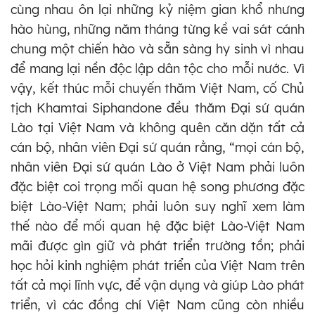
cùng nhau ôn lại những kỷ niệm gian khổ nhưng
hào hùng, những năm tháng từng kề vai sát cánh
chung một chiến hào và sẵn sàng hy sinh vì nhau
để mang lại nền độc lập dân tộc cho mỗi nước. Vì
vậy, kết thúc mỗi chuyến thăm Việt Nam, cố Chủ
tịch Khamtai Siphandone đều thăm Đại sứ quán
Lào tại Việt Nam và không quên căn dặn tất cả
cán bộ, nhân viên Đại sứ quán rằng, “mọi cán bộ,
nhân viên Đại sứ quán Lào ở Việt Nam phải luôn
đặc biệt coi trọng mối quan hệ song phương đặc
biệt Lào-Việt Nam; phải luôn suy nghĩ xem làm
thế nào để mối quan hệ đặc biệt Lào-Việt Nam
mãi được gìn giữ và phát triển trường tồn; phải
học hỏi kinh nghiệm phát triển của Việt Nam trên
tất cả mọi lĩnh vực, để vận dụng và giúp Lào phát
triển, vì các đồng chí Việt Nam cũng còn nhiều