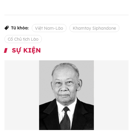
Từ khóa:
Việt Nam-Lào
Khamtay Siphandone
Cố Chủ tịch Lào
SỰ KIỆN