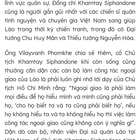
lĩnh vực quân sự. Đồng chí Khamtay Siphandone
cũng là người gần gũi nhất với các chiến sĩ quân
tình nguyện và chuyên gia Việt Nam sang giúp
Lào trong thời kỳ chiến tranh, trong đó có Đại
tướng Chu Huy Mân và Thiếu tướng Nguyễn Hòa.
Ông Vilayvanh Phomkhe chia sẻ thêm, cố Chủ
tịch Khamtay Siphandone khi còn sống cũng
thường căn dặn các cán bộ làm công tác ngoại
giao của Lào là phải luôn ghi nhớ lời dạy của Chủ
tịch Hồ Chí Minh rằng: “Ngoại giao là phải làm
mọi điều để họ hiểu mình và mình cũng phải hiểu
họ, ‘cho họ biết ta và ta cũng phải biết họ’, nếu
họ không hiểu ta và ta không hiểu họ thì việc làm
công tác ngoại giao cũng không còn ý nghĩa gì”.
Dặn dò cán bộ, nhân viên Đại sứ quán Lào tại