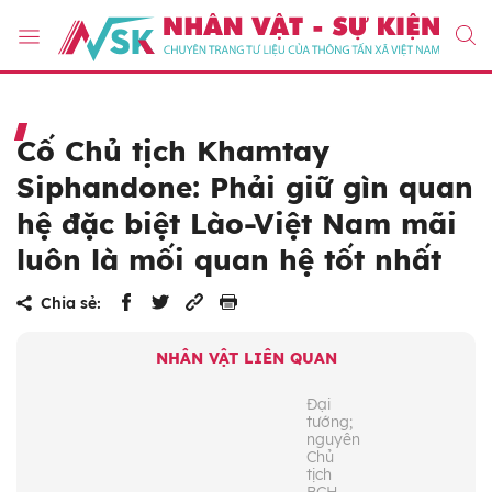
Cố Chủ tịch Khamtay
Siphandone: Phải giữ gìn quan
hệ đặc biệt Lào-Việt Nam mãi
luôn là mối quan hệ tốt nhất
Chia sẻ:
NHÂN VẬT LIÊN QUAN
Đại
tướng;
nguyên
Chủ
tịch