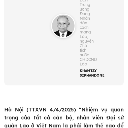
BCH
Trung
ương
Đảng
Nhân
dân
cách
mạng
Lào;
nguyên
Chủ
tịch
nước
CHDCND
Lào
KHAMTAY
SIPHANDONE
Hà Nội (TTXVN 4/4/2025) “Nhiệm vụ quan
trọng của tất cả cán bộ, nhân viên Đại sứ
quán Lào ở Việt Nam là phải làm thế nào để