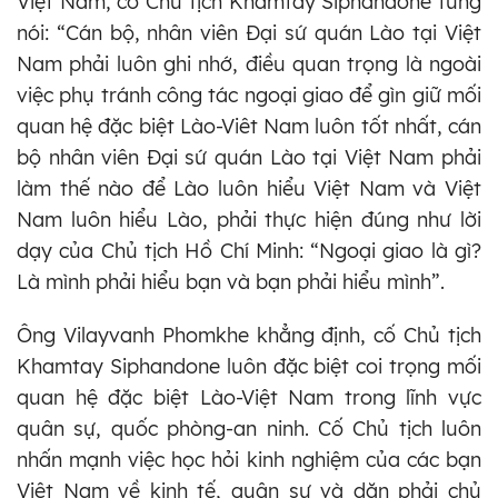
Việt Nam, cố Chủ tịch Khamtay Siphandone từng
nói: “Cán bộ, nhân viên Đại sứ quán Lào tại Việt
Nam phải luôn ghi nhớ, điều quan trọng là ngoài
việc phụ tránh công tác ngoại giao để gìn giữ mối
quan hệ đặc biệt Lào-Viêt Nam luôn tốt nhất, cán
bộ nhân viên Đại sứ quán Lào tại Việt Nam phải
làm thế nào để Lào luôn hiểu Việt Nam và Việt
Nam luôn hiểu Lào, phải thực hiện đúng như lời
dạy của Chủ tịch Hồ Chí Minh: “Ngoại giao là gì?
Là mình phải hiểu bạn và bạn phải hiểu mình”.
Ông Vilayvanh Phomkhe khẳng định, cố Chủ tịch
Khamtay Siphandone luôn đặc biệt coi trọng mối
quan hệ đặc biệt Lào-Việt Nam trong lĩnh vực
quân sự, quốc phòng-an ninh. Cố Chủ tịch luôn
nhấn mạnh việc học hỏi kinh nghiệm của các bạn
Việt Nam về kinh tế, quân sự và dặn phải chủ