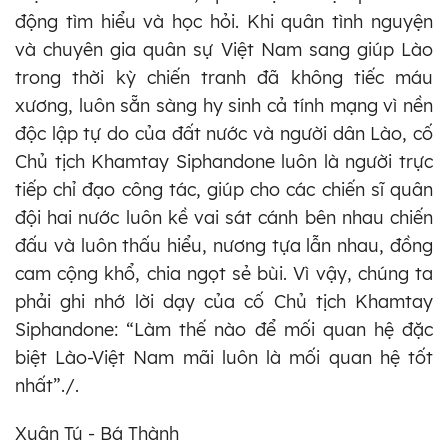
động tìm hiểu và học hỏi. Khi quân tình nguyện
và chuyên gia quân sự Việt Nam sang giúp Lào
trong thời kỳ chiến tranh đã không tiếc máu
xương, luôn sẵn sàng hy sinh cả tính mạng vì nền
độc lập tự do của đất nước và người dân Lào, cố
Chủ tịch Khamtay Siphandone luôn là người trực
tiếp chỉ đạo công tác, giúp cho các chiến sĩ quân
đội hai nước luôn kề vai sát cánh bên nhau chiến
đấu và luôn thấu hiểu, nương tựa lẫn nhau, đồng
cam cộng khổ, chia ngọt sẻ bùi. Vì vậy, chúng ta
phải ghi nhớ lời dạy của cố Chủ tịch Khamtay
Siphandone: “Làm thế nào để mối quan hệ đặc
biệt Lào-Việt Nam mãi luôn là mối quan hệ tốt
nhất”./.
Xuân Tú - Bá Thành