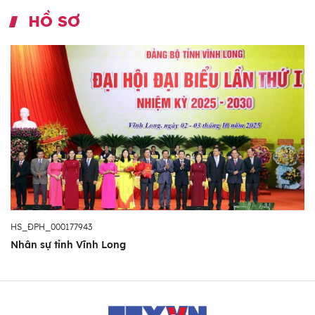
HỒ SƠ
HS_ĐPH_000177943
Nhân sự tỉnh Vĩnh Long