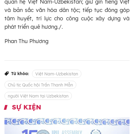
quan hệ Việt Nam-Uzbekistan; giữ gìn tiếng Việt
và bản sắc văn hóa dân tộc; tiếp tục đóng góp
tâm huyết, trí lực cho công cuộc xây dựng và
phát triển quê hương./.
Phan Thu Phương
Từ khóa:
Việt Nam-Uzbekistan
Chủ tịc Quốc hội Trần Thanh Mẫn
người Việt Nam tại Uzbekistan
SỰ KIỆN