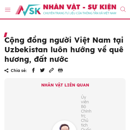
Cộng đồng người Việt Nam tại
Uzbekistan luôn hướng về quê
hương, đất nước
Chia sẻ:
NHÂN VẬT LIÊN QUAN
Ủy
viên
Bộ
Chính
trị;
Chủ
tịch
Quốc