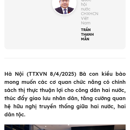
hội
nước
CHXHCN
Việt
Nam
TRẦN
THANH
MẪN
Hà Nội (TTXVN 8/4/2025) Bà con kiều bào
mong muốn các cơ quan chức năng có chính
sách thị thực thuận lợi cho công dân hai nước,
thúc đẩy giao lưu nhân dân, tăng cường quan
hệ hữu nghị truyền thống giữa hai nước, hai
dân tộc.