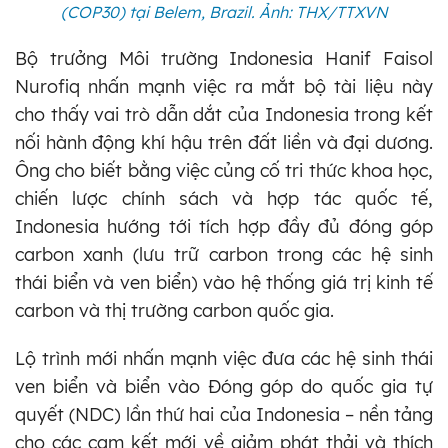
(COP30) tại Belem, Brazil. Ảnh: THX/TTXVN
Bộ trưởng Môi trường Indonesia Hanif Faisol
Nurofiq nhấn mạnh việc ra mắt bộ tài liệu này
cho thấy vai trò dẫn dắt của Indonesia trong kết
nối hành động khí hậu trên đất liền và đại dương.
Ông cho biết bằng việc củng cố tri thức khoa học,
chiến lược chính sách và hợp tác quốc tế,
Indonesia hướng tới tích hợp đầy đủ đóng góp
carbon xanh (lưu trữ carbon trong các hệ sinh
thái biển và ven biển) vào hệ thống giá trị kinh tế
carbon và thị trường carbon quốc gia.
Lộ trình mới nhấn mạnh việc đưa các hệ sinh thái
ven biển và biển vào Đóng góp do quốc gia tự
quyết (NDC) lần thứ hai của Indonesia – nền tảng
cho các cam kết mới về giảm phát thải và thích