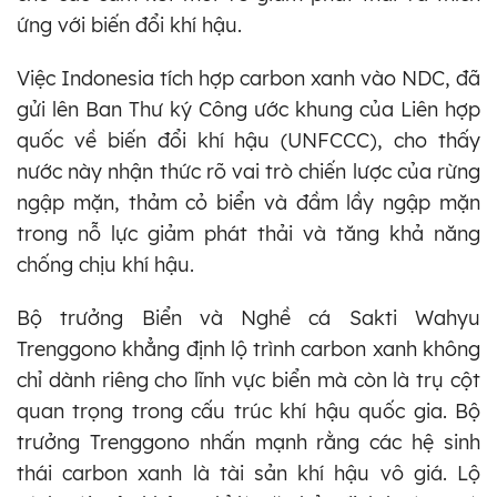
ứng với biến đổi khí hậu.
Việc Indonesia tích hợp carbon xanh vào NDC, đã
gửi lên Ban Thư ký Công ước khung của Liên hợp
quốc về biến đổi khí hậu (UNFCCC), cho thấy
nước này nhận thức rõ vai trò chiến lược của rừng
ngập mặn, thảm cỏ biển và đầm lầy ngập mặn
trong nỗ lực giảm phát thải và tăng khả năng
chống chịu khí hậu.
Bộ trưởng Biển và Nghề cá Sakti Wahyu
Trenggono khẳng định lộ trình carbon xanh không
chỉ dành riêng cho lĩnh vực biển mà còn là trụ cột
quan trọng trong cấu trúc khí hậu quốc gia. Bộ
trưởng Trenggono nhấn mạnh rằng các hệ sinh
thái carbon xanh là tài sản khí hậu vô giá. Lộ