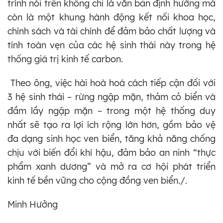
trình nói trên không chỉ là văn bản định hướng mà
còn là một khung hành động kết nối khoa học,
chính sách và tài chính để đảm bảo chất lượng và
tính toàn vẹn của các hệ sinh thái này trong hệ
thống giá trị kinh tế carbon.
Theo ông, việc hài hoà hoá cách tiếp cận đối với
3 hệ sinh thái – rừng ngập mặn, thảm cỏ biển và
đầm lầy ngập mặn – trong một hệ thống duy
nhất sẽ tạo ra lợi ích rộng lớn hơn, gồm bảo vệ
đa dạng sinh học ven biển, tăng khả năng chống
chịu với biến đổi khí hậu, đảm bảo an ninh “thực
phẩm xanh dương” và mở ra cơ hội phát triển
kinh tế bền vững cho cộng đồng ven biển./.
Minh Hưởng