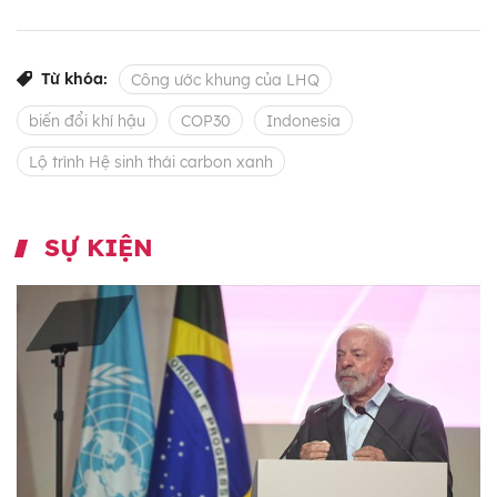
Từ khóa:
Công ước khung của LHQ
biến đổi khí hậu
COP30
Indonesia
Lộ trình Hệ sinh thái carbon xanh
SỰ KIỆN