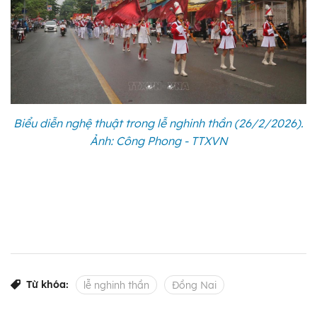
Biểu diễn nghệ thuật trong lễ nghinh thần (26/2/2026).
Ảnh: Công Phong - TTXVN
Từ khóa:
lễ nghinh thần
Đồng Nai