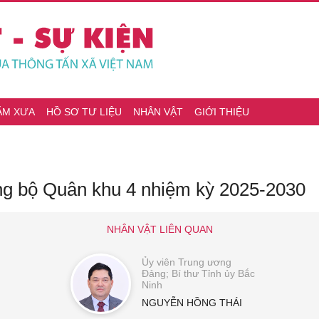
ĂM XƯA
HỒ SƠ TƯ LIỆU
NHÂN VẬT
GIỚI THIỆU
ảng bộ Quân khu 4 nhiệm kỳ 2025-2030
NHÂN VẬT LIÊN QUAN
Ủy viên Trung ương
Đảng; Bí thư Tỉnh ủy Bắc
Ninh
NGUYỄN HỒNG THÁI