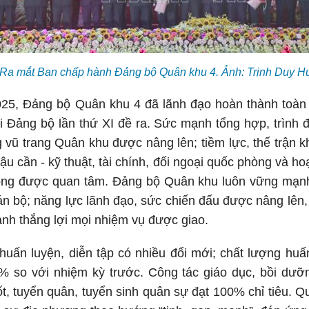
Ra mắt Ban chấp hành Đảng bộ Quân khu 4. Ảnh: Trịnh Duy
25, Đảng bộ Quân khu 4 đã lãnh đạo hoàn thành toàn 
i Đảng bộ lần thứ XI đề ra. Sức mạnh tổng hợp, trình 
 vũ trang Quân khu được nâng lên; tiềm lực, thế trận 
ậu cần - kỹ thuật, tài chính, đối ngoại quốc phòng và ho
hòng được quan tâm. Đảng bộ Quân khu luôn vững mạnh 
án bộ; năng lực lãnh đạo, sức chiến đấu được nâng lên,
nh thắng lợi mọi nhiệm vụ được giao.
 huấn luyện, diễn tập có nhiều đổi mới; chất lượng huấ
,1% so với nhiệm kỳ trước. Công tác giáo dục, bồi dư
tốt, tuyển quân, tuyển sinh quân sự đạt 100% chỉ tiêu. 