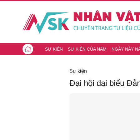
SỰ KIỆN
SỰ KIỆN CỦA NĂM
NGÀY NÀY N
Sự kiện
Đại hội đại biểu Đ