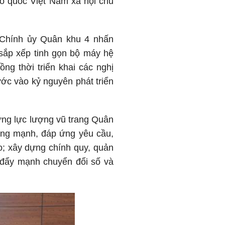
ổ quốc Việt Nam xã hội chủ
 Chính ủy Quân khu 4 nhấn
g sắp xếp tinh gọn bộ máy hệ
ng thời triển khai các nghị
ước vào kỷ nguyên phát triển
ựng lực lượng vũ trang Quân
ững mạnh, đáp ứng yêu cầu,
ạo; xây dựng chính quy, quản
, đẩy mạnh chuyển đổi số và