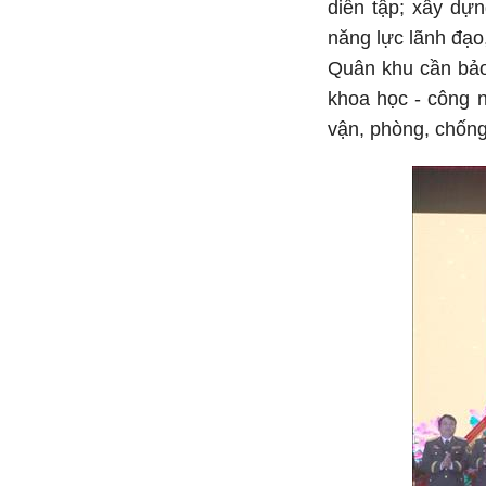
diễn tập; xây dự
năng lực lãnh đạo
Quân khu cần bảo
khoa học - công n
vận, phòng, chống