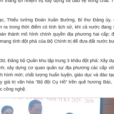
ện thắng lợi nhiệm vụ xây dựng và bảo vệ vững chắc T
mạc, Thiếu tướng Đoàn Xuân Bường, Bí thư Đảng ủy,
n ra trong thời điểm có tính lịch sử, khi cả nước đan
hoàn thành mô hình chính quyền địa phương hai cấp; đồ
 mang tính đột phá của Bộ Chính trị để đưa đất nước b
30, Đảng bộ Quân khu tập trung 3 khâu đột phá: Xây d
ạnh; xây dựng cơ quan quân sự địa phương các cấp v
nh hình mới; chất lượng huấn luyện, giáo dục và đào t
huy giá trị văn hóa “Bộ đội Cụ Hồ” trên quê hương Bác
c công nghệ.