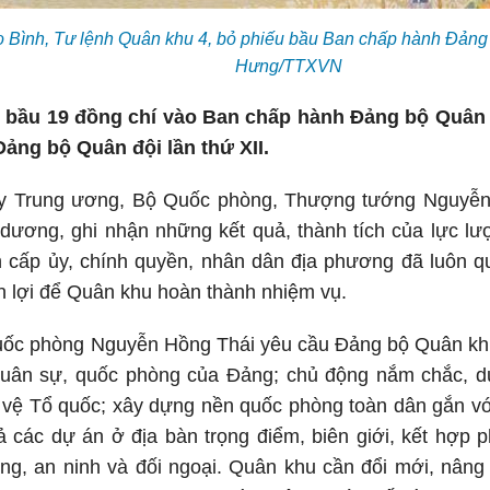
 Bình, Tư lệnh Quân khu 4, bỏ phiếu bầu Ban chấp hành Đảng 
Hưng/TTXVN
h bầu 19 đồng chí vào Ban chấp hành Đảng bộ Quân 
Đảng bộ Quân đội lần thứ XII.
y Trung ương, Bộ Quốc phòng, Thượng tướng Nguyễn
dương, ghi nhận những kết quả, thành tích của lực lư
 cấp ủy, chính quyền, nhân dân địa phương đã luôn qu
ận lợi để Quân khu hoàn thành nhiệm vụ.
ốc phòng Nguyễn Hồng Thái yêu cầu Đảng bộ Quân khu 4
quân sự, quốc phòng của Đảng; chủ động nắm chắc, 
 vệ Tổ quốc; xây dựng nền quốc phòng toàn dân gắn với
ả các dự án ở địa bàn trọng điểm, biên giới, kết hợp ph
ng, an ninh và đối ngoại. Quân khu cần đổi mới, nâng