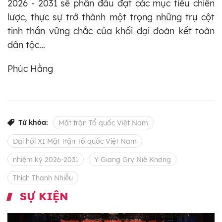
2026 - 2031 sẽ phấn đấu đạt các mục tiêu chiến
lược, thực sự trở thành một trọng những trụ cột
tinh thần vững chắc của khối đại đoàn kết toàn
dân tộc...
Phúc Hằng
Từ khóa:
Mặt trận Tổ quốc Việt Nam
Đại hội XI Mặt trận Tổ quốc Việt Nam
nhiệm kỳ 2026-2031
Y Giang Gry Niê Knơng
Thích Thanh Nhiễu
SỰ KIỆN