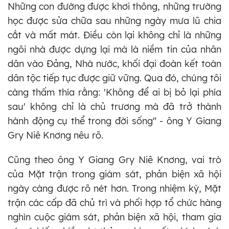
Những con đường được khơi thông, những trường
học được sửa chữa sau những ngày mưa lũ chia
cắt và mất mát. Điều còn lại không chỉ là những
ngôi nhà được dựng lại mà là niềm tin của nhân
dân vào Đảng, Nhà nước, khối đại đoàn kết toàn
dân tộc tiếp tục được giữ vững. Qua đó, chúng tôi
càng thấm thía rằng: 'Không để ai bị bỏ lại phía
sau' không chỉ là chủ trương mà đã trở thành
hành động cụ thể trong đời sống" - ông Y Giang
Gry Niê Knơng nêu rõ.
Cũng theo ông Y Giang Gry Niê Knơng, vai trò
của Mặt trận trong giám sát, phản biện xã hội
ngày càng được rõ nét hơn. Trong nhiệm kỳ, Mặt
trận các cấp đã chủ trì và phối hợp tổ chức hàng
nghìn cuộc giám sát, phản biện xã hội, tham gia