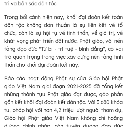
trị và bản sắc dân tộc.
Trong bối cảnh hiện nay, khối đại đoàn kết toàn
dân tộc không đơn thuần là sự liên kết về tổ
chức, còn là sự hội tụ về tinh thần, về giá trị, về
khát vọng phát triển đất nước. Phật giáo, với nền
tảng đạo đức "Từ bi - trí tuệ - bình đẳng", có vai
trò quan trọng trong việc xây dựng nền tảng tinh
thần cho khối đại đoàn kết này.
Báo cáo hoạt động Phật sự của Giáo hội Phật
giáo Việt Nam giai đoạn 2021-2025 đã tổng kết
những thành tựu Phật giáo đạt được, góp phần
gắn kết khối đại đoàn kết dân tộc. Với 3.680 khóa
tu, pháp hội với hơn 4,2 triệu lượt người tham dự,
Giáo hội Phật giáo Việt Nam không chỉ hoằng
dương chính pháp, còn tuyên dương đạo đức