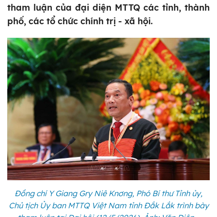
tham luận của đại diện MTTQ các tỉnh, thành
phố, các tổ chức chính trị - xã hội.
Đồng chí Y Giang Gry Niê Knơng, Phó Bí thư Tỉnh ủy,
Chủ tịch Ủy ban MTTQ Việt Nam tỉnh Đắk Lắk trình bày