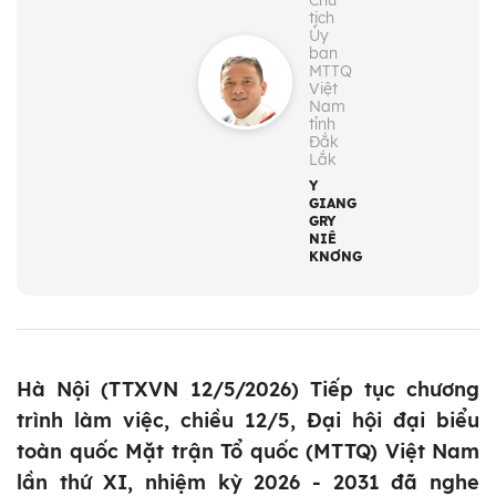
Chủ
tịch
Ủy
ban
MTTQ
Việt
Nam
tỉnh
Đắk
Lắk
Y
GIANG
GRY
NIÊ
KNƠNG
Hà Nội (TTXVN 12/5/2026) Tiếp tục chương
trình làm việc, chiều 12/5, Đại hội đại biểu
toàn quốc Mặt trận Tổ quốc (MTTQ) Việt Nam
lần thứ XI, nhiệm kỳ 2026 - 2031 đã nghe