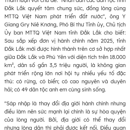
Tham luận với chủ đề: "Nhân dân các dân tộc tỉnh
Đắk Lắk quyết tâm chung sức, đồng lòng cùng
MTTQ Việt Nam phát triển đất nước", ông Y
Giang Gry Niê Knơng, Phó Bí thư Tỉnh ủy, Chủ tịch
Ủy ban MTTQ Việt Nam tỉnh Đắk Lắk cho biết:
Sau sắp xếp đơn vị hành chính năm 2025, tỉnh
Đắk Lắk mới được hình thành trên cơ sở hợp nhất
giữa Đắk Lắk và Phú Yên với diện tích trên 18.000
km², dân số gần 3,5 triệu người, là không gian
phát triển rộng lớn nơi hội tụ nhiều yếu tố đặc
thù: có rừng, có biển; có cao nguyên và duyên
hải; có 49 dân tộc anh em cùng sinh sống.
"Sáp nhập là thay đổi địa giới hành chính nhưng
điều làm nên sức mạnh lại chính là sự hòa quyện
của lòng người. Bởi, địa giới có thể thay đổi
nhưng lòng dân thì phải được kết nối. Điều quan