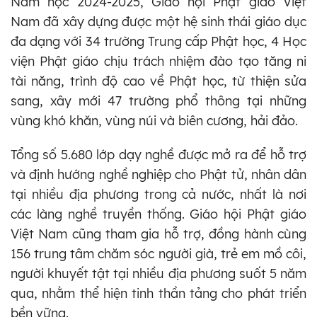
Năm học 2024-2025, Giáo hội Phật giáo Việt
Nam đã xây dựng được một hệ sinh thái giáo dục
đa dạng với 34 trường Trung cấp Phật học, 4 Học
viện Phật giáo chịu trách nhiệm đào tạo tăng ni
tài năng, trình độ cao về Phật học, từ thiện sửa
sang, xây mới 47 trường phổ thông tại những
vùng khó khăn, vùng núi và biên cương, hải đảo.
Tổng số 5.680 lớp dạy nghề được mở ra để hỗ trợ
và định hướng nghề nghiệp cho Phật tử, nhân dân
tại nhiều địa phương trong cả nước, nhất là nơi
các làng nghề truyền thống. Giáo hội Phật giáo
Việt Nam cũng tham gia hỗ trợ, đồng hành cùng
156 trung tâm chăm sóc người già, trẻ em mồ côi,
người khuyết tật tại nhiều địa phương suốt 5 năm
qua, nhằm thể hiện tinh thần tảng cho phát triển
bền vững.