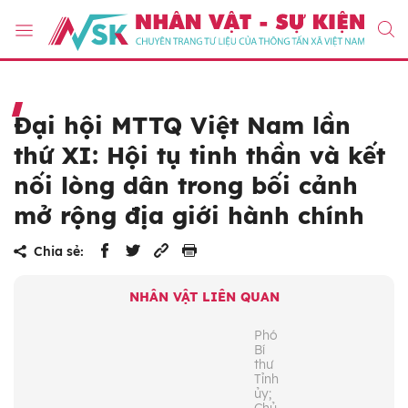
Đại hội MTTQ Việt Nam lần
thứ XI: Hội tụ tinh thần và kết
nối lòng dân trong bối cảnh
mở rộng địa giới hành chính
Chia sẻ:
NHÂN VẬT LIÊN QUAN
Phó
Bí
thư
Tỉnh
ủy;