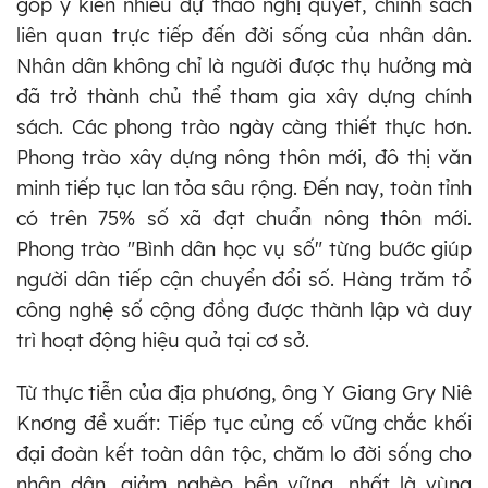
góp ý kiến nhiều dự thảo nghị quyết, chính sách
liên quan trực tiếp đến đời sống của nhân dân.
Nhân dân không chỉ là người được thụ hưởng mà
đã trở thành chủ thể tham gia xây dựng chính
sách. Các phong trào ngày càng thiết thực hơn.
Phong trào xây dựng nông thôn mới, đô thị văn
minh tiếp tục lan tỏa sâu rộng. Đến nay, toàn tỉnh
có trên 75% số xã đạt chuẩn nông thôn mới.
Phong trào "Bình dân học vụ số" từng bước giúp
người dân tiếp cận chuyển đổi số. Hàng trăm tổ
công nghệ số cộng đồng được thành lập và duy
trì hoạt động hiệu quả tại cơ sở.
Từ thực tiễn của địa phương, ông Y Giang Gry Niê
Knơng đề xuất: Tiếp tục củng cố vững chắc khối
đại đoàn kết toàn dân tộc, chăm lo đời sống cho
nhân dân, giảm nghèo bền vững, nhất là vùng