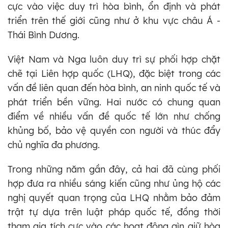
cực vào việc duy trì hòa bình, ổn định và phát
triển trên thế giới cũng như ở khu vực châu Á -
Thái Bình Dương.
Việt Nam và Nga luôn duy trì sự phối hợp chặt
chẽ tại Liên hợp quốc (LHQ), đặc biệt trong các
vấn đề liên quan đến hòa bình, an ninh quốc tế và
phát triển bền vững. Hai nước có chung quan
điểm về nhiều vấn đề quốc tế lớn như chống
khủng bố, bảo vệ quyền con người và thúc đẩy
chủ nghĩa đa phương.
Trong những năm gần đây, cả hai đã cùng phối
hợp đưa ra nhiều sáng kiến cũng như ủng hộ các
nghị quyết quan trọng của LHQ nhằm bảo đảm
trật tự dựa trên luật pháp quốc tế, đồng thời
tham gia tích cực vào các hoạt động gìn giữ hòa