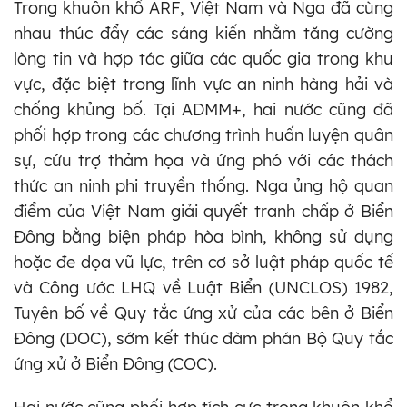
Trong khuôn khổ ARF, Việt Nam và Nga đã cùng
nhau thúc đẩy các sáng kiến nhằm tăng cường
lòng tin và hợp tác giữa các quốc gia trong khu
vực, đặc biệt trong lĩnh vực an ninh hàng hải và
chống khủng bố. Tại ADMM+, hai nước cũng đã
phối hợp trong các chương trình huấn luyện quân
sự, cứu trợ thảm họa và ứng phó với các thách
thức an ninh phi truyền thống. Nga ủng hộ quan
điểm của Việt Nam giải quyết tranh chấp ở Biển
Đông bằng biện pháp hòa bình, không sử dụng
hoặc đe dọa vũ lực, trên cơ sở luật pháp quốc tế
và Công ước LHQ về Luật Biển (UNCLOS) 1982,
Tuyên bố về Quy tắc ứng xử của các bên ở Biển
Đông (DOC), sớm kết thúc đàm phán Bộ Quy tắc
ứng xử ở Biển Đông (COC).