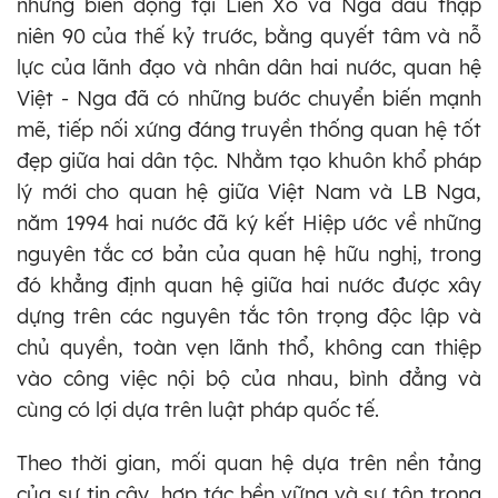
những biến động tại Liên Xô và Nga đầu thập
niên 90 của thế kỷ trước, bằng quyết tâm và nỗ
lực của lãnh đạo và nhân dân hai nước, quan hệ
Việt - Nga đã có những bước chuyển biến mạnh
mẽ, tiếp nối xứng đáng truyền thống quan hệ tốt
đẹp giữa hai dân tộc. Nhằm tạo khuôn khổ pháp
lý mới cho quan hệ giữa Việt Nam và LB Nga,
năm 1994 hai nước đã ký kết Hiệp ước về những
nguyên tắc cơ bản của quan hệ hữu nghị, trong
đó khẳng định quan hệ giữa hai nước được xây
dựng trên các nguyên tắc tôn trọng độc lập và
chủ quyền, toàn vẹn lãnh thổ, không can thiệp
vào công việc nội bộ của nhau, bình đẳng và
cùng có lợi dựa trên luật pháp quốc tế.
Theo thời gian, mối quan hệ dựa trên nền tảng
của sự tin cậy, hợp tác bền vững và sự tôn trọng