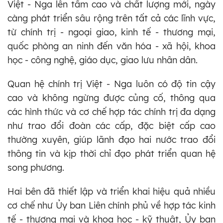
Việt - Nga lên tầm cao và chất lượng mới, ngày
càng phát triển sâu rộng trên tất cả các lĩnh vực,
từ chính trị - ngoại giao, kinh tế - thương mại,
quốc phòng an ninh đến văn hóa - xã hội, khoa
học - công nghệ, giáo dục, giao lưu nhân dân.
Quan hệ chính trị Việt - Nga luôn có độ tin cậy
cao và không ngừng được củng cố, thông qua
các hình thức và cơ chế hợp tác chính trị đa dạng
như trao đổi đoàn các cấp, đặc biệt cấp cao
thường xuyên, giúp lãnh đạo hai nước trao đổi
thông tin và kịp thời chỉ đạo phát triển quan hệ
song phương.
Hai bên đã thiết lập và triển khai hiệu quả nhiều
cơ chế như Ủy ban Liên chính phủ về hợp tác kinh
tế - thương mại và khoa học - kỹ thuật, Ủy ban