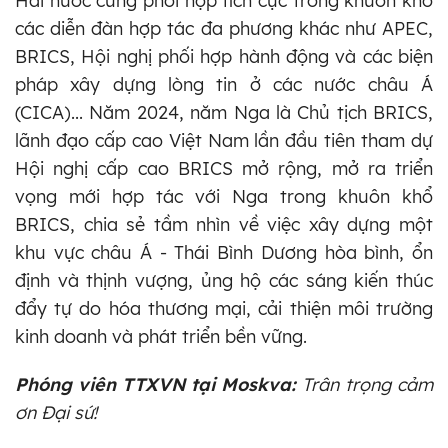
Hai nước cũng phối hợp tích cực trong khuôn khổ
các diễn đàn hợp tác đa phương khác như APEC,
BRICS, Hội nghị phối hợp hành động và các biện
pháp xây dựng lòng tin ở các nước châu Á
(CICA)... Năm 2024, năm Nga là Chủ tịch BRICS,
lãnh đạo cấp cao Việt Nam lần đầu tiên tham dự
Hội nghị cấp cao BRICS mở rộng, mở ra triển
vọng mới hợp tác với Nga trong khuôn khổ
BRICS, chia sẻ tầm nhìn về việc xây dựng một
khu vực châu Á - Thái Bình Dương hòa bình, ổn
định và thịnh vượng, ủng hộ các sáng kiến thúc
đẩy tự do hóa thương mại, cải thiện môi trường
kinh doanh và phát triển bền vững.
Phóng viên TTXVN tại Moskva:
Trân trọng cảm
ơn Đại sứ!