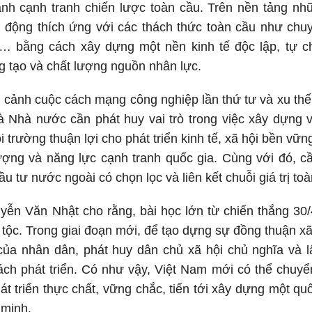
ảnh cạnh tranh chiến lược toàn cầu. Trên nền tảng nh
động thích ứng với các thách thức toàn cầu như chuyể
ế… bằng cách xây dựng một nền kinh tế độc lập, tự c
g tạo và chất lượng nguồn nhân lực.
ối cảnh cuộc cách mạng công nghiệp lần thứ tư và xu th
 Nhà nước cần phát huy vai trò trong việc xây dựng v
 trường thuận lợi cho phát triển kinh tế, xã hội bền vữn
lượng và năng lực cạnh tranh quốc gia. Cùng với đó, 
ầu tư nước ngoài có chọn lọc và liên kết chuỗi giá trị to
yễn Văn Nhật cho rằng, bài học lớn từ chiến thắng 30
 tộc. Trong giai đoạn mới, để tạo dựng sự đồng thuận x
c của nhân dân, phát huy dân chủ xã hội chủ nghĩa và 
ách phát triển. Có như vậy, Việt Nam mới có thể chuyể
át triển thực chất, vững chắc, tiến tới xây dựng một q
 minh.