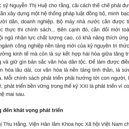
c sỹ Nguyễn Thị Huệ cho rằng, cải cách thể chế phải đư
cần xây dựng một hệ thống pháp luật đồng bộ, minh bạc
ời dân, doanh nghiệp. Bộ máy nhà nước cần được tin
c thực thi chính sách... Bên cạnh đó, cần đổi mới to
 ngũ nhân lực chất lượng cao, có khả năng thích ứng l
 ngành công nghiệp nền tảng mới của kỷ nguyên tri thứ
ưởng kinh tế mà còn là sự kết hợp hài hòa giữa tăng t
 và giữ gìn bản sắc văn hóa dân tộc. Để làm được điề
n hóa lâu dài, coi văn hóa là nền tảng tinh thần, là sứ
 Mỗi chính sách phát triển phải hướng tới con người, 
ẽ, phát triển bền vững trong thế kỷ XXI là phát triển vì 
hệ mai sau.
g đến khát vọng phát triển
 Thu Hằng, Viện Hàn lâm Khoa học Xã hội Việt Nam cho