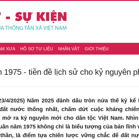
ĂM XƯA
HỒ SƠ TƯ LIỆU
NHÂN VẬT
GIỚI THIỆU
1975 - tiền đề lịch sử cho kỷ nguyên ph
3/4/2025) Năm 2025 đánh dấu tròn nửa thế kỷ kể t
y đất nước thống nhất, chấm dứt cuộc kháng chi
 mở ra kỷ nguyên mới cho dân tộc Việt Nam. Nhìn
ân năm 1975 không chỉ là biểu tượng của bản lĩnh v
 thần, là điểm tựa chiến lược vững chắc để đất nư