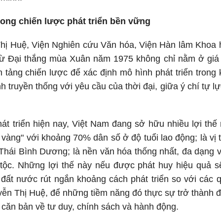
 trong chiến lược phát triển bền vững
hị Huệ, Viện Nghiên cứu Văn hóa, Viện Hàn lâm Khoa h
từ Đại thắng mùa Xuân năm 1975 không chỉ nằm ở giá tr
n tảng chiến lược để xác định mô hình phát triển trong
truyền thống với yêu cầu của thời đại, giữa ý chí tự lự
hát triển hiện nay, Việt Nam đang sở hữu nhiều lợi thế
vàng" với khoảng 70% dân số ở độ tuổi lao động; là vị tr
Thái Bình Dương; là nền văn hóa thống nhất, đa dạng v
tộc. Những lợi thế này nếu được phát huy hiệu quả s
 đất nước rút ngắn khoảng cách phát triển so với các qu
ễn Thị Huệ, để những tiềm năng đó thực sự trở thành đ
 căn bản về tư duy, chính sách và hành động.