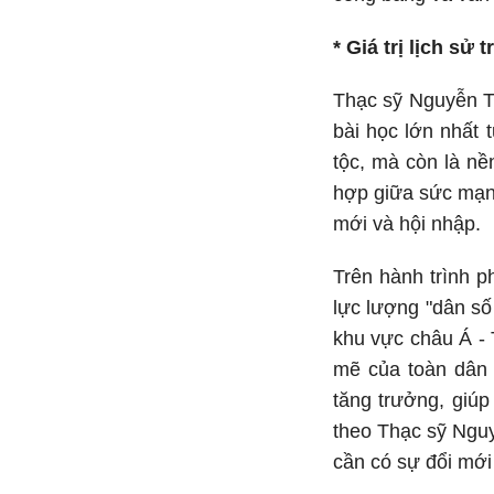
* Giá trị lịch sử
Thạc sỹ Nguyễn T
bài học lớn nhất 
tộc, mà còn là nề
hợp giữa sức mạnh 
mới và hội nhập.
Trên hành trình p
lực lượng "dân số 
khu vực châu Á - 
mẽ của toàn dân 
tăng trưởng, giúp
theo Thạc sỹ Nguy
cần có sự đổi mới