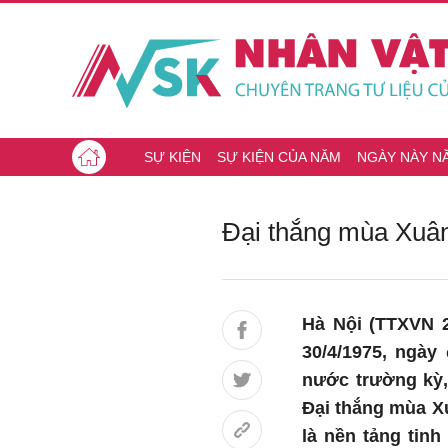
SỰ KIỆN
SỰ KIỆN CỦA NĂM
NGÀY NÀY N
Đại thắng mùa Xuân 
Hà Nội (TTXVN 2
30/4/1975, ngà
nước trường kỳ,
Đại thắng mùa Xu
là nền tảng tinh