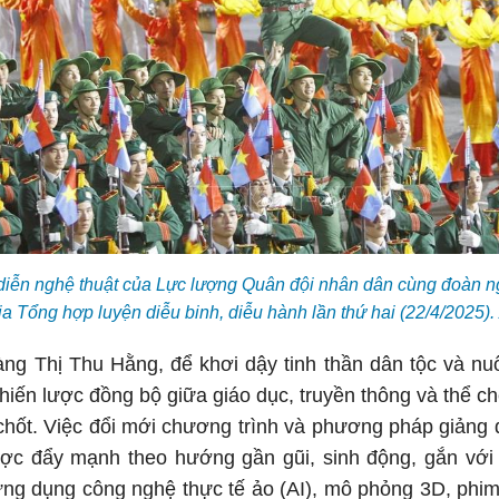
diễn nghệ thuật của Lực lượng Quân đội nhân dân cùng đoàn n
ia Tổng hợp luyện diễu binh, diễu hành lần thứ hai (22/4/2025
g Thị Thu Hằng, để khơi dậy tinh thần dân tộc và nuô
hiến lược đồng bộ giữa giáo dục, truyền thông và thể ch
 chốt. Việc đổi mới chương trình và phương pháp giảng 
ợc đẩy mạnh theo hướng gần gũi, sinh động, gắn với 
 ứng dụng công nghệ thực tế ảo (AI), mô phỏng 3D, phim 