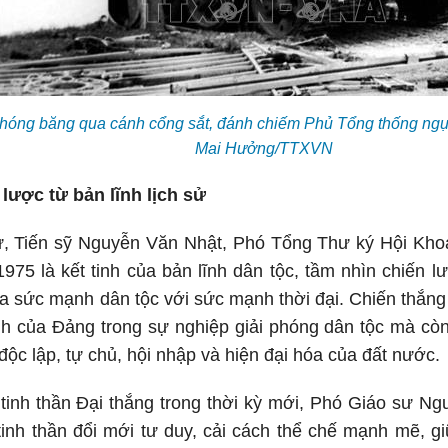
phóng băng qua cánh cổng sắt, đánh chiếm Phủ Tổng thống ngụy
Mai Hưởng/TTXVN
lược từ bản lĩnh lịch sử
, Tiến sỹ Nguyễn Văn Nhật, Phó Tổng Thư ký Hội Khoa
75 là kết tinh của bản lĩnh dân tộc, tầm nhìn chiến 
 sức mạnh dân tộc với sức mạnh thời đại. Chiến thắng 
tình của Đảng trong sự nghiệp giải phóng dân tộc mà còn 
độc lập, tự chủ, hội nhập và hiện đại hóa của đất nước.
tinh thần Đại thắng trong thời kỳ mới, Phó Giáo sư N
 tinh thần đổi mới tư duy, cải cách thể chế mạnh mẽ, g