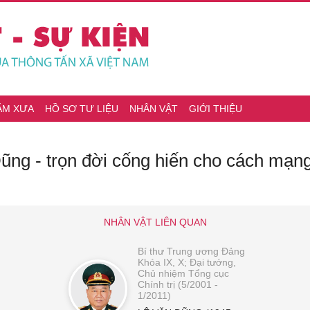
ĂM XƯA
HỒ SƠ TƯ LIỆU
NHÂN VẬT
GIỚI THIỆU
ũng - trọn đời cống hiến cho cách mạng
NHÂN VẬT LIÊN QUAN
Bí thư Trung ương Đảng
Khóa IX, X; Đại tướng,
Chủ nhiệm Tổng cục
Chính trị (5/2001 -
1/2011)