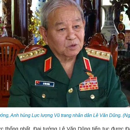
ướng, Anh hùng Lực lượng Vũ trang nhân dân Lê Văn Dũng. (Ng
c thống nhất, Đại tướng Lê Văn Dũng tiếp tục được 