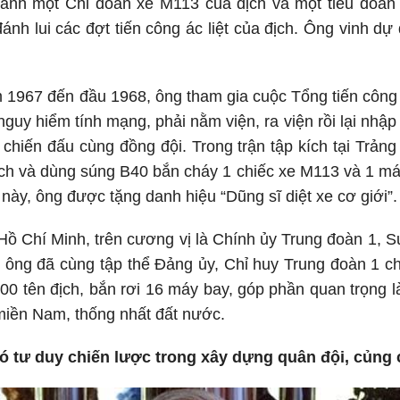
đánh một Chi đoàn xe M113 của địch và một tiểu đoàn 
ánh lui các đợt tiến công ác liệt của địch. Ông vinh d
m 1967 đến đầu 1968, ông tham gia cuộc Tổng tiến công
nguy hiểm tính mạng, phải nằm viện, ra viện rồi lại nhậ
 chiến đấu cùng đồng đội. Trong trận tập kích tại Trả
ịch và dùng súng B40 bắn cháy 1 chiếc xe M113 và 1 má
 này, ông được tặng danh hiệu “Dũng sĩ diệt xe cơ giới”.
Hồ Chí Minh, trên cương vị là Chính ủy Trung đoàn 1, 
 ông đã cùng tập thể Đảng ủy, Chỉ huy Trung đoàn 1 chỉ
00 tên địch, bắn rơi 16 máy bay, góp phần quan trọng
miền Nam, thống nhất đất nước.
ó tư duy chiến lược trong xây dựng quân đội, củng