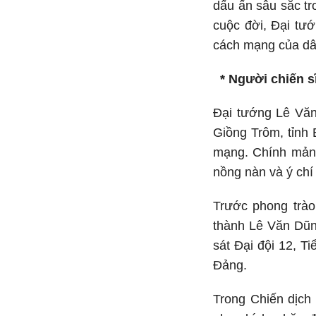
dấu ấn sâu sắc tr
cuộc đời, Đại tư
cách mạng của dân
* Người chiến sĩ
Đại tướng Lê Văn
Giồng Trôm, tỉnh 
mạng. Chính mảnh 
nồng nàn và ý chí
Trước phong trào
thành Lê Văn Dũn
sát Đại đội 12, 
Đảng.
Trong Chiến dịch 