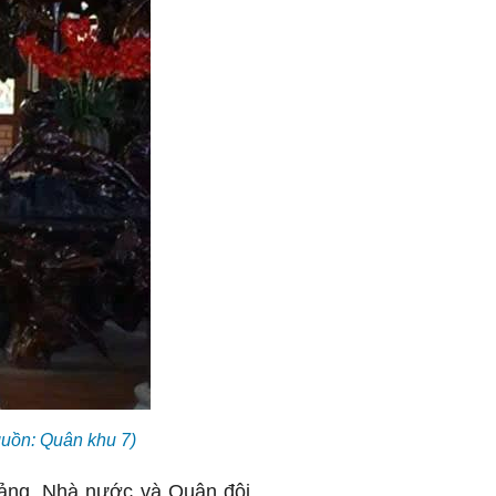
uồn: Quân khu 7)
Đảng, Nhà nước và Quân đội