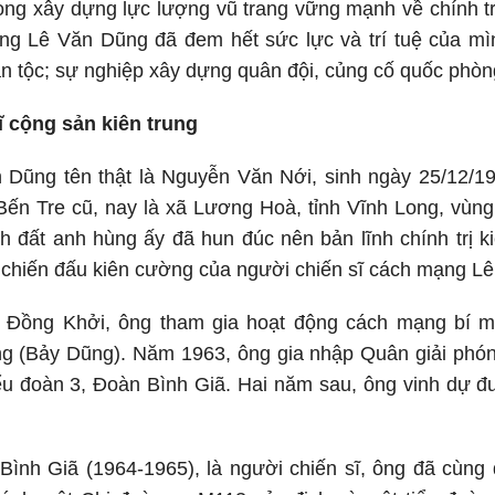
ong xây dựng lực lượng vũ trang vững mạnh về chính tr
ớng Lê Văn Dũng đã đem hết sức lực và trí tuệ của mì
 tộc; sự nghiệp xây dựng quân đội, củng cố quốc phòn
 cộng sản kiên trung
 Dũng tên thật là Nguyễn Văn Nới, sinh ngày 25/12/19
Bến Tre cũ, nay là xã Lương Hoà, tỉnh Vĩnh Long, vùng
đất anh hùng ấy đã hun đúc nên bản lĩnh chính trị ki
 chiến đấu kiên cường của người chiến sĩ cách mạng L
 Đồng Khởi, ông tham gia hoạt động cách mạng bí m
g (Bảy Dũng). Năm 1963, ông gia nhập Quân giải phóng
Tiểu đoàn 3, Đoàn Bình Giã. Hai năm sau, ông vinh dự
Bình Giã (1964-1965), là người chiến sĩ, ông đã cùng