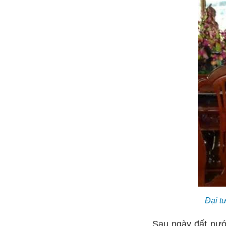
Đại t
Sau ngày đất nướ