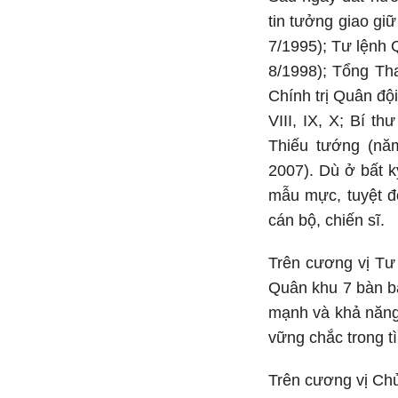
tin tưởng giao gi
7/1995); Tư lệnh 
8/1998); Tổng Th
Chính trị Quân đ
VIII, IX, X; Bí 
Thiếu tướng (nă
2007). Dù ở bất k
mẫu mực, tuyệt đố
cán bộ, chiến sĩ.
Trên cương vị Tư
Quân khu 7 bàn bạ
mạnh và khả năng
vững chắc trong t
Trên cương vị Ch