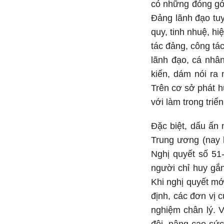
có những đóng góp
Đảng lãnh đạo tuy
quy, tinh nhuệ, h
tác đảng, công tác
lãnh đạo, cá nhâ
kiến, dám nói ra
Trên cơ sở phát hu
với làm trong triển
Đặc biệt, dấu ấn
Trung ương (nay 
Nghị quyết số 51
người chỉ huy gắn
Khi nghị quyết m
định, các đơn vị 
nghiệm chân lý. 