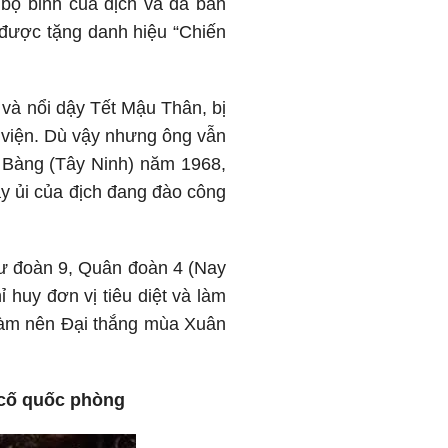
bộ binh của địch và đã bắn
ự được tặng danh hiệu “Chiến
 và nổi dậy Tết Mậu Thân, bị
p viện. Dù vậy nhưng ông vẫn
ng Bàng (Tây Ninh) năm 1968,
y ủi của địch đang đào công
Sư đoàn 9, Quân đoàn 4 (Nay
 huy đơn vị tiêu diệt và làm
 làm nên Đại thắng mùa Xuân
 cố quốc phòng