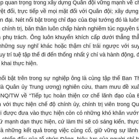
 quan trọng trong xây dựng Quân đội vững mạnh về chí
ệt đối, trực tiếp về mọi mặt đối với Quân đội; xây dự
iện đại. Nét nổi bật trong chỉ đạo của Đại tướng đó là l
 chính trị, bản thân luôn chấp hành nghiêm túc nguyên t
n phụ trách. Ông luôn khuyến khích cấp dưới thẳng th
 những suy nghĩ khác hoặc thậm chí trái ngược với su
y trí tuệ tập thể đi đến thống nhất ý chí và hành động, đ
 khai thực hiện.
 nổi bật trên trong sự nghiệp ông là cùng tập thể Ba
là Quân ủy Trung ương) nghiên cứu, tham mưu đề xuất
-NQ/TW về “Tiếp tục hoàn thiện cơ chế lãnh đạo của 
 với thực hiện chế độ chính ủy, chính trị viên trong 
ới được đưa vào thực hiện còn có những khó khăn vướn
cứ mạnh dạn thực hiện, cứ làm thì sẽ có sáng kiến, thực
Và những kết quả trong việc củng cố, giữ vững sự lãn