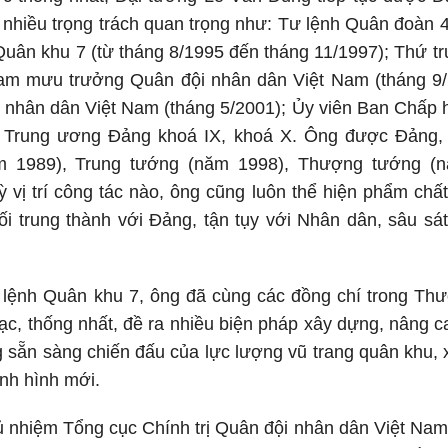
ữ nhiều trọng trách quan trọng như: Tư lệnh Quân đoàn 
Quân khu 7 (từ tháng 8/1995 đến tháng 11/1997); Thứ 
am mưu trưởng Quân đội nhân dân Việt Nam (tháng 9
ội nhân dân Việt Nam (tháng 5/2001); Ủy viên Ban Chấ
thư Trung ương Đảng khoá IX, khoá X. Ông được Đản
m 1989), Trung tướng (năm 1998), Thượng tướng (n
ỳ vị trí công tác nào, ông cũng luôn thể hiện phẩm ch
i trung thành với Đảng, tận tụy với Nhân dân, sâu sát
 lệnh Quân khu 7, ông đã cùng các đồng chí trong Thư
c, thống nhất, đề ra nhiều biện pháp xây dựng, nâng c
 sẵn sàng chiến đấu của lực lượng vũ trang quân khu,
ình hình mới.
ủ nhiệm Tổng cục Chính trị Quân đội nhân dân Việt Na