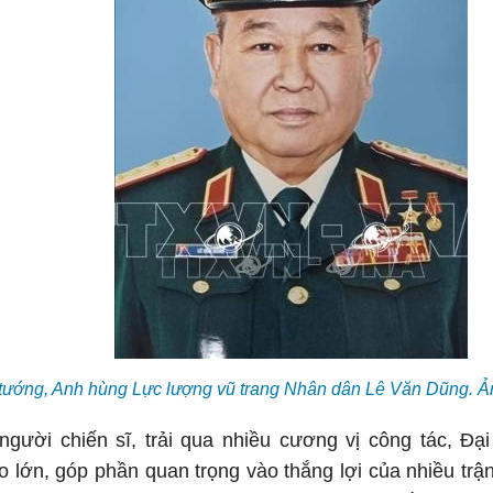
tướng, Anh hùng Lực lượng vũ trang Nhân dân Lê Văn Dũng. 
người chiến sĩ, trải qua nhiều cương vị công tác, Đ
 lớn, góp phần quan trọng vào thắng lợi của nhiều trận 