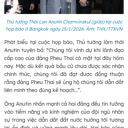
Thủ tướng Thái Lan Anutin Charnvirakul (giữa) tại cuộc
họp báo ở Bangkok ngày 15/1/2026. Ảnh: THX/TTXVN
Phát biểu tại cuộc họp báo, Thủ tướng lâm thời
Anutin tuyên bố: “Chúng tôi vinh dự khi lãnh đạo
cấp cao của đảng Pheu Thai có mặt tại đây hôm
nay. Mặc dù kết quả bầu cử chưa được xác nhận
chính thức, chúng tôi đã đạt được đồng thuận
rằng đảng Pheu Thai sẽ ủng hộ chúng tôi dẫn dắt
liên minh theo đúng kế hoạch...”.
Ông Anutin nhấn mạnh cả hai đảng đều tin tưởng
vào tiềm năng và kinh nghiệm của đội ngũ nhân
sự trong việc dẫn dắt đất nước hướng tới tương
lai ổn định và vững mạnh lâu dài. Hai bên cũng