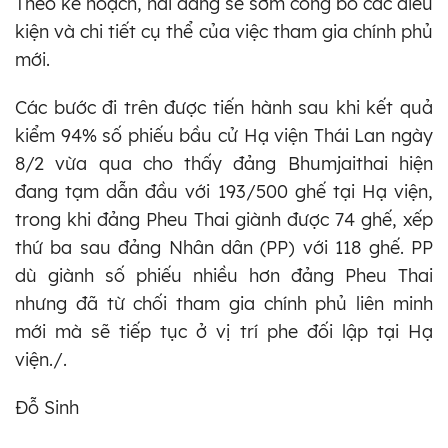
Theo kế hoạch, hai đảng sẽ sớm công bố các điều
kiện và chi tiết cụ thể của việc tham gia chính phủ
mới.
Các bước đi trên được tiến hành sau khi kết quả
kiểm 94% số phiếu bầu cử Hạ viện Thái Lan ngày
8/2 vừa qua cho thấy đảng Bhumjaithai hiện
đang tạm dẫn đầu với 193/500 ghế tại Hạ viện,
trong khi đảng Pheu Thai giành được 74 ghế, xếp
thứ ba sau đảng Nhân dân (PP) với 118 ghế. PP
dù giành số phiếu nhiều hơn đảng Pheu Thai
nhưng đã từ chối tham gia chính phủ liên minh
mới mà sẽ tiếp tục ở vị trí phe đối lập tại Hạ
viện./.
Đỗ Sinh