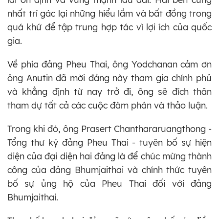
nhất trí gác lại những hiểu lầm và bất đồng trong
quá khứ để tập trung hợp tác vì lợi ích của quốc
gia.
Về phía đảng Pheu Thai, ông Yodchanan cảm ơn
ông Anutin đã mời đảng này tham gia chính phủ
và khẳng định từ nay trở đi, ông sẽ đích thân
tham dự tất cả các cuộc đàm phán và thảo luận.
Trong khi đó, ông Prasert Chanthararuangthong -
Tổng thư ký đảng Pheu Thai - tuyên bố sự hiện
diện của đại diện hai đảng là để chúc mừng thành
công của đảng Bhumjaithai và chính thức tuyên
bố sự ủng hộ của Pheu Thai đối với đảng
Bhumjaithai.