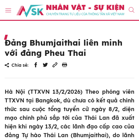
Đảng Bhumjaithai liên minh
với đảng Pheu Thai
Chia sẻ:
Hà Nội (TTXVN 13/2/2026) Theo phóng viên
TTXVN tại Bangkok, dù chưa có kết quả chính
thức sau cuộc tổng tuyển cử ngày 8/2, diện
mạo chính phủ sắp tới của Thái Lan đã xuất
hiện khi ngày 13/2, các lãnh đạo cấp cao của
đảng Tự hào Thái Lan (Bhumjaithai), do lãnh