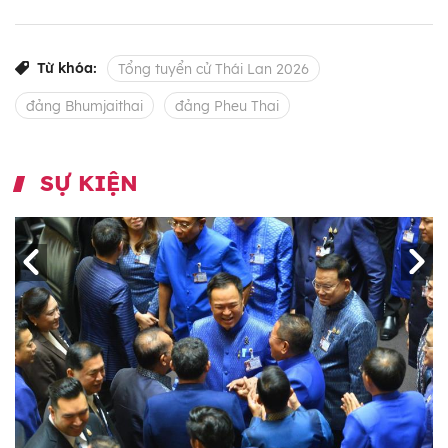
Từ khóa:
Tổng tuyển cử Thái Lan 2026
đảng Bhumjaithai
đảng Pheu Thai
SỰ KIỆN