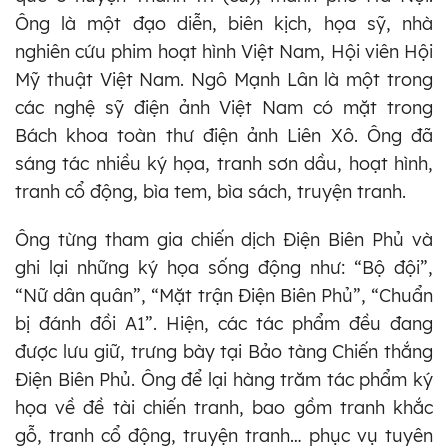
Ông là một đạo diễn, biên kịch, họa sỹ, nhà
nghiên cứu phim hoạt hình Việt Nam, Hội viên Hội
Mỹ thuật Việt Nam. Ngô Mạnh Lân là một trong
các nghệ sỹ điện ảnh Việt Nam có mặt trong
Bách khoa toàn thư điện ảnh Liên Xô. Ông đã
sáng tác nhiều ký họa, tranh sơn dầu, hoạt hình,
tranh cổ động, bìa tem, bìa sách, truyện tranh.
Ông từng tham gia chiến dịch Điện Biên Phủ và
ghi lại những ký họa sống động như: “Bộ đội”,
“Nữ dân quân”, “Mặt trận Điện Biên Phủ”, “Chuẩn
bị đánh đồi A1”. Hiện, các tác phẩm đều đang
được lưu giữ, trưng bày tại Bảo tàng Chiến thắng
Điện Biên Phủ. Ông để lại hàng trăm tác phẩm ký
họa về đề tài chiến tranh, bao gồm tranh khắc
gỗ, tranh cổ động, truyện tranh… phục vụ tuyên