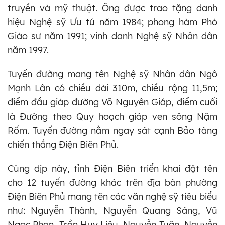
truyền và mỹ thuật. Ông được trao tặng danh
hiệu Nghệ sỹ Ưu tú năm 1984; phong hàm Phó
Giáo sư năm 1991; vinh danh Nghệ sỹ Nhân dân
năm 1997.
Tuyến đường mang tên Nghệ sỹ Nhân dân Ngô
Mạnh Lân có chiều dài 310m, chiều rộng 11,5m;
điểm đầu giáp đường Võ Nguyên Giáp, điểm cuối
là Đường theo Quy hoạch giáp ven sông Nậm
Rốm. Tuyến đường nằm ngay sát cạnh Bảo tàng
chiến thắng Điện Biên Phủ.
Cùng dịp này, tỉnh Điện Biên triển khai đặt tên
cho 12 tuyến đường khác trên địa bàn phường
Điện Biên Phủ mang tên các văn nghệ sỹ tiêu biểu
như: Nguyễn Thành, Nguyễn Quang Sáng, Vũ
Ngọc Phan, Trần Huy Liệu, Nguyễn Tuân, Nguyễn