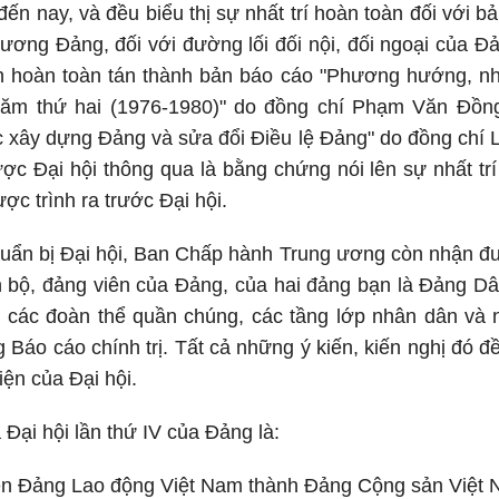
I đến nay, và đều biểu thị sự nhất trí hoàn toàn đối với 
ơng Đảng, đối với đường lối đối nội, đối ngoại của Đả
ận hoàn toàn tán thành bản báo cáo "Phương hướng, nh
ăm thứ hai (1976-1980)" do đồng chí Phạm Văn Đồng
c xây dựng Đảng và sửa đổi Điều lệ Đảng" do đồng chí 
ợc Đại hội thông qua là bằng chứng nói lên sự nhất trí 
ợc trình ra trước Đại hội.
huẩn bị Đại hội, Ban Chấp hành Trung ương còn nhận đ
n bộ, đảng viên của Đảng, của hai đảng bạn là Đảng D
a các đoàn thể quần chúng, các tầng lớp nhân dân và 
 Báo cáo chính trị. Tất cả những ý kiến, kiến nghị đó
iện của Đại hội.
 Đại hội lần thứ IV của Đảng là:
 tên Đảng Lao động Việt Nam thành Đảng Cộng sản Việt 