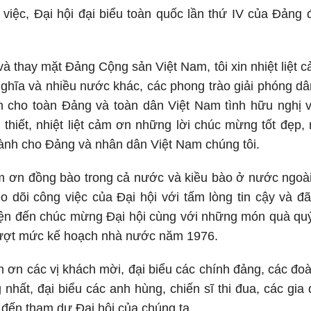
việc, Đại hội đại biểu toàn quốc lần thứ IV của Đảng 
và thay mặt Đảng Cộng sản Việt Nam, tôi xin nhiệt liệ
ghĩa và nhiều nước khác, các phong trào giải phóng dâ
 cho toàn Đảng và toàn dân Việt Nam tình hữu nghị vĩ
thiết, nhiệt liệt cảm ơn những lời chúc mừng tốt đẹp
ành cho Đảng và nhân dân Việt Nam chúng tôi.
cảm ơn đồng bào trong cả nước và kiều bào ở nước ngo
o dõi công việc của Đại hội với tấm lòng tin cậy và đ
ện đến chúc mừng Đại hội cùng với những món quà quý 
ượt mức kế hoạch nhà nước năm 1976.
ảm ơn các vị khách mời, đại biểu các chính đảng, các đoà
 nhất, đại biểu các anh hùng, chiến sĩ thi đua, các gia đ
đến tham dự Đại hội của chúng ta.