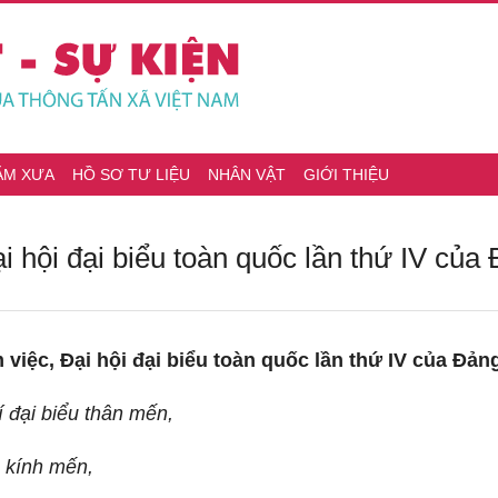
ĂM XƯA
HỒ SƠ TƯ LIỆU
NHÂN VẬT
GIỚI THIỆU
 hội đại biểu toàn quốc lần thứ IV của
 việc, Đại hội đại biểu toàn quốc lần thứ IV của Đản
 đại biểu thân mến,
 kính mến,