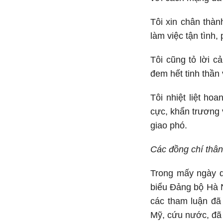
Tôi xin chân thà
làm việc tận tình,
Tôi cũng tỏ lời 
đem hết tinh thần 
Tôi nhiệt liệt ho
cực, khẩn trương 
giao phó.
Các đồng chí thâ
Trong mấy ngày q
biểu Đảng bộ Hà N
các tham luận đã
Mỹ, cứu nước, đã 