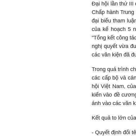
Đại hội lần thứ II
Chấp hành Trung ư
đại biểu tham lu
của kế hoạch 5 n
"Tổng kết công tá
nghị quyết vừa đư
các văn kiện đã đư
Trong quá trình c
các cấp bộ và cá
hội Việt Nam, củ
kiến vào đề cương
ánh vào các văn k
Kết quả to lớn của
- Quyết định đổi