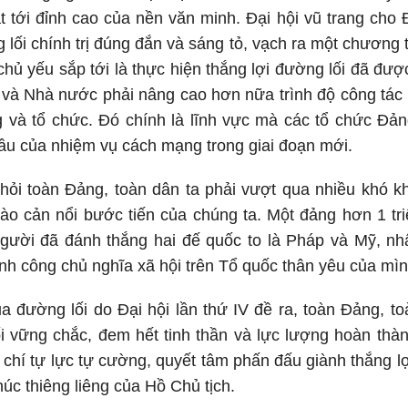
t tới đỉnh cao của nền văn minh. Đại hội vũ trang cho
lối chính trị đúng đắn và sáng tỏ, vạch ra một chương t
chủ yếu sắp tới là thực hiện thắng lợi đường lối đã được
và Nhà nước phải nâng cao hơn nữa trình độ công tác v
ng và tổ chức. Đó chính là lĩnh vực mà các tổ chức Đả
ầu của nhiệm vụ cách mạng trong giai đoạn mới.
hỏi toàn Đảng, toàn dân ta phải vượt qua nhiều khó kh
ào cản nổi bước tiến của chúng ta. Một đảng hơn 1 tr
người đã đánh thắng hai đế quốc to là Pháp và Mỹ, nh
nh công chủ nghĩa xã hội trên Tổ quốc thân yêu của mìn
 đường lối do Đại hội lần thứ IV đề ra, toàn Đảng, t
i vững chắc, đem hết tinh thần và lực lượng hoàn thà
ý chí tự lực tự cường, quyết tâm phấn đấu giành thắng lợ
húc thiêng liêng của Hồ Chủ tịch.