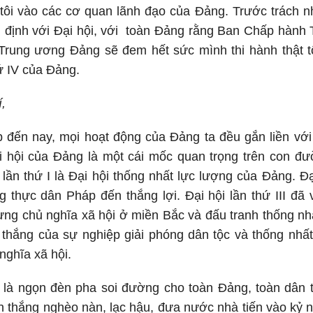
tôi vào các cơ quan lãnh đạo của Đảng. Trước trách n
ng định với Đại hội, với toàn Đảng rằng Ban Chấp hàn
 Trung ương Đảng sẽ đem hết sức mình thi hành thật t
hứ IV của Đảng.
,
p đến nay, mọi hoạt động của Đảng ta đều gắn liền vớ
i hội của Đảng là một cái mốc quan trọng trên con đư
 lần thứ I là Đại hội thống nhất lực lượng của Đảng. Đạ
g thực dân Pháp đến thắng lợi. Đại hội lần thứ III đ
ựng chủ nghĩa xã hội ở miền Bắc và đấu tranh thống nh
n thắng của sự nghiệp giải phóng dân tộc và thống nhấ
nghĩa xã hội.
IV là ngọn đèn pha soi đường cho toàn Đảng, toàn dân
ến thắng nghèo nàn, lạc hậu, đưa nước nhà tiến vào kỷ 