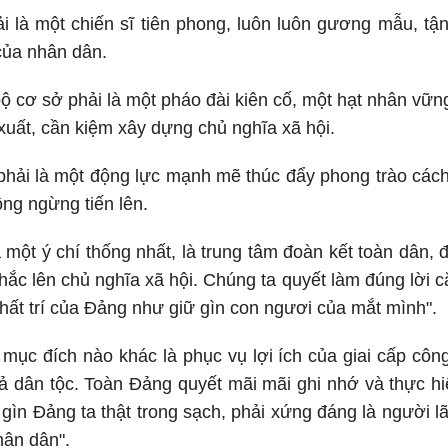
i là một chiến sĩ tiên phong, luôn luôn gương mẫu, tận
của nhân dân.
bộ cơ sở phải là một pháo đài kiên cố, một hạt nhân vữn
xuất, cần kiệm xây dựng chủ nghĩa xã hội.
phải là một động lực mạnh mẽ thúc đẩy phong trào các
ông ngừng tiến lên.
 một ý chí thống nhất, là trung tâm đoàn kết toàn dân, 
hắc lên chủ nghĩa xã hội. Chúng ta quyết làm đúng lời c
nhất trí của Đảng như giữ gìn con ngươi của mắt mình".
mục đích nào khác là phục vụ lợi ích của giai cấp côn
ả dân tộc. Toàn Đảng quyết mãi mãi ghi nhớ và thực hi
 gìn Đảng ta thật trong sạch, phải xứng đáng là người lã
hân dân".