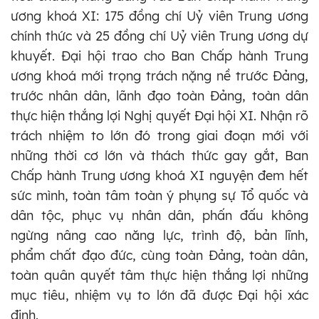
ương khoá XI: 175 đồng chí Uỷ viên Trung ương
chính thức và 25 đồng chí Uỷ viên Trung ương dự
khuyết. Đại hội trao cho Ban Chấp hành Trung
ương khoá mới trọng trách nặng nề trước Đảng,
trước nhân dân, lãnh đạo toàn Đảng, toàn dân
thực hiện thắng lợi Nghị quyết Đại hội XI. Nhận rõ
trách nhiệm to lớn đó trong giai đoạn mới với
những thời cơ lớn và thách thức gay gắt, Ban
Chấp hành Trung ương khoá XI nguyện đem hết
sức mình, toàn tâm toàn ý phụng sự Tổ quốc và
dân tộc, phục vụ nhân dân, phấn đấu không
ngừng nâng cao năng lực, trình độ, bản lĩnh,
phẩm chất đạo đức, cùng toàn Đảng, toàn dân,
toàn quân quyết tâm thực hiện thắng lợi những
mục tiêu, nhiệm vụ to lớn đã được Đại hội xác
định.