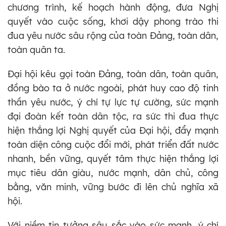
chương trình, kế hoạch hành động, đưa Nghị
quyết vào cuộc sống, khơi dậy phong trào thi
đua yêu nước sâu rộng của toàn Đảng, toàn dân,
toàn quân ta.
Đại hội kêu gọi toàn Đảng, toàn dân, toàn quân,
đồng bào ta ở nước ngoài, phát huy cao độ tinh
thần yêu nước, ý chí tự lực tự cường, sức mạnh
đại đoàn kết toàn dân tộc, ra sức thi đua thực
hiện thắng lợi Nghị quyết của Đại hội, đẩy mạnh
toàn diện công cuộc đổi mới, phát triển đất nước
nhanh, bền vững, quyết tâm thực hiện thắng lợi
mục tiêu dân giàu, nước mạnh, dân chủ, công
bằng, văn minh, vững bước đi lên chủ nghĩa xã
hội.
Với niềm tin tưởng sâu sắc vào sức mạnh, ý chí