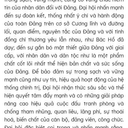
tin của nhân dân đối với Đảng. Đại hội nhấn mạnh
đến sự đoàn kết, thống nhất ý chí và hành động
của toàn Đảng trên cơ sở Cương lĩnh và đường
lối, quan điểm, nguyên tắc của Đảng và với tình
đồng chí thương yêu lẫn nhau, như Bác Hồ đã
dạy; đến sự gắn bó mật thiết giữa Đảng với giai
cấp, với nhân dân và dân tộc như là một phẩm
chất cốt lõi nhất thể hiện bản chất và sức sống
của Đảng. Để bảo đảm sự trong sạch và vững
mạnh cũng như uy tín, hiệu quả hoạt động của hệ
thống chính trị, Đại hội nhận thức sâu sắc và thể
hiện quyết tâm đẩy mạnh và có những giải pháp
nâng cao hiệu quả cuộc đấu tranh phòng và
chống tham nhũng, quan liêu, lãng phí, sự thoái
hoá, biến chất của cán bộ, đảng viên, công chức.
Đại hội đặc biệt coi trọng và nhấn mạnh rằng,