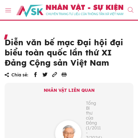
Diễn văn bế mạc Đại hội đại
biểu toàn quốc lần thứ XI
Đảng Cộng sản Việt Nam
Chia sẻ:
NHÂN VẬT LIÊN QUAN
Tổng
Bí
thư
của
Đảng
(1/2011
-
7/2024)