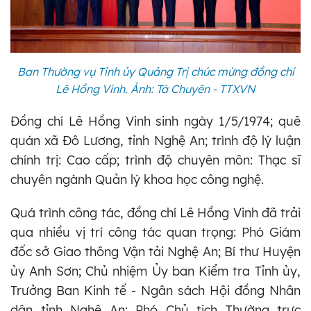
Ban Thường vụ Tỉnh ủy Quảng Trị chúc mừng đồng chí
Lê Hồng Vinh. Ảnh: Tá Chuyên - TTXVN
Đồng chí Lê Hồng Vinh sinh ngày 1/5/1974; quê
quán xã Đô Lương, tỉnh Nghệ An; trình độ lý luận
chính trị: Cao cấp; trình độ chuyên môn: Thạc sĩ
chuyên ngành Quản lý khoa học công nghệ.
Quá trình công tác, đồng chí Lê Hồng Vinh đã trải
qua nhiều vị trí công tác quan trọng: Phó Giám
đốc sở Giao thông Vận tải Nghệ An; Bí thư Huyện
ủy Anh Sơn; Chủ nhiệm Ủy ban Kiểm tra Tỉnh ủy,
Trưởng Ban Kinh tế - Ngân sách Hội đồng Nhân
dân tỉnh Nghệ An; Phó Chủ tịch Thường trực