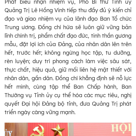
Phát biểu nhận nhiệm vụ, Phó Bí thư Tỉnh ủy
Quảng Trị Lê Hồng Vinh tiếp thu đầy đủ ý kiến chỉ
đạo và giao nhiệm vụ của lãnh đạo Ban Tổ chức
Trung ương. Đồng chí hứa sẽ luôn giữ vững bản
lĩnh chính trị, phẩm chất đạo đức, tinh thần gương
mẫu, đặt lợi ích của Đảng, của nhân dân lên trên
hết, trước hết; không ngừng học tập, tu dưỡng,
rèn luyện; duy trì phong cách làm việc sâu sát,
thực chất, hiệu quả, giữ mối liên hệ mật thiết với
nhân dân, gần dân. Đồng chí khẳng định sẽ nỗ lực
hết mình, cùng tập thể Ban Chấp hành, Ban
Thường vụ Tỉnh ủy cụ thể hóa các mục tiêu, nghị
quyết Đại hội Đảng bộ tỉnh, đưa Quảng Trị phát
triển ngày càng vững mạnh.