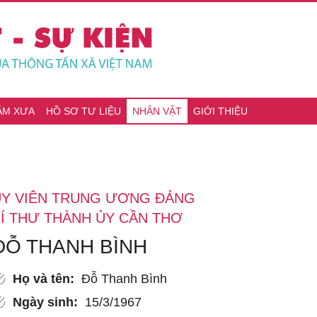
ĂM XƯA
HỒ SƠ TƯ LIỆU
NHÂN VẬT
GIỚI THIỆU
ỦY VIÊN TRUNG ƯƠNG ĐẢNG
Í THƯ THÀNH ỦY CẦN THƠ
ĐỖ THANH BÌNH
Họ và tên:
Đỗ Thanh Bình
Ngày sinh:
15/3/1967