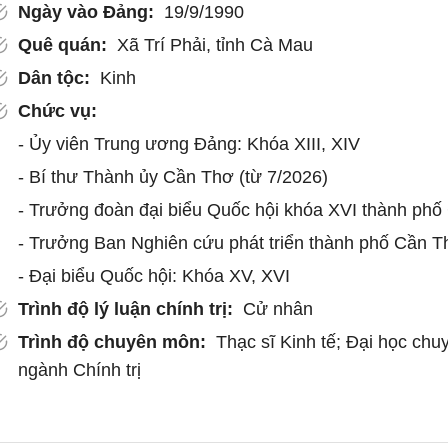
Ngày vào Đảng:
19/9/1990
Quê quán:
Xã Trí Phải, tỉnh Cà Mau
Dân tộc:
Kinh
Chức vụ:
- Ủy viên Trung ương Đảng: Khóa XIII, XIV
- Bí thư Thành ủy Cần Thơ (từ 7/2026)
- Trưởng đoàn đại biểu Quốc hội khóa XVI thành phố
- Trưởng Ban Nghiên cứu phát triển thành phố Cần T
- Đại biểu Quốc hội: Khóa XV, XVI
Trình độ lý luận chính trị:
Cử nhân
Trình độ chuyên môn:
Thạc sĩ Kinh tế; Đại học chu
ngành Chính trị
Tóm tắt quá trình công tác:
- 9/1983 - 4/1992: Công tác tại Trường Đảng huyện