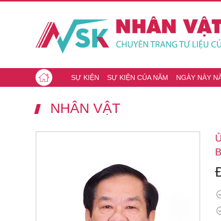
SỰ KIỆN
SỰ KIỆN CỦA NĂM
NGÀY NÀY N
NHÂN VẬT
B