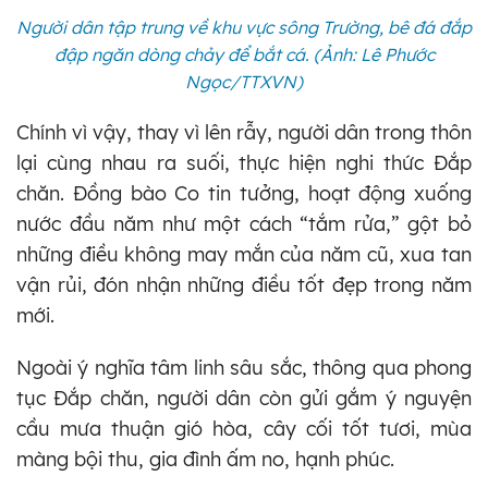
Người dân tập trung về khu vực sông Trường, bê đá đắp
đập ngăn dòng chảy để bắt cá. (Ảnh: Lê Phước
Ngọc/TTXVN)
Chính vì vậy, thay vì lên rẫy, người dân trong thôn
lại cùng nhau ra suối, thực hiện nghi thức Đắp
chăn. Đồng bào Co tin tưởng, hoạt động xuống
nước đầu năm như một cách “tắm rửa,” gột bỏ
những điều không may mắn của năm cũ, xua tan
vận rủi, đón nhận những điều tốt đẹp trong năm
mới.
Ngoài ý nghĩa tâm linh sâu sắc, thông qua phong
tục Đắp chăn, người dân còn gửi gắm ý nguyện
cầu mưa thuận gió hòa, cây cối tốt tươi, mùa
màng bội thu, gia đình ấm no, hạnh phúc.