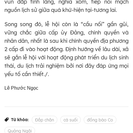
vun đắp tình làng, nghĩa xóm, tiếp nối mạch
nguồn lịch sử giữa quá khứ-hiện tại-tương lai.
Song song đó, lễ hội còn là “cầu nối” gần gũi,
vững chắc giữa cấp ủy Đảng, chính quyền và
nhân dân, nhất là sau khi chính quyền địa phương
2 cấp đi vào hoạt động. Định hướng về lâu dài, xã
sẽ gắn lễ hội với hoạt động phát triển du lịch sinh
thái, du lịch trải nghiệm bởi nơi đây đáp ứng mọi
yếu tố cần thiết./.
Lê Phước Ngọc
Từ khóa:
Đắp chăn
cá suối
đồng bào Co
Quảng Ngãi