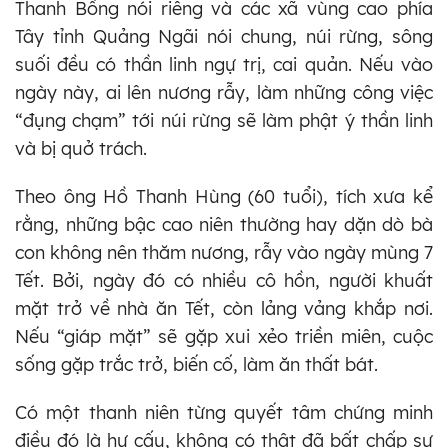
Thanh Bồng nói riêng và các xã vùng cao phía
Tây tỉnh Quảng Ngãi nói chung, núi rừng, sông
suối đều có thần linh ngự trị, cai quản. Nếu vào
ngày này, ai lên nương rẫy, làm những công việc
“đụng chạm” tới núi rừng sẽ làm phật ý thần linh
và bị quở trách.
Theo ông Hồ Thanh Hùng (60 tuổi), tích xưa kể
rằng, những bậc cao niên thường hay dặn dò bà
con không nên thăm nương, rẫy vào ngày mùng 7
Tết. Bởi, ngày đó có nhiều cô hồn, người khuất
mặt trở về nhà ăn Tết, còn lảng vảng khắp nơi.
Nếu “giáp mặt” sẽ gặp xui xẻo triền miên, cuộc
sống gặp trắc trở, biến cố, làm ăn thất bát.
Có một thanh niên từng quyết tâm chứng minh
điều đó là hư cấu, không có thật đã bất chấp sự