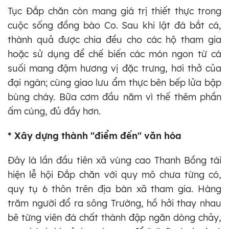
Tục Đắp chăn còn mang giá trị thiết thực trong
cuộc sống đồng bào Co. Sau khi lật đá bắt cá,
thành quả được chia đều cho các hộ tham gia
hoặc sử dụng để chế biến các món ngon từ cá
suối mang đậm hương vị đặc trưng, hơi thở của
đại ngàn; cùng giao lưu ẩm thực bên bếp lửa bập
bùng cháy. Bữa cơm đầu năm vì thế thêm phần
ấm cúng, đủ đầy hơn.
* Xây dựng thành "điểm đến" văn hóa
Đây là lần đầu tiên xã vùng cao Thanh Bồng tái
hiện lễ hội Đắp chăn với quy mô chưa từng có,
quy tụ 6 thôn trên địa bàn xã tham gia. Hàng
trăm người đổ ra sông Trường, hồ hởi thay nhau
bê từng viên đá chất thành đập ngăn dòng chảy,