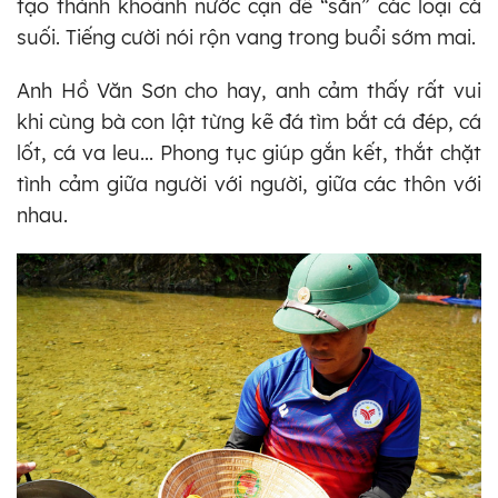
tạo thành khoảnh nước cạn để “săn” các loại cá
suối. Tiếng cười nói rộn vang trong buổi sớm mai.
Anh Hồ Văn Sơn cho hay, anh cảm thấy rất vui
khi cùng bà con lật từng kẽ đá tìm bắt cá đép, cá
lốt, cá va leu... Phong tục giúp gắn kết, thắt chặt
tình cảm giữa người với người, giữa các thôn với
nhau.