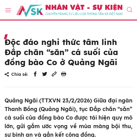
Độc đáo nghi thức tâm linh
Đắp chăn “săn” cá suối của
đồng bào Co ở Quảng Ngãi
Chia sẻ:
Quảng Ngãi (TTXVN 23/2/2026) Giữa đại ngàn
Thanh Bồng (Quảng Ngãi), tục Đắp chăn “săn”
cá suối của đồng bào Co được tái hiện quy mô
lớn, gửi gắm ước vọng về mùa màng bội thu,
sự bình an và gắn kết cộng đồng.