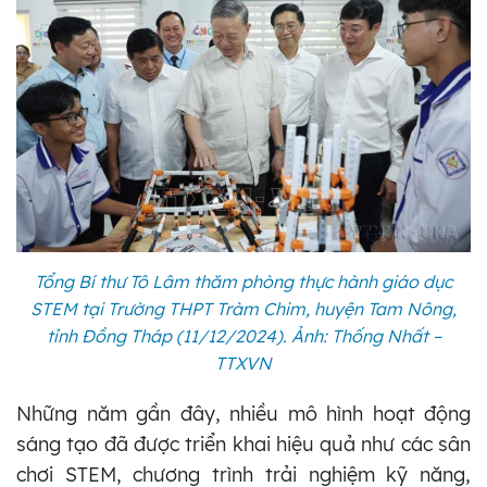
Tổng Bí thư Tô Lâm thăm phòng thực hành giáo dục
STEM tại Trường THPT Tràm Chim, huyện Tam Nông,
tỉnh Đồng Tháp (11/12/2024). Ảnh: Thống Nhất –
TTXVN
Những năm gần đây, nhiều mô hình hoạt động
sáng tạo đã được triển khai hiệu quả như các sân
chơi STEM, chương trình trải nghiệm kỹ năng,