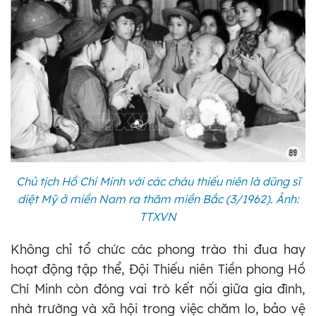
Chủ tịch Hồ Chí Minh với các cháu thiếu niên là dũng sĩ
diệt Mỹ ở miền Nam ra thăm miền Bắc (3/1962). Ảnh:
TTXVN
Không chỉ tổ chức các phong trào thi đua hay
hoạt động tập thể, Đội Thiếu niên Tiền phong Hồ
Chí Minh còn đóng vai trò kết nối giữa gia đình,
nhà trường và xã hội trong việc chăm lo, bảo vệ