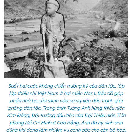
Suốt hai cuộc kháng chiến trường kỳ của dân tộc, lớp
lớp thiếu nhi Việt Nam ở hai miền Nam, Bắc đã góp
phần nhỏ bé của mình vào sự nghiệp đấu tranh giải
phóng dân tộc. Trong ảnh: Tượng Anh hùng thiếu niên
Kim Đồng, Đội trưởng đầu tiên của Đội Thiếu niên Tiền
phong Hồ Chí Minh ở Cao Bằng. Anh đã hy sinh anh
dũng khi đang làm nhiệm vụ canh gác cho cán bộ họp,