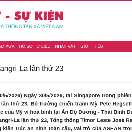
ĂM XƯA
HỒ SƠ TƯ LIỆU
NHÂN VẬT
GIỚI THIỆU
hangri-La lần thứ 23
/5/2026) Ngày 30/5/2026, tại Singapore trong phiên
 lần thứ 23, Bộ trưởng chiến tranh Mỹ Pete Hegseth
c của Mỹ vì hoà bình tại Ấn Độ Dương - Thái Bình D
angri-La lần thứ 23, Tổng thống Timor Leste José 
g kiến trúc an ninh toàn cầu, vai trò của ASEAN tro