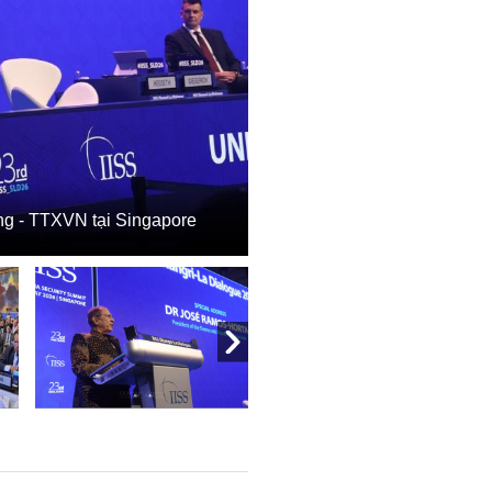
ũng - TTXVN tại Singapore