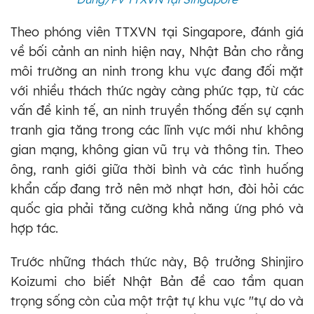
Theo phóng viên TTXVN tại Singapore, đánh giá
về bối cảnh an ninh hiện nay, Nhật Bản cho rằng
môi trường an ninh trong khu vực đang đối mặt
với nhiều thách thức ngày càng phức tạp, từ các
vấn đề kinh tế, an ninh truyền thống đến sự cạnh
tranh gia tăng trong các lĩnh vực mới như không
gian mạng, không gian vũ trụ và thông tin. Theo
ông, ranh giới giữa thời bình và các tình huống
khẩn cấp đang trở nên mờ nhạt hơn, đòi hỏi các
quốc gia phải tăng cường khả năng ứng phó và
hợp tác.
Trước những thách thức này, Bộ trưởng Shinjiro
Koizumi cho biết Nhật Bản đề cao tầm quan
trọng sống còn của một trật tự khu vực "tự do và