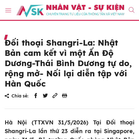
Đối thoại Shangri-La: Nhật
Bản cam kết vì một Ấn Độ
Dương-Thái Bình Dương tự do,
rộng mở- Nối lại diễn tập với
Hàn Quốc
Chia sẻ:
Hà Nội (TTXVN 31/5/2026) Tại Đối thoại
Shangri-La lần thứ 23 diễn ra tại Singapore,