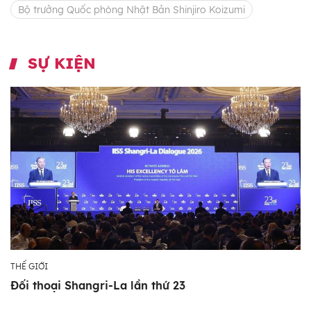
Bộ trưởng Quốc phòng Nhật Bản Shinjiro Koizumi
SỰ KIỆN
THẾ GIỚI
Đối thoại Shangri-La lần thứ 23