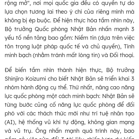
rộng mở", nơi mọi quốc gia đều có quyền tự do
lựa chọn tương lai theo ý chí của riêng mình mà
không bị ép buộc. Để hiện thực hóa tầm nhìn này,
Bộ trưởng Quốc phòng Nhật Bản nhấn mạnh 3
yếu tố nền tảng bao gồm: Niềm tin (dựa trên việc
tôn trọng luật pháp quốc tế và chủ quyền), Tính
minh bạch (nhằm tránh mất lòng tin) và Đối thoại.
Để biến tầm nhìn thành hiện thực, Bộ trưởng
Shinjiro Koizumi cho biết Nhật Bản sẽ triển khai 3
nhóm hành động cụ thể. Thứ nhất, nâng cao năng
lực quốc phòng một cách minh bạch: Nhật Bản sẽ
từng bước củng cố năng lực quốc phòng để đối
phó với các thách thức mới như trí tuệ nhân tạo
(AI), hệ thống vũ khí tự động, không gian mạng
và vũ trụ. Ông nhấn mạnh quá trình này, bao