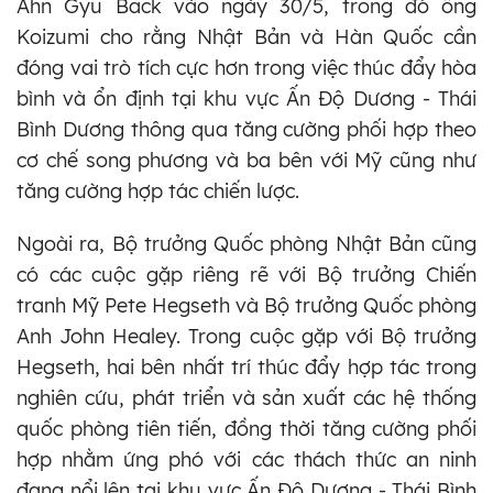
Ahn Gyu Back vào ngày 30/5, trong đó ông
Koizumi cho rằng Nhật Bản và Hàn Quốc cần
đóng vai trò tích cực hơn trong việc thúc đẩy hòa
bình và ổn định tại khu vực Ấn Độ Dương - Thái
Bình Dương thông qua tăng cường phối hợp theo
cơ chế song phương và ba bên với Mỹ cũng như
tăng cường hợp tác chiến lược.
Ngoài ra, Bộ trưởng Quốc phòng Nhật Bản cũng
có các cuộc gặp riêng rẽ với Bộ trưởng Chiến
tranh Mỹ Pete Hegseth và Bộ trưởng Quốc phòng
Anh John Healey. Trong cuộc gặp với Bộ trưởng
Hegseth, hai bên nhất trí thúc đẩy hợp tác trong
nghiên cứu, phát triển và sản xuất các hệ thống
quốc phòng tiên tiến, đồng thời tăng cường phối
hợp nhằm ứng phó với các thách thức an ninh
đang nổi lên tại khu vực Ấn Độ Dương - Thái Bình