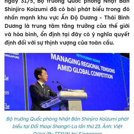
ngày 31/5, Bộ trưởng Quốc phòng Nhật Bản
Shinjiro Koizumi đã có bài phát biểu trong đó
nhấn mạnh khu vực Ấn Độ Dương - Thái Bình
Dương là trung tâm tăng trưởng của thế giới
và hòa bình, ổn định tại đây có ý nghĩa quyết
định đối với sự thịnh vượng của toàn cầu.
Bộ trưởng Quốc phòng Nhật Bản Shinjiro Koizumi phát
biểu tại Đối thoại Shangri-La lần thứ 23. Ảnh: Việt
Dũng/Pv TTXVN tại Singapore