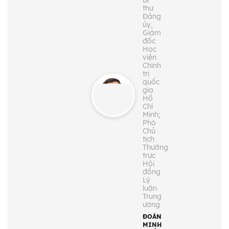
Bí
thư
Đảng
ủy,
Giám
đốc
Học
viện
Chính
trị
quốc
gia
Hồ
Chí
Minh;
Phó
Chủ
tịch
Thường
trực
Hội
đồng
Lý
luận
Trung
ương
ĐOÀN
MINH