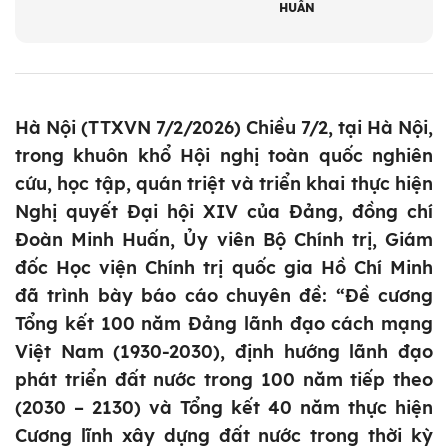
HUẤN
Hà Nội (TTXVN 7/2/2026) Chiều 7/2, tại Hà Nội,
trong khuôn khổ Hội nghị toàn quốc nghiên
cứu, học tập, quán triệt và triển khai thực hiện
Nghị quyết Đại hội XIV của Đảng, đồng chí
Đoàn Minh Huấn, Ủy viên Bộ Chính trị, Giám
đốc Học viện Chính trị quốc gia Hồ Chí Minh
đã trình bày báo cáo chuyên đề: “Đề cương
Tổng kết 100 năm Đảng lãnh đạo cách mạng
Việt Nam (1930-2030), định hướng lãnh đạo
phát triển đất nước trong 100 năm tiếp theo
(2030 – 2130) và Tổng kết 40 năm thực hiện
Cương lĩnh xây dựng đất nước trong thời kỳ