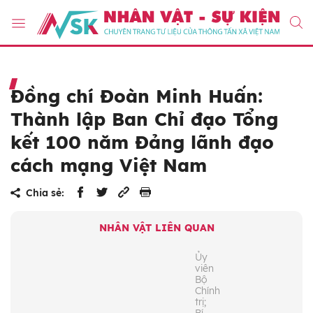
Đồng chí Đoàn Minh Huấn:
Thành lập Ban Chỉ đạo Tổng
kết 100 năm Đảng lãnh đạo
cách mạng Việt Nam
Chia sẻ:
NHÂN VẬT LIÊN QUAN
Ủy
viên
Bộ
Chính
trị;