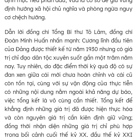
định mục tiêu phấn đấu, vừa là cơ sở để giữ vững
định hướng xã hội chủ nghĩa và phòng ngừa nguy
cơ chệch hướng.
Dẫn lời đồng chí Tổng Bí thư Tô Lâm, đồng chí
Đoàn Minh Huấn nhấn mạnh: Cương lĩnh đầu tiên
của Đảng được thiết kế từ năm 1930 nhưng có giá
trị chỉ đạo dân tộc xuyên suốt gần một trăm năm
nay. Tuy nhiên, do đặc điểm thời kỳ quá độ có sự
đan xen giữa cái mới chưa hoàn chỉnh và cái cũ
còn tồn tại, cùng với sự vận động của thực tiễn
có những nội dung nằm ngoài khả năng dự báo,
việc tổng kết là vô cùng cần thiết. Tổng kết để
khẳng định những giá trị đã được hiện thực hóa
và còn nguyên giá trị cần kiên định giữ vững;
đồng thời nhận diện những giá trị chỉ phù hợp
trong bối cảnh cuối thế kỷ XX, đầu thế kỷ XXI