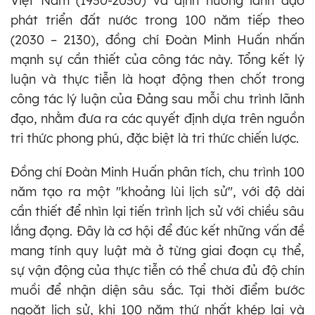
Việt Nam (1930-2030) và định hướng lãnh đạo
phát triển đất nước trong 100 năm tiếp theo
(2030 – 2130), đồng chí Đoàn Minh Huấn nhấn
mạnh sự cần thiết của công tác này. Tổng kết lý
luận và thực tiễn là hoạt động then chốt trong
công tác lý luận của Đảng sau mỗi chu trình lãnh
đạo, nhằm đưa ra các quyết định dựa trên nguồn
tri thức phong phú, đặc biệt là tri thức chiến lược.
Đồng chí Đoàn Minh Huấn phân tích, chu trình 100
năm tạo ra một "khoảng lùi lịch sử", với độ dài
cần thiết để nhìn lại tiến trình lịch sử với chiều sâu
lắng đọng. Đây là cơ hội để đúc kết những vấn đề
mang tính quy luật mà ở từng giai đoạn cụ thể,
sự vận động của thực tiễn có thể chưa đủ độ chín
muồi để nhận diện sâu sắc. Tại thời điểm bước
ngoặt lịch sử, khi 100 năm thứ nhất khép lại và