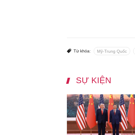
Từ khóa:
Mỹ-Trung Quốc
SỰ KIỆN