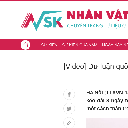
SỰ KIỆN
SỰ KIỆN CỦA NĂM
NGÀY NÀY N
[Video] Dư luận quố
Hà Nội (TTXVN 1
kéo dài 3 ngày 
một cách thận tr