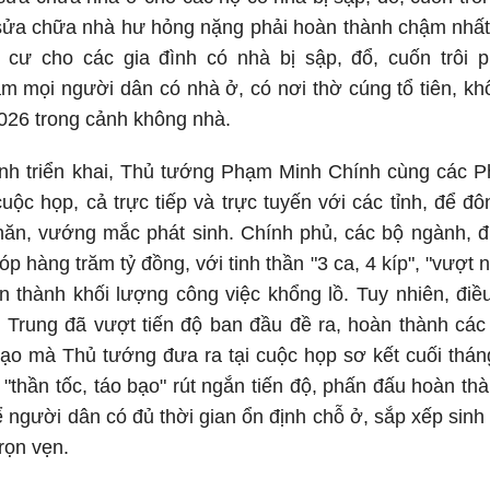
c sửa chữa nhà hư hỏng nặng phải hoàn thành chậm nhấ
h cư cho các gia đình có nhà bị sập, đổ, cuốn trôi 
m mọi người dân có nhà ở, có nơi thờ cúng tổ tiên, k
026 trong cảnh không nhà.
rình triển khai, Thủ tướng Phạm Minh Chính cùng các 
cuộc họp, cả trực tiếp và trực tuyến với các tỉnh, để đ
hăn, vướng mắc phát sinh. Chính phủ, các bộ ngành, 
p hàng trăm tỷ đồng, với tinh thần "3 ca, 4 kíp", "vượt
 thành khối lượng công việc khổng lồ. Tuy nhiên, điều
 Trung đã vượt tiến độ ban đầu đề ra, hoàn thành các
 đạo mà Thủ tướng đưa ra tại cuộc họp sơ kết cuối thá
n "thần tốc, táo bạo" rút ngắn tiến độ, phấn đấu hoàn th
 người dân có đủ thời gian ổn định chỗ ở, sắp xếp sinh 
rọn vẹn.