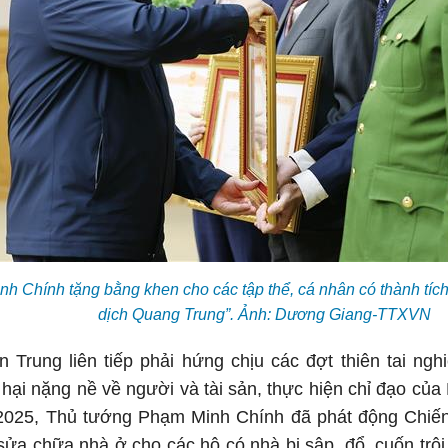
 Chính tặng bằng khen cho các tập thể, cá nhân có thành tích
dịch Quang Trung”. Ảnh: Dương Giang-TTXVN
 Trung liên tiếp phải hứng chịu các đợt thiên tai ngh
 hại nặng nề về người và tài sản, thực hiện chỉ đạo của
2025, Thủ tướng Phạm Minh Chính đã phát động Chiến
ửa chữa nhà ở cho các hộ có nhà bị sập, đổ, cuốn trô