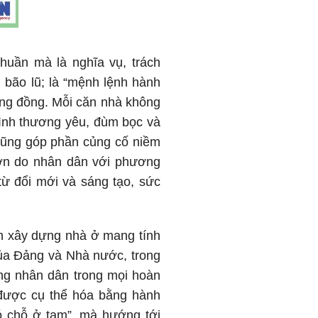
huần mà là nghĩa vụ, trách
 bão lũ; là “mệnh lệnh hành
cộng đồng. Mỗi căn nhà không
tình thương yêu, đùm bọc và
 cũng góp phần củng cố niềm
lớn do nhân dân với phương
từ đổi mới và sáng tạo, sức
nh xây dựng nhà ở mang tính
của Đảng và Nhà nước, trong
ống nhân dân trong mọi hoàn
 được cụ thể hóa bằng hành
có chỗ ở tạm”, mà hướng tới