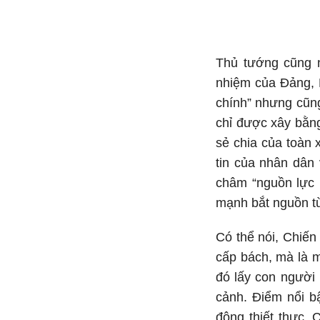
Thủ tướng cũng n
nhiệm của Đảng, N
chính” nhưng cũng
chỉ được xây bằng
sẻ chia của toàn
tin của nhân dân
châm “nguồn lực 
mạnh bắt nguồn t
Có thể nói, Chiế
cấp bách, mà là m
đó lấy con người 
cảnh. Điểm nổi b
động thiết thực.