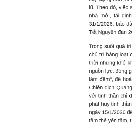
lũ. Theo đó, việ
nhà mới, tái địn
31/1/2026, bảo đả
Tết Nguyên đán 2
Trong suốt quá t
chủ trì hàng loạt 
thời những khó k
nguồn lực, đóng gó
làm đêm", để hoàn
Chiến dịch Quang
với tinh thần chỉ
phát huy tinh thầ
ngày 15/1/2026 để
tâm thế yên tâm, t