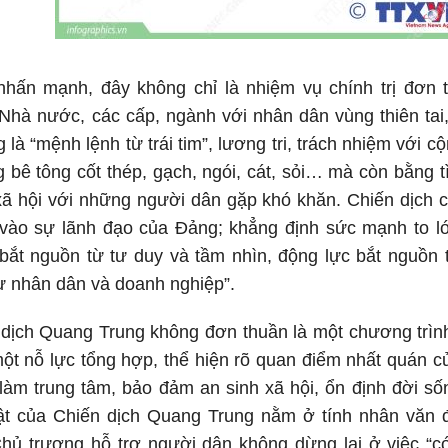
hấn mạnh, đây không chỉ là nhiệm vụ chính trị đơn t
hà nước, các cấp, ngành với nhân dân vùng thiên tai,
 là “mệnh lệnh từ trái tim”, lương tri, trách nhiệm với 
 bê tông cốt thép, gạch, ngói, cát, sỏi… mà còn bằng 
 xã hội với những người dân gặp khó khăn. Chiến dịch
 vào sự lãnh đạo của Đảng; khẳng định sức mạnh to 
bắt nguồn từ tư duy và tầm nhìn, động lực bắt nguồn 
ừ nhân dân và doanh nghiệp”.
n dịch Quang Trung không đơn thuần là một chương trì
ột nỗ lực tổng hợp, thể hiện rõ quan điểm nhất quán 
làm trung tâm, bảo đảm an sinh xã hội, ổn định đời s
ật của Chiến dịch Quang Trung nằm ở tính nhân văn
 Chủ trương hỗ trợ người dân không dừng lại ở việc “