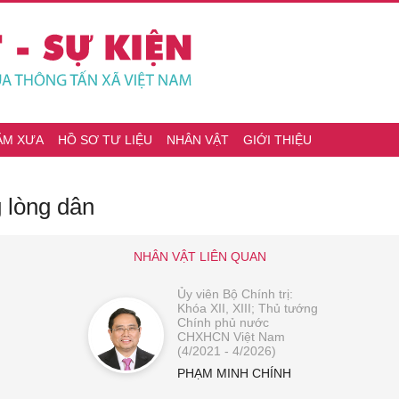
ĂM XƯA
HỒ SƠ TƯ LIỆU
NHÂN VẬT
GIỚI THIỆU
 lòng dân
NHÂN VẬT LIÊN QUAN
Ủy viên Bộ Chính trị:
Khóa XII, XIII; Thủ tướng
Chính phủ nước
CHXHCN Việt Nam
(4/2021 - 4/2026)
PHẠM MINH CHÍNH