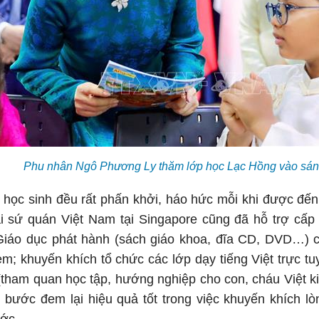
Phu nhân Ngô Phương Ly thăm lớp học Lạc Hồng vào sán
học sinh đều rất phấn khởi, háo hức mỗi khi được đến 
i sứ quán Việt Nam tại Singapore cũng đã hỗ trợ cấp 
 Giáo dục phát hành (sách giáo khoa, đĩa CD, DVD…) c
m; khuyến khích tổ chức các lớp dạy tiếng Việt trực tu
ẻ (tham quan học tập, hướng nghiệp cho con, cháu Việt 
bước đem lại hiệu quả tốt trong việc khuyến khích lò