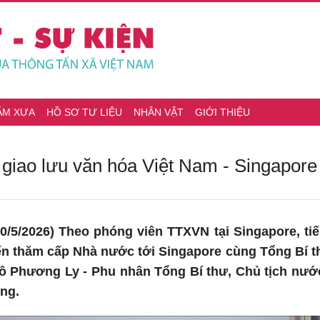
ĂM XƯA
HỒ SƠ TƯ LIỆU
NHÂN VẬT
GIỚI THIỆU
 giao lưu văn hóa Việt Nam - Singapore
/5/2026) Theo phóng viên TTXVN tại Singapore, tiế
n thăm cấp Nhà nước tới Singapore cùng Tổng Bí t
ô Phương Ly - Phu nhân Tổng Bí thư, Chủ tịch nước
ồng.