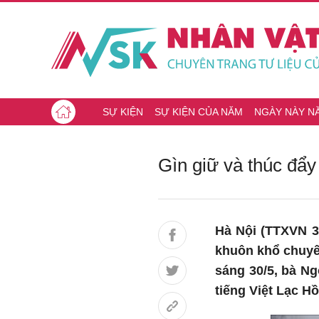
SỰ KIỆN
SỰ KIỆN CỦA NĂM
NGÀY NÀY N
Gìn giữ và thúc đẩy
Hà Nội (TTXVN 30
khuôn khổ chuyế
sáng 30/5, bà Ng
tiếng Việt Lạc H