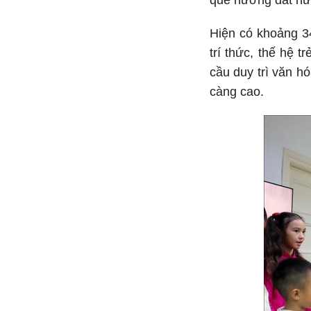
quê hương đất nư
Hiện có khoảng 34
trí thức, thế hệ 
cầu duy trì văn h
càng cao.