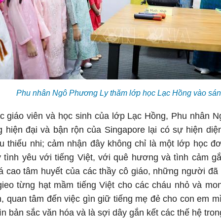
Phu nhân Ngô Phương Ly thăm lớp học Lạc Hồng vào sán
ác giáo viên và học sinh của lớp Lạc Hồng, Phu nhân 
g hiện đại và bận rộn của Singapore lại có sự hiện diệ
u thiếu nhi; cảm nhận đây không chỉ là một lớp học đ
tình yêu với tiếng Việt, với quê hương và tình cảm gắ
 cao tâm huyết của các thầy cô giáo, những người đã 
gieo từng hạt mầm tiếng Việt cho các cháu nhỏ và m
h, quan tâm đến việc gìn giữ tiếng mẹ đẻ cho con em m
n bản sắc văn hóa và là sợi dây gắn kết các thế hệ tron