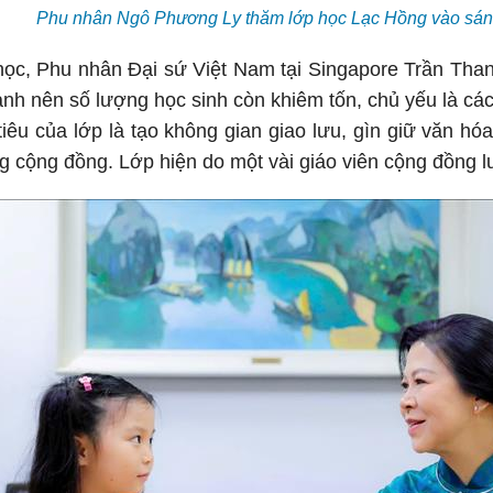
Phu nhân Ngô Phương Ly thăm lớp học Lạc Hồng vào sán
 học, Phu nhân Đại sứ Việt Nam tại Singapore Trần Tha
nh nên số lượng học sinh còn khiêm tốn, chủ yếu là cá
iêu của lớp là tạo không gian giao lưu, gìn giữ văn hó
ong cộng đồng. Lớp hiện do một vài giáo viên cộng đồng l