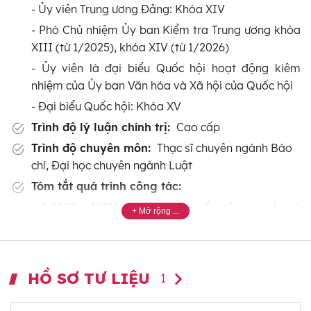
- Ủy viên Trung ương Đảng: Khóa XIV
- Phó Chủ nhiệm Ủy ban Kiểm tra Trung ương khóa
XIII (từ 1/2025), khóa XIV (từ 1/2026)
- Ủy viên là đại biểu Quốc hội hoạt động kiêm
nhiệm của Ủy ban Văn hóa và Xã hội của Quốc hội
- Đại biểu Quốc hội: Khóa XV
Trình độ lý luận chính trị:
Cao cấp
Trình độ chuyên môn:
Thạc sĩ chuyên ngành Báo
chí, Đại học chuyên ngành Luật
Tóm tắt quá trình công tác:
- 8/1987 - 4/1988: Học lớp Sơ cấp công nghệ chè
của Xí nghiệp chè Phú Thọ.
- 5/1988 - 12/1990: Công nhân Xí nghiệp chè Phú
Thọ.
HỒ SƠ TƯ LIỆU
1
- 1/1991 - 1/1995: Học viên trường Đại học Tuyên
giáo (nay là Học viện Báo chí và Tuyên truyền).