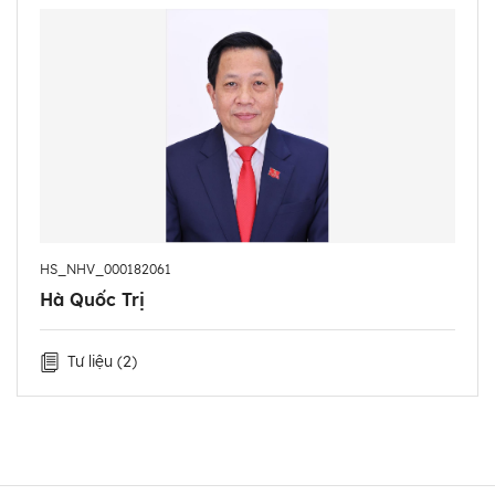
- 2/1995 - 10/1995: Chờ phân công công tác.
- 11/1995 - 10/2006: Phóng viên, Biên Tập viên Tạp
chí Kiểm tra của Cơ quan Ủy ban kiểm tra Trung
ương.
- 11/2006 - 12/2008: Phó Tổng Biên tập Tạp chí
Kiểm tra của Cơ quan Ủy ban Kiểm tra Trung ương.
- 1/2009 - 1/2011: Phó Vụ trưởng, Thư ký Chủ nhiệm
Ủy ban Kiểm tra Trung ương khóa X.
- 2/2011 - 4/2014: Phó Vụ trưởng, Vụ trưởng, Thư ký
HS_NHV_000182061
Chủ nhiệm Ủy ban Kiểm tra Trung ương khóa XI.
Hà Quốc Trị
- 5/2014 - 12/2015: Vụ trưởng Vụ Tổng hợp Cơ quan
Ủy ban Kiểm tra Trung ương.
Tư liệu
(2)
- 1/2016 - 4/2020: Ủy viên Ủy ban Kiểm tra Trung
ương khóa XII.
- 5/2020: Phó Bí thư Tỉnh ủy Khánh Hòa.
- 7/2021: Đại biểu Quốc hội khóa XV, Ủy viên Ủy ban