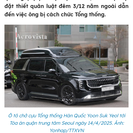
đặt thiết quân luật đêm 3/12 năm ngoái dẫn
đến việc ông bị cách chức Tổng thống.
Ô tô chở cựu Tổng thống Hàn Quốc Yoon Suk Yeol tới
Tòa án quận trung tâm Seoul ngày 14/4/2025. Ảnh:
Yonhap/TTXVN